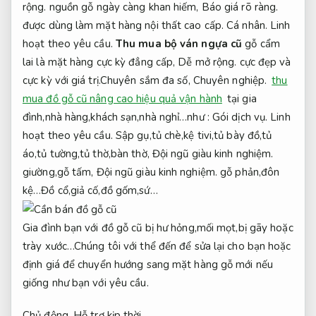
rộng.
nguồn gỗ ngày càng khan hiếm,
Báo giá rõ ràng.
được dùng làm mặt hàng nội thất cao cấp.
Cá nhân.
Linh
hoạt theo yêu cầu.
Thu mua bộ ván ngựa cũ
gỗ cẩm
lai là mặt hàng cực kỳ đẳng cấp,
Dễ mở rộng.
cực đẹp và
cực kỳ với giá trị.
Chuyên sắm đa số,
Chuyên nghiệp.
thu
mua đồ gỗ cũ nâng cao hiệu quả vận hành
tại gia
đình,nhà hàng,khách sạn,nhà nghỉ…như :
Gói dịch vụ.
Linh
hoạt theo yêu cầu.
Sập gụ,tủ chè,kệ tivi,tủ bày đồ,tủ
áo,tủ tường,tủ thờ,bàn thờ,
Đội ngũ giàu kinh nghiệm.
giường,gỗ tấm,
Đội ngũ giàu kinh nghiệm.
gỗ phản,đôn
kệ…Đồ cổ,giả cố,đồ gốm,sứ…
Gia đình bạn với đồ gỗ cũ bị hư hỏng,mối mọt,bị gãy hoặc
trày xước…Chúng tôi với thể đến để sửa lại cho bạn hoặc
định giá để chuyển hướng sang mặt hàng gỗ mới nếu
giống như bạn với yêu cầu.
Chủ động.
Hỗ trợ kịp thời.