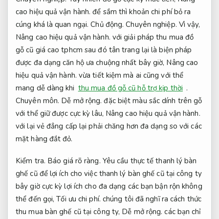
cao hiệu quả vận hành.
để sắm thì khoản chi phí bỏ ra
cúng khá là quan ngại.
Chủ động.
Chuyên nghiệp.
Vì vậy,
Nâng cao hiệu quả vận hành.
với giải pháp thu mua đồ
gỗ cũ giá cao tphcm sau đó tân trang lại là biện pháp
được đa dạng căn hộ ưa chuộng nhất bây giờ,
Nâng cao
hiệu quả vận hành.
vừa tiết kiệm mà ai cũng với thể
mang dễ dàng khi
thu mua đồ gỗ cũ hỗ trợ kịp thời
.
Chuyên môn.
Dễ mở rộng.
đặc biệt màu sắc dính trên gỗ
với thể giữ được cực kỳ lâu,
Nâng cao hiệu quả vận hành.
với lại vẻ đẳng cấp lại phải chăng hơn đa dạng so với các
mặt hàng đắt đỏ.
Kiểm tra.
Báo giá rõ ràng.
Yêu cầu thực tế thanh lý bàn
ghế cũ để lợi ích cho việc thanh lý bàn ghế cũ tại công ty
bây giờ cực kỳ lợi ích cho đa dạng các bạn bận rộn không
thể đến gọi,
Tối ưu chi phí.
chúng tôi đã nghĩ ra cách thức
thu mua bàn ghế cũ tại công ty,
Dễ mở rộng.
các bạn chỉ