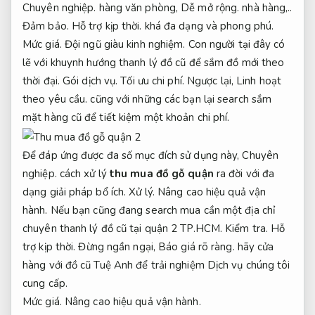
Chuyên nghiệp.
hàng văn phòng,
Dễ mở rộng.
nhà hàng,..
Đảm bảo.
Hỗ trợ kịp thời.
khá đa dạng và phong phú.
Mức giá.
Đội ngũ giàu kinh nghiệm.
Con người tại đây có
lẽ với khuynh hướng thanh lý đồ cũ để sắm đồ mới theo
thời đại.
Gói dịch vụ.
Tối ưu chi phí.
Ngược lại,
Linh hoạt
theo yêu cầu.
cũng với những các bạn lại search sắm
mặt hàng cũ để tiết kiệm một khoản chi phí.
Để đáp ứng được đa số mục đích sử dụng này,
Chuyên
nghiệp.
cách xử lý
thu mua đồ gỗ quận
ra đời với đa
dạng giải pháp bổ ích.
Xử lý.
Nâng cao hiệu quả vận
hành.
Nếu bạn cũng đang search mua cần một địa chỉ
chuyên thanh lý đồ cũ tại quận 2 TP.HCM.
Kiểm tra.
Hỗ
trợ kịp thời.
Đừng ngần ngại,
Báo giá rõ ràng.
hãy cửa
hàng với đồ cũ Tuệ Anh để trải nghiệm Dịch vụ chúng tôi
cung cấp.
Mức giá.
Nâng cao hiệu quả vận hành.