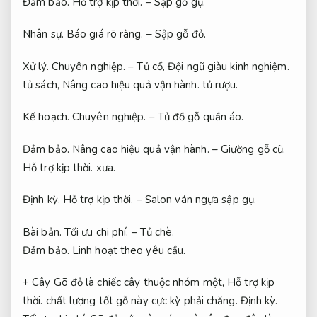
Đảm bảo.
Hỗ trợ kịp thời.
– Sập gỗ gụ.
Nhân sự.
Báo giá rõ ràng.
– Sập gỗ đỏ.
Xử lý.
Chuyên nghiệp.
– Tủ cổ,
Đội ngũ giàu kinh nghiệm.
tủ sách,
Nâng cao hiệu quả vận hành.
tủ rượu.
Kế hoạch.
Chuyên nghiệp.
– Tủ đồ gỗ quần áo.
Đảm bảo.
Nâng cao hiệu quả vận hành.
– Giường gỗ cũ,
Hỗ trợ kịp thời.
xưa.
Định kỳ.
Hỗ trợ kịp thời.
– Salon ván ngựa sập gụ.
Bài bản.
Tối ưu chi phí.
– Tủ chè.
Đảm bảo.
Linh hoạt theo yêu cầu.
+ Cây Gõ đỏ là chiếc cây thuộc nhóm một,
Hỗ trợ kịp
thời.
chất lượng tốt gỗ này cực kỳ phải chăng.
Định kỳ.