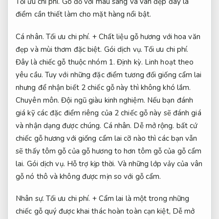
Tối ưu chi phí.
Gõ đỏ với màu sáng và vân đẹp đây là
điểm cần thiết làm cho mặt hàng nổi bật.
Cá nhân.
Tối ưu chi phí.
+ Chất liệu gỗ hương với hoa văn
đẹp và mùi thơm đặc biệt.
Gói dịch vụ.
Tối ưu chi phí.
Đây là chiếc gỗ thuộc nhóm 1.
Định kỳ.
Linh hoạt theo
yêu cầu.
Tuy với những đặc điểm tương đối giống cẩm lai
nhưng để nhận biết 2 chiếc gỗ này thì không khó lắm.
Chuyên môn.
Đội ngũ giàu kinh nghiệm.
Nếu bạn đánh
giá kỹ các đặc điểm riêng của 2 chiếc gỗ này sẽ đánh giá
và nhận dạng được chúng.
Cá nhân.
Dễ mở rộng.
bất cứ
chiếc gỗ hương với giống cẩm lai cỡ nào thì các bạn vẫn
sẽ thấy tôm gỗ của gỗ hương to hơn tôm gỗ của gỗ cẩm
lai.
Gói dịch vụ.
Hỗ trợ kịp thời.
Và những lớp vảy của vân
gỗ nó thô và không được mịn so với gỗ cẩm.
Nhân sự.
Tối ưu chi phí.
+ Cẩm lai là một trong những
chiếc gỗ quý được khai thác hoàn toàn cạn kiệt,
Dễ mở