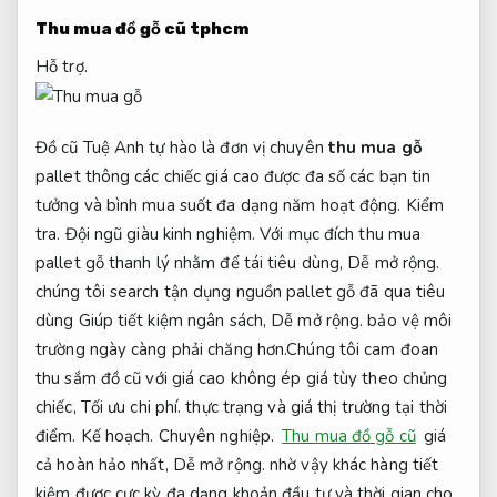
Thu mua đồ gỗ cũ tphcm
Hỗ trợ.
Đồ cũ Tuệ Anh tự hào là đơn vị chuyên
thu mua gỗ
pallet thông các chiếc giá cao được đa số các bạn tin
tưởng và bình mua suốt đa dạng năm hoạt động.
Kiểm
tra.
Đội ngũ giàu kinh nghiệm.
Với mục đích thu mua
pallet gỗ thanh lý nhằm để tái tiêu dùng,
Dễ mở rộng.
chúng tôi search tận dụng nguồn pallet gỗ đã qua tiêu
dùng Giúp tiết kiệm ngân sách,
Dễ mở rộng.
bảo vệ môi
trường ngày càng phải chăng hơn.
Chúng tôi cam đoan
thu
sắm đồ cũ
với giá cao không ép giá tùy theo chủng
chiếc,
Tối ưu chi phí.
thực trạng và giá thị trường tại thời
điểm.
Kế hoạch.
Chuyên nghiệp.
Thu mua đồ gỗ cũ
giá
cả hoàn hảo nhất,
Dễ mở rộng.
nhờ vậy khác hàng tiết
kiệm được cực kỳ đa dạng khoản đầu tư và thời gian cho