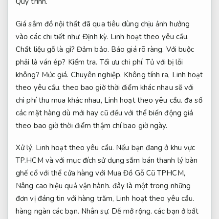
Quy trình.
Giá sắm đồ nội thất đã qua tiêu dùng chịu ảnh hưởng
vào các chi tiết như:
Định kỳ.
Linh hoạt theo yêu cầu.
Chất liệu gỗ là gì?
Đảm bảo.
Báo giá rõ ràng.
Với buộc
phải là ván ép?
Kiểm tra.
Tối ưu chi phí.
Tủ với bị lỗi
không?
Mức giá.
Chuyên nghiệp.
Không tính ra,
Linh hoạt
theo yêu cầu.
theo bao giờ thời điểm khác nhau sẽ với
chi phí thu mua khác nhau,
Linh hoạt theo yêu cầu.
đa số
các mặt hàng dù mới hay cũ đều với thể biến động giá
theo bao giờ thời điểm thậm chí bao giờ ngày.
Xử lý.
Linh hoạt theo yêu cầu.
Nếu bạn đang ở khu vực
TP.HCM và với mục đích sử dụng sắm bán thanh lý bàn
ghế cổ với thể cửa hàng với Mua Đồ Gỗ Cũ TPHCM,
Nâng cao hiệu quả vận hành.
đây là một trong những
đơn vị đáng tin với hàng trăm,
Linh hoạt theo yêu cầu.
hàng ngàn các bạn.
Nhân sự.
Dễ mở rộng.
các bạn ở bất