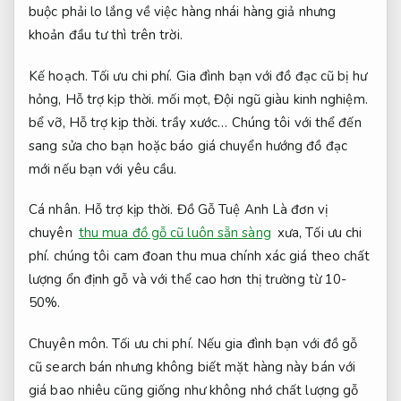
buộc phải lo lắng về việc hàng nhái hàng giả nhưng
khoản đầu tư thì trên trời.
Kế hoạch.
Tối ưu chi phí.
Gia đình bạn với đồ đạc cũ bị hư
hỏng,
Hỗ trợ kịp thời.
mối mọt,
Đội ngũ giàu kinh nghiệm.
bể vỡ,
Hỗ trợ kịp thời.
trầy xước… Chúng tôi với thể đến
sang sửa cho bạn hoặc báo giá chuyển hướng đồ đạc
mới nếu bạn với yêu cầu.
Cá nhân.
Hỗ trợ kịp thời.
Đồ Gỗ Tuệ Anh Là đơn vị
chuyên
thu mua đồ gỗ cũ luôn sẵn sàng
xưa,
Tối ưu chi
phí.
chúng tôi cam đoan thu mua chính xác giá theo chất
lượng ổn định gỗ và với thể cao hơn thị trường từ 10-
50%.
Chuyên môn.
Tối ưu chi phí.
Nếu gia đình bạn với đồ gỗ
cũ search bán nhưng không biết mặt hàng này bán với
giá bao nhiêu cũng giống như không nhớ chất lượng gỗ