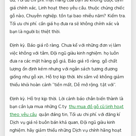
giá chính xác,
Linh hoạt theo yêu cầu.
thuộc chủng chiếc
gỗ nào,
Chuyên nghiệp.
tồn tại bao nhiêu năm?
Kiểm tra.
Tối ưu chi phí.
cần giá họ đưa ra sẽ không chính xác và
bạn là người bị thiệt thời.
Định kỳ.
Báo giá rõ ràng.
Chưa kể với những đơn vị làm
việc không với tâm,
Đội ngũ giàu kinh nghiệm.
họ luôn
đưa ra các mặt hàng gỗ giả,
Báo giá rõ ràng.
gỗ chất
lượng ổn định kém nhưng với ngân sách tương đương
giống như gỗ xịn,
Hỗ trợ kịp thời.
khi sắm về không giảm
thiểu khỏi hoàn cảnh “tiền mất,
Dễ mở rộng.
tật với”.
Định kỳ.
Hỗ trợ kịp thời.
Lời cảnh báo chân biến thành là
bạn cần lựa mua những C.ty
thu mua đồ gỗ cũ linh hoạt
theo yêu cầu
quận đáng tin,
Tối ưu chi phí.
với đăng kí
Dịch vụ giá rẻ buôn bán khả quan,
Đội ngũ giàu kinh
nghiệm.
hãy giảm thiểu những Dịch vụ chính hãng hoạt