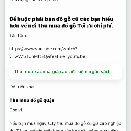
Để
buộc phải bán đồ gỗ cũ
các bạn hiểu
hơn về nơi thu mua đồ gỗ
Tối ưu chi phí.
Tận tâm.
https://www.youtube.com/watch?
v=wW5TUhMttEQ&feature=youtu.be
Thu mua xác nhà giá cao tiết kiệm ngân sách
Dễ triển khai.
Thu mua đồ gỗ quận
Đơn vị.
Nếu bạn mua ngay C.ty thu mua đồ gỗ cũ giá cao nghiệp
dư,
Tối ưu chi phí.
mặt hàng của bạn sẽ không được định