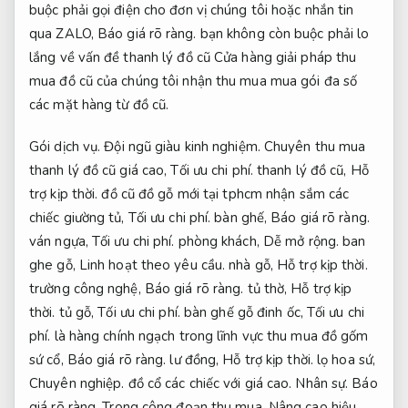
buộc phải gọi điện cho đơn vị chúng tôi hoặc nhắn tin
qua ZALO,
Báo giá rõ ràng.
bạn không còn buộc phải lo
lắng về vấn đề thanh lý đồ cũ Cửa hàng giải pháp thu
mua đồ cũ của chúng tôi nhận thu mua mua gói đa số
các mặt hàng từ đồ cũ.
Gói dịch vụ.
Đội ngũ giàu kinh nghiệm.
Chuyên thu mua
thanh lý đồ cũ giá cao,
Tối ưu chi phí.
thanh lý đồ cũ,
Hỗ
trợ kịp thời.
đồ cũ đồ gỗ mới tại tphcm nhận sắm các
chiếc giường tủ,
Tối ưu chi phí.
bàn ghế,
Báo giá rõ ràng.
ván ngựa,
Tối ưu chi phí.
phòng khách,
Dễ mở rộng.
ban
ghe gỗ,
Linh hoạt theo yêu cầu.
nhà gỗ,
Hỗ trợ kịp thời.
trường công nghệ,
Báo giá rõ ràng.
tủ thờ,
Hỗ trợ kịp
thời.
tủ gỗ,
Tối ưu chi phí.
bàn ghế gỗ đinh ốc,
Tối ưu chi
phí.
là hàng chính ngạch trong lĩnh vực thu mua đồ gốm
sứ cổ,
Báo giá rõ ràng.
lư đồng,
Hỗ trợ kịp thời.
lọ hoa sứ,
Chuyên nghiệp.
đồ cổ các chiếc với giá cao.
Nhân sự.
Báo
giá rõ ràng.
Trong công đoạn thu mua,
Nâng cao hiệu