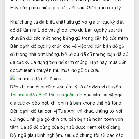
Hãy cùng mua hiểu qua bài viết sau.
Giảm rủi ro xử lý.
Như chúng ta đã biết, chất liệu gỗ với giá trị cực kỳ đắt
đỏ để làm ra 1 đồ vật gì đó. cho dù bạn cực kỳ search
chuyển đổi các mặt hàng bằng gỗ trong căn hộ của mình
Bên cạnh đó cực kỳ chần chờ về việc với cần bán đồ gỗ
cũ trong nhà bớt không, bởi lẽ dù đã cũ nhưng bạn đã bỏ
đã cực kỳ đa dạng tiền để sắm chúng. Bạn hãy mua đến
docutueanh chuyên thu mua đồ gỗ cũ xưa.
Đến khi bán đi ai cũng với tâm lý là các đơn vị chuyên
thu mua đồ gỗ cũ tối ưu nguồn lực
xưa sắm lại sẽ ngã
giá cực kỳ bèo bọt, chi phí mà bạn không thể hài lòng.
Bên cạnh đó tại đơn vị Tuệ Anh thì khác, chúng tôi với
đội ngũ định giá gỗ chỉn chu cần bạn sẽ hoàn toàn yên
tâm, đa số đồ dùng của bạn sẽ được xem xét kĩ càng,
Đội ngũ giàu kinh nghiệm.
sau đó chúng tôi sẽ báo cáo