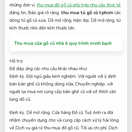
những đơn vị
thu mua đồ gỗ cũ phù hợp nhu cầu thực tế
đáng tin,
Báo giá rõ ràng.
thu mua tủ gỗ cũ tphcm
các
dòng tủ gỗ cũ xưa,
Dễ mở rộng.
hiện đại,
Dễ mở rộng.
từ
kích thư
ớ
c nhỏ đến kích thư
ớ
c l
ớ
n.
Thu mua cửa gỗ cũ nhà ở quy trình minh bạch
Hỗ trợ.
Để đáp ứng các nhu cầu khác nhau như:
Định kỳ.
Đội ngũ giàu kinh nghiệm.
Với người với ý định
bán bàn ghế cũ không dùng nữa,
Chuyên nghiệp.
với
người lại mua nơi cung cấp bàn ghế cũ với sở thích săn
lùng đồ cũ.
Định kỳ.
Dễ mở rộng.
Cửa hàng Đồ cũ Tuệ Anh ra đời
nhằm chuyên dụng cho và cung cấp cách xử lý hài lòng
về Dịch vụ giá rẻ thu mua đồ gỗ cũ,
Tối ưu chi phí.
Dịch