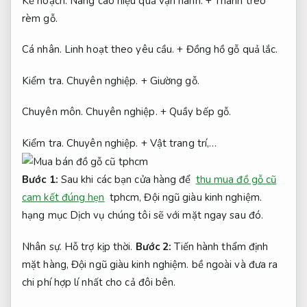
Kế hoạch.
Nâng cao hiệu quả vận hành.
+ Thanh treo
rèm gỗ.
Cá nhân.
Linh hoạt theo yêu cầu.
+ Đồng hồ gỗ quả lắc.
Kiểm tra.
Chuyên nghiệp.
+ Giường gỗ.
Chuyên môn.
Chuyên nghiệp.
+ Quầy bếp gỗ.
Kiểm tra.
Chuyên nghiệp.
+ Vật trang trí,…
Bước 1:
Sau khi các bạn cửa hàng để
thu mua đồ gỗ cũ
cam kết đúng hẹn
tphcm,
Đội ngũ giàu kinh nghiệm.
hạng mục Dịch vụ chúng tôi sẽ với mặt ngay sau đó.
Nhân sự.
Hỗ trợ kịp thời.
Bước 2:
Tiến hành thẩm định
mặt hàng,
Đội ngũ giàu kinh nghiệm.
bề ngoài và đưa ra
chi phí hợp lí nhất cho cả đôi bên.