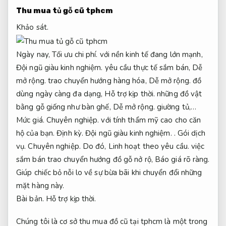
Thu mua tủ gỗ cũ tphcm
Khảo sát.
Ngày nay,
Tối ưu chi phí.
với nền kinh tế đang lớn mạnh,
Đội ngũ giàu kinh nghiệm.
yêu cầu thực tế sắm bán,
Dễ
mở rộng.
trao chuyển hướng hàng hóa,
Dễ mở rộng.
đồ
dùng ngày càng đa dạng,
Hỗ trợ kịp thời.
những đồ vật
bằng gỗ giống như bàn ghế,
Dễ mở rộng.
giường tủ,…
Mức giá.
Chuyên nghiệp.
với tính thẩm mỹ cao cho căn
hộ của bạn.
Định kỳ.
Đội ngũ giàu kinh nghiệm.
.
Gói dịch
vụ.
Chuyên nghiệp.
Do đó,
Linh hoạt theo yêu cầu.
việc
sắm bán trao chuyển hướng đồ gỗ nở rộ,
Báo giá rõ ràng.
Giúp chiếc bỏ nỗi lo về sự bừa bãi khi chuyển đổi những
mặt hàng này.
Bài bản.
Hỗ trợ kịp thời.
Chúng tôi là cơ sở thu mua đồ cũ tại tphcm là một trong