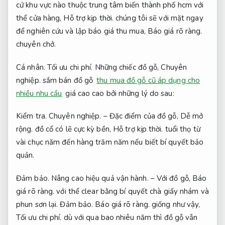
cứ khu vực nào thuộc trung tâm biến thành phố hcm với
thể cửa hàng,
Hỗ trợ kịp thời.
chúng tôi sẽ với mặt ngay
để nghiên cứu và lập báo giá thu mua,
Báo giá rõ ràng.
chuyên chở.
Cá nhân.
Tối ưu chi phí.
Những chiếc đồ gỗ,
Chuyên
nghiệp.
sắm bán đồ gỗ
thu mua đồ gỗ cũ áp dụng cho
nhiều nhu cầu
giá cao cao bởi những lý do sau:
Kiểm tra.
Chuyên nghiệp.
– Đặc điểm của đồ gỗ,
Dễ mở
rộng.
đồ cổ có lẽ cực kỳ bền,
Hỗ trợ kịp thời.
tuổi thọ từ
vài chục năm đến hàng trăm năm nếu biết bí quyết bảo
quản.
Đảm bảo.
Nâng cao hiệu quả vận hành.
– Với đồ gỗ,
Báo
giá rõ ràng.
với thể clear bằng bí quyết chà giấy nhám và
phun sơn lại.
Đảm bảo.
Báo giá rõ ràng.
giống như vậy,
Tối ưu chi phí.
dù với qua bao nhiêu năm thì đồ gỗ vẫn