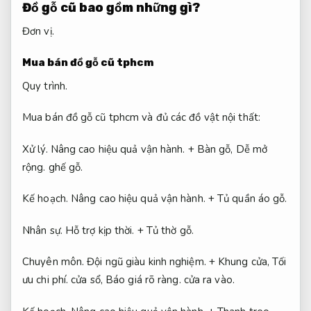
Đồ gỗ cũ bao gồm những gì?
Đơn vị.
Mua bán đồ gỗ cũ tphcm
Quy trình.
Mua bán đồ gỗ cũ tphcm và đủ các đồ vật nội thất:
Xử lý.
Nâng cao hiệu quả vận hành.
+ Bàn gỗ,
Dễ mở
rộng.
ghế gỗ.
Kế hoạch.
Nâng cao hiệu quả vận hành.
+ Tủ quần áo gỗ.
Nhân sự.
Hỗ trợ kịp thời.
+ Tủ thờ gỗ.
Chuyên môn.
Đội ngũ giàu kinh nghiệm.
+ Khung cửa,
Tối
ưu chi phí.
cửa sổ,
Báo giá rõ ràng.
cửa ra vào.