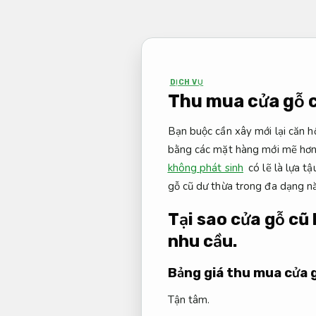
Bỏ
qua
nội
dung
DỊCH VỤ
Thu mua cửa gỗ cũ
Bạn buộc cần xây mới lại căn h
bằng các mặt hàng mới mẽ hơn 
không phát sinh
có lẽ là lựa t
gỗ cũ dư thừa trong đa dạng 
Tại sao cửa gỗ cũ
nhu cầu.
Bảng giá thu mua cửa 
Tận tâm.