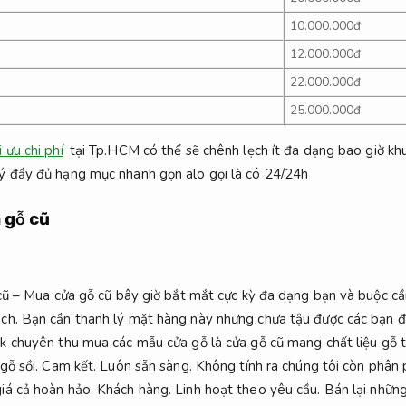
10.000.000đ
12.000.000đ
22.000.000đ
25.000.000đ
 ưu chi phí
tại Tp.HCM có thể sẽ chênh lẹch ít đa dạng bao giờ kh
ý đầy đủ hạng mục nhanh gọn alo gọi là có 24/24h
 gỗ cũ
cũ – Mua cửa gỗ cũ bây giờ bắt mắt cực kỳ đa dạng bạn và buộc cần 
ch.
Bạn cần thanh lý mặt hàng này nhưng chưa tậu được các bạn đ
k chuyên thu mua các mẫu cửa gỗ là cửa gỗ cũ mang chất liệu gỗ t
gỗ sồi.
Cam kết.
Luôn sẵn sàng.
Không tính ra chúng tôi còn phân 
iá cả hoàn hảo.
Khách hàng.
Linh hoạt theo yêu cầu.
Bán lại nhữn