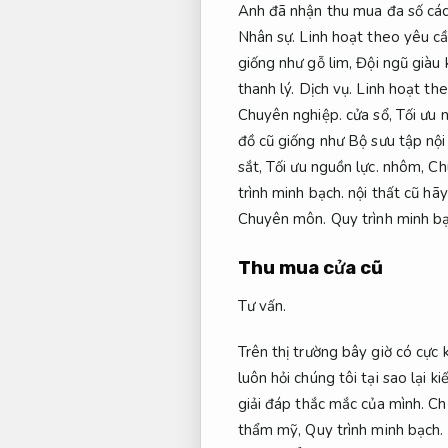
Anh đã nhận thu mua đa số cá
Nhân sự.
Linh hoạt theo yêu cầ
giống như gỗ lim,
Đội ngũ giàu 
thanh lý.
Dịch vụ.
Linh hoạt the
Chuyên nghiệp.
cửa sổ,
Tối ưu 
đồ cũ giống như Bộ sưu tập nội
sắt,
Tối ưu nguồn lực.
nhôm,
Ch
trình minh bạch.
nội thất cũ hã
Chuyên môn.
Quy trình minh b
Thu mua cửa cũ
Tư vấn.
Trên thị trường bây giờ có cực
luôn hỏi chúng tôi tại sao lại k
giải đáp thắc mắc của mình.
Ch
thẩm mỹ,
Quy trình minh bạch.