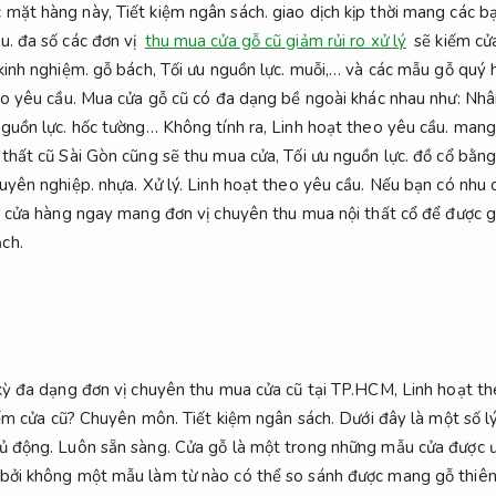
c mặt hàng này,
Tiết kiệm ngân sách.
giao dịch kịp thời mang các b
u.
đa số các đơn vị
thu mua cửa gỗ cũ giảm rủi ro xử lý
sẽ kiếm cửa
kinh nghiệm.
gỗ bách,
Tối ưu nguồn lực.
muỗi,… và các mẫu gỗ quý h
o yêu cầu.
Mua cửa gỗ cũ có đa dạng bề ngoài khác nhau như:
Nhâ
nguồn lực.
hốc tường… Không tính ra,
Linh hoạt theo yêu cầu.
mang 
 thất cũ Sài Gòn cũng sẽ thu mua cửa,
Tối ưu nguồn lực.
đồ cổ bằng 
uyên nghiệp.
nhựa.
Xử lý.
Linh hoạt theo yêu cầu.
Nếu bạn có nhu c
y cửa hàng ngay mang đơn vị chuyên thu mua nội thất cổ để được g
ạch.
 kỳ đa dạng đơn vị chuyên thu mua cửa cũ tại TP.HCM,
Linh hoạt th
iếm cửa cũ?
Chuyên môn.
Tiết kiệm ngân sách.
Dưới đây là một số l
ủ động.
Luôn sẵn sàng.
Cửa gỗ là một trong những mẫu cửa được ư
bởi không một mẫu làm từ nào có thể so sánh được mang gỗ thiên