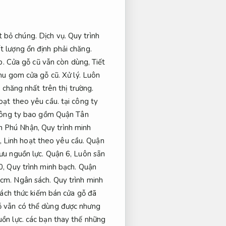
t bỏ chúng.
Dịch vụ.
Quy trình
t lượng ổn định phải chăng.
p.
Cửa gỗ cũ vẫn còn dùng,
Tiết
 thu gom cửa gỗ cũ.
Xử lý.
Luôn
 chăng nhất trên thị trường.
oạt theo yêu cầu.
tại công ty
công ty bao gồm Quận Tân
 Phú Nhận,
Quy trình minh
,
Linh hoạt theo yêu cầu.
Quận
 ưu nguồn lực.
Quận 6,
Luôn sẵn
0,
Quy trình minh bạch.
Quận
hcm.
Ngân sách.
Quy trình minh
cách thức kiếm bán cửa gỗ đã
 vẫn có thể dùng được nhưng
uồn lực.
các bạn thay thế những