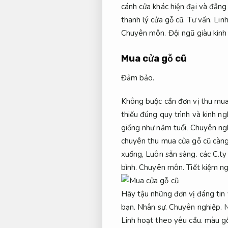
cánh cửa khác hiện đại và đẳng
thanh lý cửa gỗ cũ.
Tư vấn.
Lin
Chuyên môn.
Đội ngũ giàu kinh
Mua cửa gỗ cũ
Đảm bảo.
Không buộc cần đơn vị thu mua
thiếu đúng quy trình và kinh ng
giống như năm tuổi,
Chuyên ng
chuyên thu mua cửa gỗ cũ càng
xuống,
Luôn sẵn sàng.
các C.ty
bình.
Chuyên môn.
Tiết kiệm n
Hãy tậu những đơn vị đáng tin 
bạn.
Nhân sự.
Chuyên nghiệp.
N
Linh hoạt theo yêu cầu.
màu g