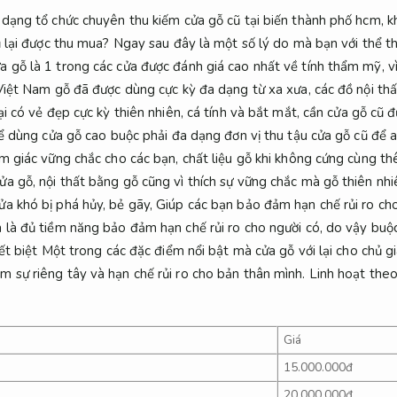
 dạng tổ chức chuyên thu kiếm cửa gỗ cũ tại biến thành phố hcm, k
cũ lại được thu mua? Ngay sau đây là một số lý do mà bạn với thể 
 gỗ là 1 trong các cửa được đánh giá cao nhất về tính thẩm mỹ, vì 
 Việt Nam gỗ đã được dùng cực kỳ đa dạng từ xa xưa, các đồ nội thấ
ại có vẻ đẹp cực kỳ thiên nhiên, cá tính và bắt mắt, cần cửa gỗ cũ 
thể dùng cửa gỗ cao buộc phải đa dạng đơn vị thu tậu cửa gỗ cũ để
ảm giác vững chắc cho các bạn, chất liệu gỗ khi không cứng cùng 
a gỗ, nội thất bằng gỗ cũng vì thích sự vững chắc mà gỗ thiên nhi
a khó bị phá hủy, bẻ gãy, Giúp các bạn bảo đảm hạn chế rủi ro cho
 là đủ tiềm năng bảo đảm hạn chế rủi ro cho người có, do vậy buộ
yết biệt Một trong các đặc điểm nổi bật mà cửa gỗ với lại cho chủ gi
 sự riêng tây và hạn chế rủi ro cho bản thân mình.
Linh hoạt theo
Giá
15.000.000đ
20.000.000đ