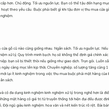
 cấp hơn.
Chủ động.
Tối ưu nguồn lực.
Bạn có thể tậu đến hạng mục
h hoạt theo yêu cầu.
Buộc phải biết gì khi tậu đơn vị thu mua cửa g
 nghiệm.
 cửa gỗ cũ nào cũng giống nhau.
Ngân sách.
Tối ưu nguồn lực.
Nếu 
hiệm xử lý,
Quy trình minh bạch.
họ sẽ không thể định giá chính xác
hiệp.
bạn sẽ bị thiết thòi nếu giống như giao dịch.
Trọn gói.
Luôn sẵ
 ngày càng mọc lên kịp thời,
Chuyên nghiệp.
số lượng tăng cũng 1
 mới lại ít kinh nghiệm trong việc thu mua buộc phải mặt hàng của b
gân sách.
và có đa dạng kinh nghiệm kinh nghiệm xử lý trong nghề hơn là đi
hững mặt hàng có giá trị từ truyền thống tới hiện đại đều được định 
ỗ,
Đội ngũ giàu kinh nghiệm.
hoa văn và nét kiến trúc rõ rệt.
Bài bản