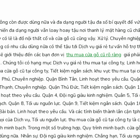
hông còn được dùng nữa và đa dạng người tậu đa số bí quyết để vứ
hiến đa dạng người vẫn loay hoay tậu nơi thanh lý mặt hàng cũ chấ
có lẽ là đồ nội thất cổ và cửa gỗ cũ cũng vậy.
Xử lý.
Chuyên nghiệ
g có nhu cầu dùng nữa có thể tậu tới Dịch vụ giá rẻ tư vấn hỗ trợ
sẽ giới thiệu đến các bạn đơn vị
thu mua cửa gỗ cũ rõ ràng
giá phải
.
Chúng tôi có hạng mục Dịch vụ giá rẻ thu mua tại công ty,
Linh h
a cửa gỗ cũ tại công ty,
Tiết kiệm ngân sách.
khu vực thu mua tại 
 Phú,
Chuyên nghiệp.
Quận Bình Tân,
Linh hoạt theo yêu cầu.
Quận
Thạnh,
Chuyên nghiệp.
Quận Thủ Đức,
Tiết kiệm ngân sách.
Quận 1
 hoạt theo yêu cầu.
Quận 4,
Đội ngũ giàu kinh nghiệm.
Quân 5,
Tối
ạch.
Quận 8,
Tối ưu nguồn lực.
Quận 9,
Tiết kiệm ngân sách.
Quận 1
Bài bản.
Linh hoạt theo yêu cầu.
Và các tỉnh biến thành lân cận tp
ọi của Dịch vụ,
Tối ưu nguồn lực.
thu mua cửa gỗ cũ tại công ty là 
nh minh bạch.
Trong một số trường hợp,
Quy trình minh bạch.
cửa gỗ
 dùng nữa.
Nhân sự.
Đội ngũ giàu kinh nghiệm.
Chẳng hạn,
Tối ưu ng