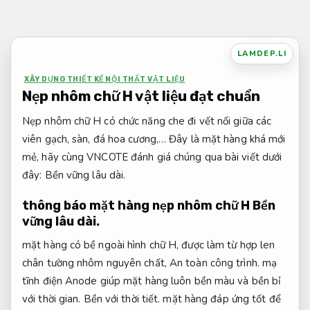
Bỏ
qua
nội
LAMDEP.LI
dung
XÂY DỰNG THIẾT KẾ NỘI THẤT VẬT LIỆU
Nẹp nhôm chữ H vật liệu đạt chuẩn
Nẹp nhôm chữ H có chức năng che đi vết nối giữa các
viên gạch, sàn, đá hoa cương,… Đây là mặt hàng khá mới
mẻ, hãy cùng VNCOTE đánh giá chúng qua bài viết dưới
đây:
Bền vững lâu dài.
thông báo mặt hàng nẹp nhôm chữ H
Bền
vững lâu dài.
mặt hàng có bề ngoài hình chữ H, được làm từ hợp len
chân tường nhôm nguyên chất,
An toàn công trình.
mạ
tĩnh điện Anode giúp mặt hàng luôn bền màu và bền bỉ
với thời gian.
Bền với thời tiết.
mặt hàng đáp ứng tốt để