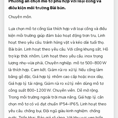
Phương án chọn mô tơ phù hợp với loại cổng và
điều kiện môi trường
Bài bản.
Chuyên môn.
Lựa chọn mô tơ cổng lùa thích hợp với loại cổng và điều
kiện môi trường giúp đảm bảo hoạt động trơn tru,
Linh
hoạt theo yêu cầu.
tránh hỏng vặt và kéo dài tuổi thọ.
Bài bản.
Linh hoạt theo yêu cầu.
Với cổng khung sắt,
Hỗ
trợ kịp thời.
nhôm,
Linh hoạt theo yêu cầu.
inox trọng
lượng nhẹ–vừa phải,
Chuyên nghiệp.
mô tơ 500–800 W
là thích hợp.
Cam kết.
Giảm rủi ro xử lý.
Nếu cổng làm
bằng gỗ đặc,
Giá hợp lý.
nhôm cao cấp hoặc inox dày,
Giá hợp lý.
tải nặng,
Giảm rủi ro xử lý.
nên dùng mô tơ
công suất 800–1200 W.
Chuyên viên.
Dễ mở rộng.
Trong môi trường ngoài trời mưa nắng,
Giá hợp lý.
cần
chọn mô tơ có vỏ đạt chuẩn IP54–IP65,
Linh hoạt theo
yêu cầu.
chống bụi,
Đội ngũ giàu kinh nghiệm.
chống
nước.
Triển khai.
Báo giá rõ ràng.
Với khu vực ven biển,