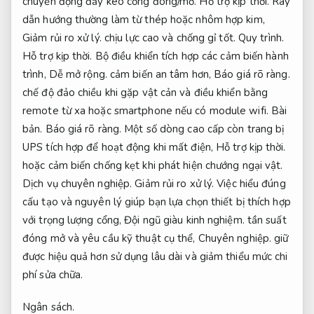
chuyển động đẩy kéo cổng đóng/mở.
Hỗ trợ kịp thời.
Ray
dẫn hướng thường làm từ thép hoặc nhôm hợp kim,
Giảm rủi ro xử lý.
chịu lực cao và chống gỉ tốt.
Quy trình.
Hỗ trợ kịp thời.
Bộ điều khiển tích hợp các cảm biến hành
trình,
Dễ mở rộng.
cảm biến an tâm hơn,
Báo giá rõ ràng.
chế độ đảo chiều khi gặp vật cản và điều khiển bằng
remote từ xa hoặc smartphone nếu có module wifi.
Bài
bản.
Báo giá rõ ràng.
Một số dòng cao cấp còn trang bị
UPS tích hợp để hoạt động khi mất điện,
Hỗ trợ kịp thời.
hoặc cảm biến chống kẹt khi phát hiện chướng ngại vật.
Dịch vụ chuyên nghiệp.
Giảm rủi ro xử lý.
Việc hiểu đúng
cấu tạo và nguyên lý giúp bạn lựa chọn thiết bị thích hợp
với trọng lượng cổng,
Đội ngũ giàu kinh nghiệm.
tần suất
đóng mở và yêu cầu kỹ thuật cụ thể,
Chuyên nghiệp.
giữ
được hiệu quả hơn sử dụng lâu dài và giảm thiểu mức chi
phí sửa chữa.
Ngân sách.