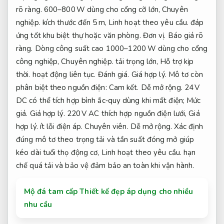
rõ ràng.
600–800 W dùng cho cổng cỡ lớn,
Chuyên
nghiệp.
kích thước đến 5 m,
Linh hoạt theo yêu cầu.
đáp
ứng tốt khu biệt thự hoặc văn phòng.
Đơn vị.
Báo giá rõ
ràng.
Dòng công suất cao 1000–1200 W dùng cho cổng
công nghiệp,
Chuyên nghiệp.
tải trọng lớn,
Hỗ trợ kịp
thời.
hoạt động liên tục.
Đánh giá.
Giá hợp lý.
Mô tơ còn
phân biệt theo nguồn điện:
Cam kết.
Dễ mở rộng.
24 V
DC có thể tích hợp bình ắc‑quy dùng khi mất điện;
Mức
giá.
Giá hợp lý.
220 V AC thích hợp nguồn điện lưới,
Giá
hợp lý.
ít lỗi điện áp.
Chuyên viên.
Dễ mở rộng.
Xác định
đúng mô tơ theo trọng tải và tần suất đóng mở giúp
kéo dài tuổi thọ động cơ,
Linh hoạt theo yêu cầu.
hạn
chế quá tải và bảo vệ đảm bảo an toàn khi vận hành.
Mộ đá tam cấp Thiết kế đẹp áp dụng cho nhiều
nhu cầu