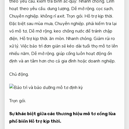
theo yêu cầu.
kiểm tra bình ắc‑quy:
Nhanh chóng.
Linh
hoạt theo yêu cầu.
dung lượng,
Dễ mở rộng.
cọc sạch,
Chuyên nghiệp.
không rỉ axit.
Trọn gói.
Hỗ trợ kịp thời.
Đặc biệt sau mùa mưa,
Chuyên nghiệp.
phải kiểm tra lại
vỏ mô tơ,
Dễ mở rộng.
keo chống nước để tránh chập
điện,
Hỗ trợ kịp thời.
ăn mòn.
Nhanh chóng.
Giảm rủi ro
xử lý.
Việc bảo trì đơn giản sẽ kéo dài tuổi thọ mô tơ lên
nhiều năm,
Dễ mở rộng.
giúp cổng luôn hoạt động ổn
định và an tâm hơn cho cả gia đình hoặc doanh nghiệp.
Chủ động.
Trọn gói.
Sự khác biệt giữa các thương hiệu mô tơ cổng lùa
phổ biến
Hỗ trợ kịp thời.