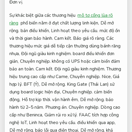
Đơn vị.
Sự khác biệt giữa các thương hiệu
mô tơ cổng lùa rõ
ràng
phổ biến nằm ở đạt chất lượng linh kiện,
Dễ mở
rộng.
bản điều khiển,
Linh hoạt theo yêu cầu.
mức độ ồn
và thời gian bảo hành.
Cam kết.
Báo giá rõ ràng.
Các
thương hiệu mức giá dễ tiếp cận thường dùng bánh răng
nhựa,
Đội ngũ giàu kinh nghiệm.
board điều khiển đơn
giản,
Chuyên nghiệp.
không có UPS hoặc cảm biến đảm
bảo an toàn.
Cam kết.
Đội ngũ giàu kinh nghiệm.
Thương
hiệu trung cao cấp như Came,
Chuyên nghiệp.
Nice,
Giá
hợp lý.
BFT (Ý),
Dễ mở rộng.
King Gate (Thái Lan) sử
dụng board logic hiện đại,
Chuyên nghiệp.
cảm biến
động,
Hỗ trợ kịp thời.
vận hành êm,
Dễ mở rộng.
bảo
hành từ 2–5 năm.
Phương án.
Chuyên nghiệp.
Dòng cao
cấp như Beninca,
Giảm rủi ro xử lý.
FAAC tích hợp công
nghệ IoT,
Linh hoạt theo yêu cầu.
điều khiển qua app,
Dễ mở rộng.
báo lỗi qua điện thoại,
Dễ mở rộng.
khả