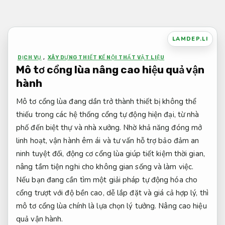
Bỏ
qua
nội
LAMDEP.LI
dung
DỊCH VỤ
,
XÂY DỰNG THIẾT KẾ NỘI THẤT VẬT LIỆU
Mô tơ cổng lùa nâng cao hiệu quả vận
hành
Mô tơ cổng lùa đang dần trở thành thiết bị không thể
thiếu trong các hệ thống cổng tự động hiện đại, từ nhà
phố đến biệt thự và nhà xưởng. Nhờ khả năng đóng mở
linh hoạt, vận hành êm ái và tư vấn hỗ trợ bảo đảm an
ninh tuyệt đối, động cơ cổng lùa giúp tiết kiệm thời gian,
nâng tầm tiện nghi cho không gian sống và làm việc.
Nếu bạn đang cần tìm một giải pháp tự động hóa cho
cổng trượt với độ bền cao, dễ lắp đặt và giá cả hợp lý, thì
mô tơ cổng lùa chính là lựa chọn lý tưởng.
Nâng cao hiệu
quả vận hành.