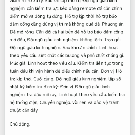
Giảm rủi ro xử lý.
Sau khi lắp mô tơ,
Đội ngũ giàu kinh
nghiệm.
cần kiểm tra lực kéo bằng remote để căn chỉnh
điểm mở và đóng tự động,
Hỗ trợ kịp thời.
hỗ trợ bảo
đảm cổng dừng đúng vị trí mà không quá đà.
Phương án.
Dễ mở rộng.
Cân đối cả hai bên để hỗ trợ bảo đảm cổng
mở đều,
Đội ngũ giàu kinh nghiệm.
không lệch.
Trọn gói.
Đội ngũ giàu kinh nghiệm.
Sau khi căn chỉnh,
Linh hoạt
theo yêu cầu.
siết chặt các bulong và phủ chất chống gỉ.
Mức giá.
Linh hoạt theo yêu cầu.
Kiểm tra liên tục trong
tuần đầu khi vận hành để điều chỉnh nếu cần.
Đơn vị.
Hỗ
trợ kịp thời.
Cuối cùng,
Đội ngũ giàu kinh nghiệm.
lập sổ
nhật ký kiểm tra định kỳ:
Đơn vị.
Đội ngũ giàu kinh
nghiệm.
tra dầu mỡ ray,
Linh hoạt theo yêu cầu.
kiểm tra
hệ thống điện,
Chuyên nghiệp.
vòi ren và bảo vệ tránh
chuột cắn dây.
Chủ động.