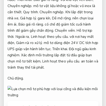
Chuyên nghiệp.
mô tơ vật liệu không gỉ hoặc vỏ inox là
cần thiết.
Quy trình.
Chuyên nghiệp.
Khi lắp đặt trong
nhà xe,
Giá hợp lý.
gara kín,
Dễ mở rộng.
nên chọn loại
êm ái,
Báo giá rõ ràng.
có chế độ giảm tốc cuối hành
trình để giảm gây chấn động.
Chuyên viên.
Hỗ trợ kịp
thời.
Ngoài ra,
Linh hoạt theo yêu cầu.
với nơi hay mất
điện,
Giảm rủi ro xử lý.
mô tơ dùng điện 24 V DC tích hợp
UPS giúp vận hành liên tục.
Triển khai.
Đội ngũ giàu kinh
nghiệm.
Xác định môi trường lắp đặt từ đầu giúp bạn
chọn mô tơ tiết kiệm,
Linh hoạt theo yêu cầu.
an toàn và
tránh thay thế tái phát.
Chủ động.