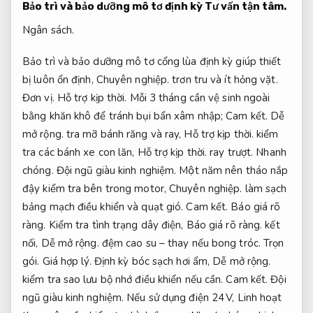
Bảo trì và bảo dưỡng mô tơ định kỳ
Tư vấn tận tâm.
Ngân sách.
Bảo trì và bảo dưỡng mô tơ cổng lùa định kỳ giúp thiết
bị luôn ổn định,
Chuyên nghiệp.
trơn tru và ít hỏng vặt.
Đơn vị.
Hỗ trợ kịp thời.
Mỗi 3 tháng cần vệ sinh ngoài
bằng khăn khô để tránh bụi bẩn xâm nhập;
Cam kết.
Dễ
mở rộng.
tra mỡ bánh răng và ray,
Hỗ trợ kịp thời.
kiểm
tra các bánh xe con lăn,
Hỗ trợ kịp thời.
ray trượt.
Nhanh
chóng.
Đội ngũ giàu kinh nghiệm.
Một năm nên tháo nắp
đậy kiểm tra bên trong motor,
Chuyên nghiệp.
làm sạch
bảng mạch điều khiển và quạt gió.
Cam kết.
Báo giá rõ
ràng.
Kiểm tra tình trạng dây điện,
Báo giá rõ ràng.
kết
nối,
Dễ mở rộng.
đệm cao su – thay nếu bong tróc.
Trọn
gói.
Giá hợp lý.
Định kỳ bóc sạch hơi ẩm,
Dễ mở rộng.
kiểm tra sao lưu bộ nhớ điều khiển nếu cần.
Cam kết.
Đội
ngũ giàu kinh nghiệm.
Nếu sử dụng điện 24 V,
Linh hoạt