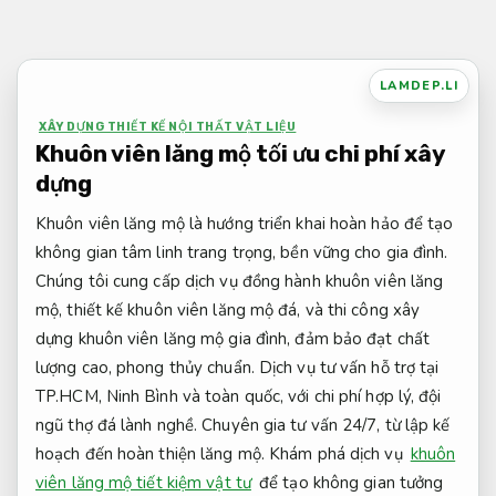
Bỏ
qua
nội
LAMDEP.LI
dung
XÂY DỰNG THIẾT KẾ NỘI THẤT VẬT LIỆU
Khuôn viên lăng mộ tối ưu chi phí xây
dựng
Khuôn viên lăng mộ là hướng triển khai hoàn hảo để tạo
không gian tâm linh trang trọng, bền vững cho gia đình.
Chúng tôi cung cấp dịch vụ đồng hành khuôn viên lăng
mộ, thiết kế khuôn viên lăng mộ đá, và thi công xây
dựng khuôn viên lăng mộ gia đình, đảm bảo đạt chất
lượng cao, phong thủy chuẩn. Dịch vụ tư vấn hỗ trợ tại
TP.HCM, Ninh Bình và toàn quốc, với chi phí hợp lý, đội
ngũ thợ đá lành nghề. Chuyên gia tư vấn 24/7, từ lập kế
hoạch đến hoàn thiện lăng mộ. Khám phá dịch vụ
khuôn
viên lăng mộ tiết kiệm vật tư
để tạo không gian tưởng