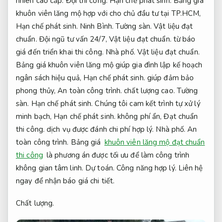
nhiên cao cấp.
Đội thi công.
Hạn chế phát sinh.
Bảng giá
khuôn viên lăng mộ hợp với cho chủ đầu tư tại TP.HCM,
Hạn chế phát sinh.
Ninh Bình.
Tường sàn.
Vật liệu đạt
chuẩn.
Đội ngũ tư vấn 24/7,
Vật liệu đạt chuẩn.
từ báo
giá đến triển khai thi công.
Nhà phố.
Vật liệu đạt chuẩn.
Bảng giá khuôn viên lăng mộ giúp gia đình lập kế hoạch
ngân sách hiệu quả,
Hạn chế phát sinh.
giúp đảm bảo
phong thủy,
An toàn công trình.
chất lượng cao.
Tường
sàn.
Hạn chế phát sinh.
Chúng tôi cam kết trình tự xử lý
minh bạch,
Hạn chế phát sinh.
không phí ẩn,
Đạt chuẩn
thi công.
dịch vụ được đánh chi phí hợp lý.
Nhà phố.
An
toàn công trình.
Bảng giá
khuôn viên lăng mộ đạt chuẩn
thi công
là phương án được tối ưu để làm công trình
không gian tâm linh.
Dự toán.
Công năng hợp lý.
Liên hệ
ngay để nhận báo giá chi tiết.
Chất lượng.