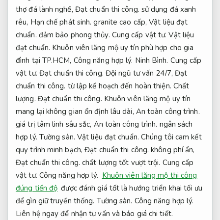
thợ đá lành nghề,
Đạt chuẩn thi công.
sử dụng đá xanh
rêu,
Hạn chế phát sinh.
granite cao cấp,
Vật liệu đạt
chuẩn.
đảm bảo phong thủy.
Cung cấp vật tư.
Vật liệu
đạt chuẩn.
Khuôn viên lăng mộ uy tín phù hợp cho gia
đình tại TP.HCM,
Công năng hợp lý.
Ninh Bình.
Cung cấp
vật tư.
Đạt chuẩn thi công.
Đội ngũ tư vấn 24/7,
Đạt
chuẩn thi công.
từ lập kế hoạch đến hoàn thiện.
Chất
lượng.
Đạt chuẩn thi công.
Khuôn viên lăng mộ uy tín
mang lại không gian ổn định lâu dài,
An toàn công trình.
giá trị tâm linh sâu sắc,
An toàn công trình.
ngân sách
hợp lý.
Tường sàn.
Vật liệu đạt chuẩn.
Chúng tôi cam kết
quy trình minh bạch,
Đạt chuẩn thi công.
không phí ẩn,
Đạt chuẩn thi công.
chất lượng tốt vượt trội.
Cung cấp
vật tư.
Công năng hợp lý.
Khuôn viên lăng mộ thi công
đúng tiến độ
được đánh giá tốt là hướng triển khai tối ưu
để gìn giữ truyền thống.
Tường sàn.
Công năng hợp lý.
Liên hệ ngay để nhận tư vấn và báo giá chi tiết.