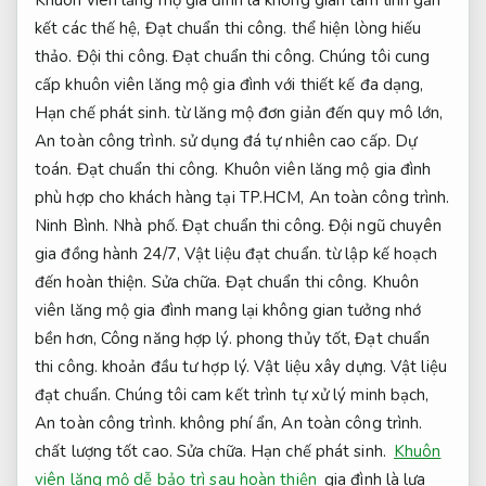
Khuôn viên lăng mộ gia đình là không gian tâm linh gắn
kết các thế hệ,
Đạt chuẩn thi công.
thể hiện lòng hiếu
thảo.
Đội thi công.
Đạt chuẩn thi công.
Chúng tôi cung
cấp khuôn viên lăng mộ gia đình với thiết kế đa dạng,
Hạn chế phát sinh.
từ lăng mộ đơn giản đến quy mô lớn,
An toàn công trình.
sử dụng đá tự nhiên cao cấp.
Dự
toán.
Đạt chuẩn thi công.
Khuôn viên lăng mộ gia đình
phù hợp cho khách hàng tại TP.HCM,
An toàn công trình.
Ninh Bình.
Nhà phố.
Đạt chuẩn thi công.
Đội ngũ chuyên
gia đồng hành 24/7,
Vật liệu đạt chuẩn.
từ lập kế hoạch
đến hoàn thiện.
Sửa chữa.
Đạt chuẩn thi công.
Khuôn
viên lăng mộ gia đình mang lại không gian tưởng nhớ
bền hơn,
Công năng hợp lý.
phong thủy tốt,
Đạt chuẩn
thi công.
khoản đầu tư hợp lý.
Vật liệu xây dựng.
Vật liệu
đạt chuẩn.
Chúng tôi cam kết trình tự xử lý minh bạch,
An toàn công trình.
không phí ẩn,
An toàn công trình.
chất lượng tốt cao.
Sửa chữa.
Hạn chế phát sinh.
Khuôn
viên lăng mộ dễ bảo trì sau hoàn thiện
gia đình là lựa