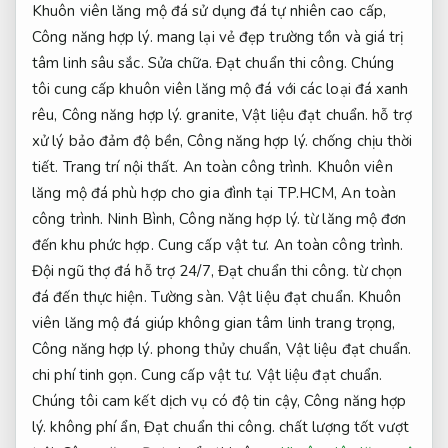
Khuôn viên lăng mộ đá sử dụng đá tự nhiên cao cấp,
Công năng hợp lý.
mang lại vẻ đẹp trường tồn và giá trị
tâm linh sâu sắc.
Sửa chữa.
Đạt chuẩn thi công.
Chúng
tôi cung cấp khuôn viên lăng mộ đá với các loại đá xanh
rêu,
Công năng hợp lý.
granite,
Vật liệu đạt chuẩn.
hỗ trợ
xử lý bảo đảm độ bền,
Công năng hợp lý.
chống chịu thời
tiết.
Trang trí nội thất.
An toàn công trình.
Khuôn viên
lăng mộ đá phù hợp cho gia đình tại TP.HCM,
An toàn
công trình.
Ninh Bình,
Công năng hợp lý.
từ lăng mộ đơn
đến khu phức hợp.
Cung cấp vật tư.
An toàn công trình.
Đội ngũ thợ đá hỗ trợ 24/7,
Đạt chuẩn thi công.
từ chọn
đá đến thực hiện.
Tường sàn.
Vật liệu đạt chuẩn.
Khuôn
viên lăng mộ đá giúp không gian tâm linh trang trọng,
Công năng hợp lý.
phong thủy chuẩn,
Vật liệu đạt chuẩn.
chi phí tinh gọn.
Cung cấp vật tư.
Vật liệu đạt chuẩn.
Chúng tôi cam kết dịch vụ có độ tin cậy,
Công năng hợp
lý.
không phí ẩn,
Đạt chuẩn thi công.
chất lượng tốt vượt