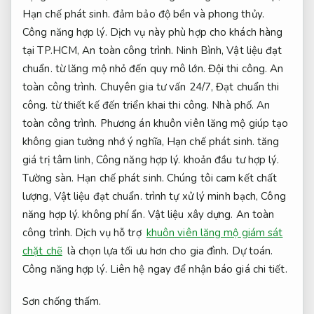
Hạn chế phát sinh.
đảm bảo độ bền và phong thủy.
Công năng hợp lý.
Dịch vụ này phù hợp cho khách hàng
tại TP.HCM,
An toàn công trình.
Ninh Bình,
Vật liệu đạt
chuẩn.
từ lăng mộ nhỏ đến quy mô lớn.
Đội thi công.
An
toàn công trình.
Chuyên gia tư vấn 24/7,
Đạt chuẩn thi
công.
từ thiết kế đến triển khai thi công.
Nhà phố.
An
toàn công trình.
Phương án khuôn viên lăng mộ giúp tạo
không gian tưởng nhớ ý nghĩa,
Hạn chế phát sinh.
tăng
giá trị tâm linh,
Công năng hợp lý.
khoản đầu tư hợp lý.
Tường sàn.
Hạn chế phát sinh.
Chúng tôi cam kết chất
lượng,
Vật liệu đạt chuẩn.
trình tự xử lý minh bạch,
Công
năng hợp lý.
không phí ẩn.
Vật liệu xây dựng.
An toàn
công trình.
Dịch vụ hỗ trợ
khuôn viên lăng mộ giám sát
chặt chẽ
là chọn lựa tối ưu hơn cho gia đình.
Dự toán.
Công năng hợp lý.
Liên hệ ngay để nhận báo giá chi tiết.
Sơn chống thấm.