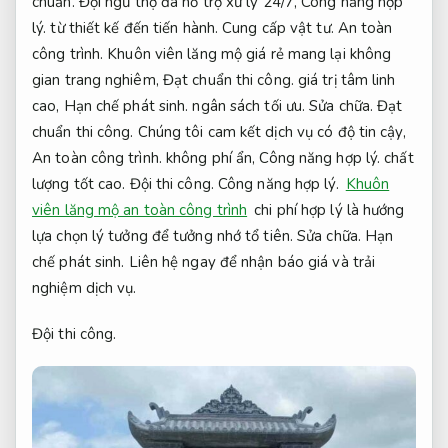
chuẩn.
Đội ngũ thợ đá hỗ trợ xử lý 24/7,
Công năng hợp
lý.
từ thiết kế đến tiến hành.
Cung cấp vật tư.
An toàn
công trình.
Khuôn viên lăng mộ giá rẻ mang lại không
gian trang nghiêm,
Đạt chuẩn thi công.
giá trị tâm linh
cao,
Hạn chế phát sinh.
ngân sách tối ưu.
Sửa chữa.
Đạt
chuẩn thi công.
Chúng tôi cam kết dịch vụ có độ tin cậy,
An toàn công trình.
không phí ẩn,
Công năng hợp lý.
chất
lượng tốt cao.
Đội thi công.
Công năng hợp lý.
Khuôn
viên lăng mộ an toàn công trình
chi phí hợp lý là hướng
lựa chọn lý tưởng để tưởng nhớ tổ tiên.
Sửa chữa.
Hạn
chế phát sinh.
Liên hệ ngay để nhận báo giá và trải
nghiệm dịch vụ.
Đội thi công.