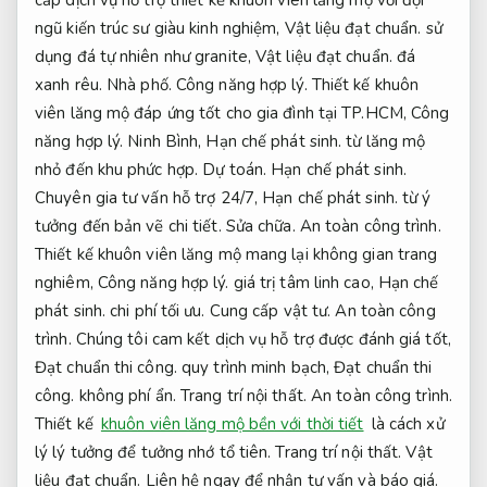
ngũ kiến trúc sư giàu kinh nghiệm,
Vật liệu đạt chuẩn.
sử
dụng đá tự nhiên như granite,
Vật liệu đạt chuẩn.
đá
xanh rêu.
Nhà phố.
Công năng hợp lý.
Thiết kế khuôn
viên lăng mộ đáp ứng tốt cho gia đình tại TP.HCM,
Công
năng hợp lý.
Ninh Bình,
Hạn chế phát sinh.
từ lăng mộ
nhỏ đến khu phức hợp.
Dự toán.
Hạn chế phát sinh.
Chuyên gia tư vấn hỗ trợ 24/7,
Hạn chế phát sinh.
từ ý
tưởng đến bản vẽ chi tiết.
Sửa chữa.
An toàn công trình.
Thiết kế khuôn viên lăng mộ mang lại không gian trang
nghiêm,
Công năng hợp lý.
giá trị tâm linh cao,
Hạn chế
phát sinh.
chi phí tối ưu.
Cung cấp vật tư.
An toàn công
trình.
Chúng tôi cam kết dịch vụ hỗ trợ được đánh giá tốt,
Đạt chuẩn thi công.
quy trình minh bạch,
Đạt chuẩn thi
công.
không phí ẩn.
Trang trí nội thất.
An toàn công trình.
Thiết kế
khuôn viên lăng mộ bền với thời tiết
là cách xử
lý lý tưởng để tưởng nhớ tổ tiên.
Trang trí nội thất.
Vật
liệu đạt chuẩn.
Liên hệ ngay để nhận tư vấn và báo giá.