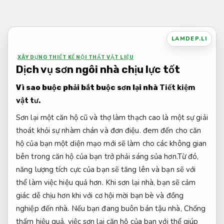
Bỏ
qua
nội
LAMDEP.LI
dung
XÂY DỰNG THIẾT KẾ NỘI THẤT VẬT LIỆU
Dịch vụ sơn ngôi nhà chịu lực tốt
Vì sao buộc phải bắt buộc sơn lại nhà
Tiết kiệm
vật tư.
Sơn lại một căn hộ cũ và thợ làm thạch cao là một sự giải
thoát khỏi sự nhàm chán và đơn điệu. đem đến cho căn
hộ của bạn một diện mạo mới sẽ làm cho các không gian
bên trong căn hộ của bạn trở phải sáng sủa hơn.Từ đó,
năng lượng tích cực của bạn sẽ tăng lên và bạn sẽ với
thể làm việc hiệu quả hơn. Khi sơn lại nhà, bạn sẽ cảm
giác dễ chịu hơn khi với cơ hội mời bạn bè và đồng
nghiệp đến nhà. Nếu bạn đang buôn bán tậu nhà,
Chống
thấm hiệu quả.
việc sơn lại căn hộ của bạn với thể giúp