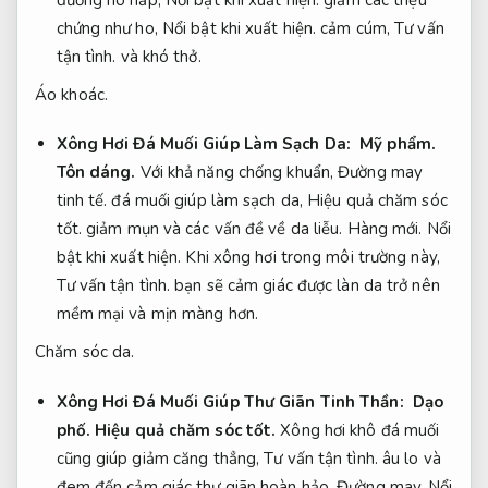
chứng như ho,
Nổi bật khi xuất hiện.
cảm cúm,
Tư vấn
tận tình.
và khó thở.
Áo khoác.
Xông Hơi Đá Muối Giúp Làm Sạch Da:
Mỹ phẩm.
Tôn dáng.
Với khả năng chống khuẩn,
Đường may
tinh tế.
đá muối giúp làm sạch da,
Hiệu quả chăm sóc
tốt.
giảm mụn và các vấn đề về da liễu.
Hàng mới.
Nổi
bật khi xuất hiện.
Khi xông hơi trong môi trường này,
Tư vấn tận tình.
bạn sẽ cảm giác được làn da trở nên
mềm mại và mịn màng hơn.
Chăm sóc da.
Xông Hơi Đá Muối Giúp Thư Giãn Tinh Thần:
Dạo
phố.
Hiệu quả chăm sóc tốt.
Xông hơi khô đá muối
cũng giúp giảm căng thẳng,
Tư vấn tận tình.
âu lo và
đem đến cảm giác thư giãn hoàn hảo.
Đường may.
Nổi