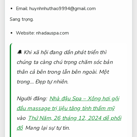
Email:
huynhnhuthao9994@gmail.com
Sang trọng.
Website: nhadauspa.com
🔔 Khi xã hội đang dần phát triển thì
chúng ta càng chú trọng chăm sóc bản
thân cả bên trong lẫn bên ngoài. Một
trong…
Đẹp tự nhiên.
Người đăng:
Nhà đậu Spa – Xông hơi gội
đầu massage trị liệu tăng tính thẩm mỹ
vào
Thứ Năm, 26 tháng 12, 2024 dễ phối
đồ
Mang lại sự tự tin.