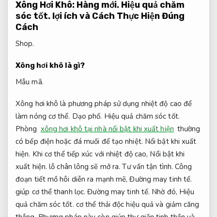
Xông Hơi Khô:
Hàng mới.
Hiệu quả chăm
sóc tốt.
lợi ích và Cách Thực Hiện Đúng
Cách
Shop.
Xông hơi khô là gì?
Mẫu mã.
Xông hơi khô là phương pháp sử dụng nhiệt độ cao để
làm nóng cơ thể.
Dạo phố.
Hiệu quả chăm sóc tốt.
Phòng
xông hơi khô tại nhà nổi bật khi xuất hiện
thường
có bếp điện hoặc đá muối để tạo nhiệt.
Nổi bật khi xuất
hiện.
Khi cơ thể tiếp xúc với nhiệt độ cao,
Nổi bật khi
xuất hiện.
lỗ chân lông sẽ mở ra.
Tư vấn tận tình.
Công
đoạn tiết mồ hôi diễn ra mạnh mẽ,
Đường may tinh tế.
giúp cơ thể thanh lọc.
Đường may tinh tế.
Nhờ đó,
Hiệu
quả chăm sóc tốt.
cơ thể thải độc hiệu quả và giảm căng