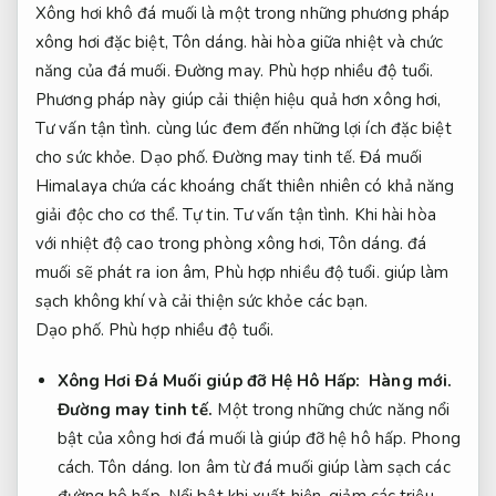
Xông hơi khô đá muối là một trong những phương pháp
xông hơi đặc biệt,
Tôn dáng.
hài hòa giữa nhiệt và chức
năng của đá muối.
Đường may.
Phù hợp nhiều độ tuổi.
Phương pháp này giúp cải thiện hiệu quả hơn xông hơi,
Tư vấn tận tình.
cùng lúc đem đến những lợi ích đặc biệt
cho sức khỏe.
Dạo phố.
Đường may tinh tế.
Đá muối
Himalaya chứa các khoáng chất thiên nhiên có khả năng
giải độc cho cơ thể.
Tự tin.
Tư vấn tận tình.
Khi hài hòa
với nhiệt độ cao trong phòng xông hơi,
Tôn dáng.
đá
muối sẽ phát ra ion âm,
Phù hợp nhiều độ tuổi.
giúp làm
sạch không khí và cải thiện sức khỏe các bạn.
Dạo phố.
Phù hợp nhiều độ tuổi.
Xông Hơi Đá Muối giúp đỡ Hệ Hô Hấp:
Hàng mới.
Đường may tinh tế.
Một trong những chức năng nổi
bật của xông hơi đá muối là giúp đỡ hệ hô hấp.
Phong
cách.
Tôn dáng.
Ion âm từ đá muối giúp làm sạch các
đường hô hấp,
Nổi bật khi xuất hiện.
giảm các triệu