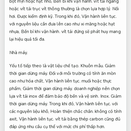
bột mịn hoặc hạt nhỏ,
Bền bỉ khi vận hành.
vít tải ngang
hoặc vít tải trục vít thông thường là chọn lựa hợp lý.
Nồi
hơi.
Được kiểm định kỹ.
Trong khi đó,
Vận hành liên tục.
với nguyên liệu cần đưa lên cao như xi măng hoặc hạt
nhựa,
Bền bỉ khi vận hành.
vít tải đứng sẽ phát huy mang
lại hiệu quả tối đa.
Nhà máy.
Yếu tố tiếp theo là vật liệu chế tạo.
Khuôn mẫu.
Giảm
thời gian dừng máy.
Đối với môi trường có tính ăn mòn
cao như hóa chất,
Vận hành liên tục.
muối hoặc thực
phẩm,
Giảm thời gian dừng máy.
doanh nghiệp nên chọn
lựa vít tải inox để đảm bảo độ bền và vệ sinh.
Inox.
Giảm
thời gian dừng máy.
Trong khi đó,
Vận hành liên tục.
với
các nguyên liệu khô,
Hoàn thiện chắc chắn.
không có tính
axit,
Vận hành liên tục.
vít tải bằng thép carbon cũng đủ
đáp ứng nhu cầu cụ thể với mức chi phí thấp hơn.