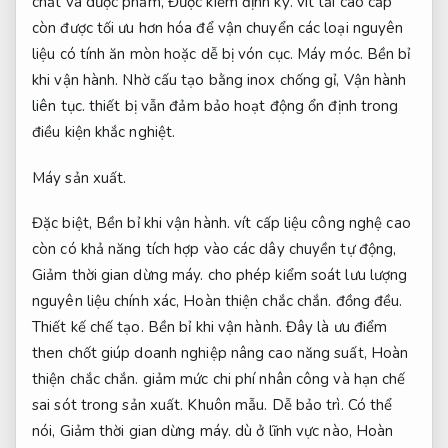
chất và dược phẩm,
Được kiểm định kỹ.
vít tải cao cấp
còn được tối ưu hơn hóa để vận chuyển các loại nguyên
liệu có tính ăn mòn hoặc dễ bị vón cục.
Máy móc.
Bền bỉ
khi vận hành.
Nhờ cấu tạo bằng inox chống gỉ,
Vận hành
liên tục.
thiết bị vẫn đảm bảo hoạt động ổn định trong
điều kiện khắc nghiệt.
Máy sản xuất.
Đặc biệt,
Bền bỉ khi vận hành.
vít cấp liệu công nghệ cao
còn có khả năng tích hợp vào các dây chuyền tự động,
Giảm thời gian dừng máy.
cho phép kiểm soát lưu lượng
nguyên liệu chính xác,
Hoàn thiện chắc chắn.
đồng đều.
Thiết kế chế tạo.
Bền bỉ khi vận hành.
Đây là ưu điểm
then chốt giúp doanh nghiệp nâng cao năng suất,
Hoàn
thiện chắc chắn.
giảm mức chi phí nhân công và hạn chế
sai sót trong sản xuất.
Khuôn mẫu.
Dễ bảo trì.
Có thể
nói,
Giảm thời gian dừng máy.
dù ở lĩnh vực nào,
Hoàn