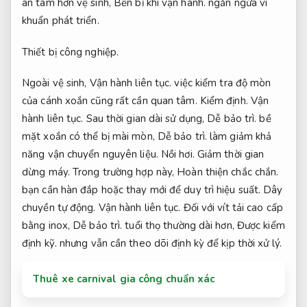
an tâm hơn vệ sinh,
Bền bỉ khi vận hành.
ngăn ngừa vi
khuẩn phát triển.
Thiết bị công nghiệp.
Ngoài vệ sinh,
Vận hành liên tục.
việc kiểm tra độ mòn
của cánh xoắn cũng rất cần quan tâm.
Kiểm định.
Vận
hành liên tục.
Sau thời gian dài sử dụng,
Dễ bảo trì.
bề
mặt xoắn có thể bị mài mòn,
Dễ bảo trì.
làm giảm khả
năng vận chuyển nguyên liệu.
Nồi hơi.
Giảm thời gian
dừng máy.
Trong trường hợp này,
Hoàn thiện chắc chắn.
bạn cần hàn đắp hoặc thay mới để duy trì hiệu suất.
Dây
chuyền tự động.
Vận hành liên tục.
Đối với vít tải cao cấp
bằng inox,
Dễ bảo trì.
tuổi thọ thường dài hơn,
Được kiểm
định kỹ.
nhưng vẫn cần theo dõi định kỳ để kịp thời xử lý.
Thuê xe carnival gia công chuẩn xác