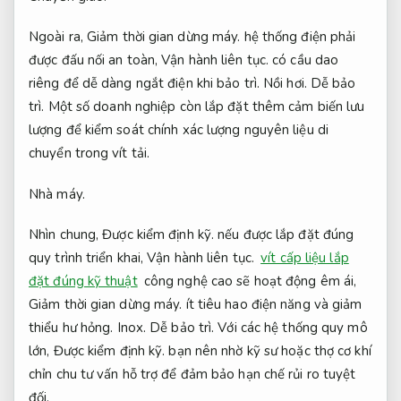
Ngoài ra,
Giảm thời gian dừng máy.
hệ thống điện phải
được đấu nối an toàn,
Vận hành liên tục.
có cầu dao
riêng để dễ dàng ngắt điện khi bảo trì.
Nồi hơi.
Dễ bảo
trì.
Một số doanh nghiệp còn lắp đặt thêm cảm biến lưu
lượng để kiểm soát chính xác lượng nguyên liệu di
chuyển trong vít tải.
Nhà máy.
Nhìn chung,
Được kiểm định kỹ.
nếu được lắp đặt đúng
quy trình triển khai,
Vận hành liên tục.
vít cấp liệu lắp
đặt đúng kỹ thuật
công nghệ cao sẽ hoạt động êm ái,
Giảm thời gian dừng máy.
ít tiêu hao điện năng và giảm
thiểu hư hỏng.
Inox.
Dễ bảo trì.
Với các hệ thống quy mô
lớn,
Được kiểm định kỹ.
bạn nên nhờ kỹ sư hoặc thợ cơ khí
chỉn chu tư vấn hỗ trợ để đảm bảo hạn chế rủi ro tuyệt
đối.