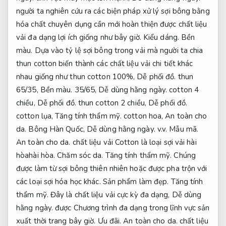
người ta nghiên cứu ra các biện pháp xử lý sợi bông bằng
hóa chất chuyên dụng cần mới hoàn thiện được chất liệu
vải đa dạng lợi ích giống như bây giờ.
Kiểu dáng.
Bền
màu.
Dựa vào tỷ lệ sợi bông trong vải mà người ta chia
thun cotton biến thành các chất liệu vải chi tiết khác
nhau giống như thun cotton 100%,
Dễ phối đồ.
thun
65/35,
Bền màu.
35/65,
Dễ dùng hằng ngày.
cotton 4
chiều,
Dễ phối đồ.
thun cotton 2 chiều,
Dễ phối đồ.
cotton lụa,
Tăng tính thẩm mỹ.
cotton hoa,
An toàn cho
da.
Bông Hàn Quốc,
Dễ dùng hằng ngày.
v.v.
Mẫu mã.
An toàn cho da.
chất liệu vải Cotton là loại sợi vải hài
hòahài hòa.
Chăm sóc da.
Tăng tính thẩm mỹ.
Chúng
được làm từ sợi bông thiên nhiên hoặc được pha trộn với
các loại sợi hóa học khác.
Sản phẩm làm đẹp.
Tăng tính
thẩm mỹ.
Đây là chất liệu vải cực kỳ đa dạng,
Dễ dùng
hằng ngày.
được Chương trình đa dạng trong lĩnh vực sản
xuất thời trang bây giờ.
Ưu đãi.
An toàn cho da.
chất liệu