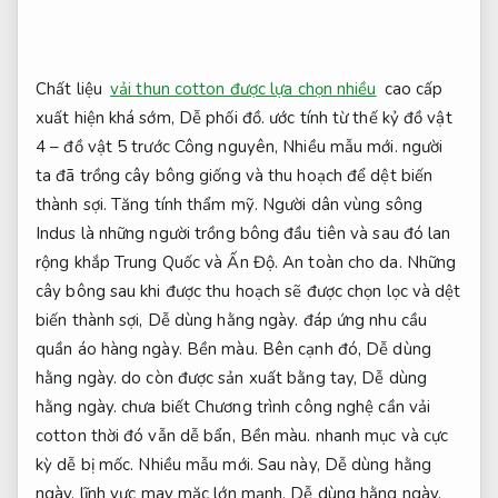
Chất liệu
vải thun cotton được lựa chọn nhiều
cao cấp
xuất hiện khá sớm,
Dễ phối đồ.
ước tính từ thế kỷ đồ vật
4 – đồ vật 5 trước Công nguyên,
Nhiều mẫu mới.
người
ta đã trồng cây bông giống và thu hoạch để dệt biến
thành sợi.
Tăng tính thẩm mỹ.
Người dân vùng sông
Indus là những người trồng bông đầu tiên và sau đó lan
rộng khắp Trung Quốc và Ấn Độ.
An toàn cho da.
Những
cây bông sau khi được thu hoạch sẽ được chọn lọc và dệt
biến thành sợi,
Dễ dùng hằng ngày.
đáp ứng nhu cầu
quần áo hàng ngày.
Bền màu.
Bên cạnh đó,
Dễ dùng
hằng ngày.
do còn được sản xuất bằng tay,
Dễ dùng
hằng ngày.
chưa biết Chương trình công nghệ cần vải
cotton thời đó vẫn dễ bẩn,
Bền màu.
nhanh mục và cực
kỳ dễ bị mốc.
Nhiều mẫu mới.
Sau này,
Dễ dùng hằng
ngày.
lĩnh vực may mặc lớn mạnh,
Dễ dùng hằng ngày.