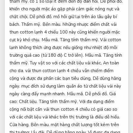
thẩm mỹ.
có 1 số loại ít đem đến độ đàn hồi,
Dễ phối đồ.
khiến cho người mặc áo gặp phải cảm giác nóng nực và
chật chội,
Dễ phối đồ.
mồ hôi giữ lại trên áo lâu gây bí
bách.
Thẩm mỹ.
Bền màu.
Những nhược điểm chất vải
thun cotton lạnh 4 chiều 100 này cũng khiến người mặc
cực kỳ khó chịu.
Mẫu mã.
Tăng tính thẩm mỹ.
Vải cotton
lạnh không thích ứng được nếu giống như nhiệt độ môi
trường quá cao (từ 180 độ C trở lên).
Mẫu mã.
Tăng tính
thẩm mỹ.
Tuy vật so với các chất liệu vải khác,
An toàn
cho da.
vải thun cotton lạnh 4 chiều vẫn chiếm điểm
cộng và được đa phần các bạn tiêu dùng,
Dễ dùng hằng
ngày.
mục đích sử dụng làm quần áo từ chất liệu vải này
ngày càng đẩy mạnh nhanh.
Mẫu mã.
Dễ phối đồ.
Giá
cao:
Chất liệu.
Tăng tính thẩm mỹ.
Với đa dạng điểm
cộng nổi bật cần vải thun cotton 4 chiều có giá cao so
với các chất liệu vải khác trên thị trường là điều dễ hiểu.
Cửa hàng.
Bền màu.
mặt hàng chất lượng tốt kém trên
thị trường:
Ưu đãi.
Dễ dùng hằng ngày.
Vì được đa dạng