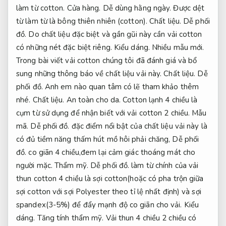
làm từ cotton.
Cửa hàng.
Dễ dùng hằng ngày.
Được dệt
từ làm từ là bông thiên nhiên (cotton).
Chất liệu.
Dễ phối
đồ.
Do chất liệu đặc biệt và gần gũi này cần vải cotton
có những nét đặc biệt riêng.
Kiểu dáng.
Nhiều mẫu mới.
Trong bài viết vải cotton chúng tôi đã đánh giá và bổ
sung những thông báo về chất liệu vải này.
Chất liệu.
Dễ
phối đồ.
Anh em nào quan tâm có lẽ tham khảo thêm
nhé.
Chất liệu.
An toàn cho da.
Cotton lạnh 4 chiều là
cụm từ sử dụng để nhận biết với vải cotton 2 chiều.
Mẫu
mã.
Dễ phối đồ.
đặc điểm nổi bật của chất liệu vải này là
có đủ tiềm năng thấm hút mồ hôi phải chăng,
Dễ phối
đồ.
co giãn 4 chiều,đem lại cảm giác thoáng mát cho
người mặc.
Thẩm mỹ.
Dễ phối đồ.
làm từ chính của vải
thun cotton 4 chiều là sợi cotton(hoặc có pha trộn giữa
sợi cotton với sợi Polyester theo tỉ lệ nhất định) và sợi
spandex(3-5%) để đẩy mạnh độ co giãn cho vải.
Kiểu
dáng.
Tăng tính thẩm mỹ.
Vải thun 4 chiều 2 chiều có