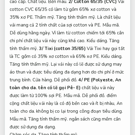
cao cấp.
Chất liệu.
Bền màu.
2/ Cotton 65/35 (CVC)
Vải
cotton CVC 65/35 có làm từ gồm 65% xơ cotton và
35% xơ PE.
Thẩm mỹ.
Tăng tính thẩm mỹ.
Là chất liệu
vải mang cả 2 tính chất của sợi cotton và PE.
Mẫu mã.
Dễ dùng hằng ngày.
Vì làm từ cotton chiếm tới 65% cần
chi phí chất liệu vải này cũng khá cao.
Kiểu dáng.
Tăng
tính thẩm mỹ.
3/ Tixi (cotton 35/65)
Vải Tixi hay gọi tắt
là TC gồm có 35% xơ cotton và 65% xơ PE.
Kiểu dáng.
Tăng tính thẩm mỹ.
Lại vải này có lẽ được sử dụng may
áo thun và được tiêu dùng đa dạng hơn do chi phí ở mức
trung bình.
Cửa hàng.
Dễ phối đồ.
4/ PE (Polyeste,
An
toàn cho da.
tên có lẽ gọi Pê- E)
chất liệu vải này
được làm từ 100% sợi PE.
Mẫu mã.
Dễ phối đồ.
điểm
cộng chất liệu vải này là có độ bền cao và ít bị nhàu,
An
toàn cho da.
không bị co lại trong công đoạn tiêu dùng.
Mẫu mã.
Tăng tính thẩm mỹ.
ngân sách cũng mềm cần
được sử dụng đa dạng.
Chăm sóc da.
Tăng tính thẩm mỹ.