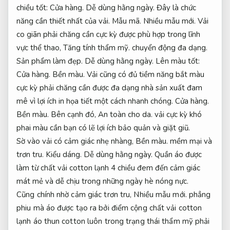
chiều tốt:
Cửa hàng.
Dễ dùng hằng ngày.
Đây là chức
năng cần thiết nhất của vải.
Mẫu mã.
Nhiều mẫu mới.
Vải
co giãn phải chăng cần cực kỳ được phù hợp trong lĩnh
vực thể thao,
Tăng tính thẩm mỹ.
chuyển động đa dạng.
Sản phẩm làm đẹp.
Dễ dùng hằng ngày.
Lên màu tốt:
Cửa hàng.
Bền màu.
Vải cũng có đủ tiềm năng bắt màu
cực kỳ phải chăng cần được đa dạng nhà sản xuất đam
mê vì lợi ích in họa tiết một cách nhanh chóng.
Cửa hàng.
Bền màu.
Bên cạnh đó,
An toàn cho da.
vải cực kỳ khó
phai màu cần bạn có lẽ lợi ích bảo quản và giặt giũ.
Sờ vào vải có cảm giác nhẹ nhàng,
Bền màu.
mềm mại và
trơn tru.
Kiểu dáng.
Dễ dùng hằng ngày.
Quần áo được
làm từ chất vải cotton lạnh 4 chiều đem đến cảm giác
mát mẻ và dễ chịu trong những ngày hè nóng nực.
Cũng chính nhờ cảm giác trơn tru,
Nhiều mẫu mới.
phẳng
phiu mà áo được tạo ra bởi điểm cộng chất vải cotton
lạnh áo thun cotton luôn trong trạng thái thẩm mỹ phải