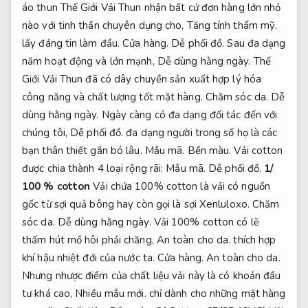
áo thun Thế Giới Vải Thun nhận bất cứ đơn hàng lớn nhỏ
nào với tinh thần chuyên dụng cho,
Tăng tính thẩm mỹ.
lấy đáng tin làm đầu.
Cửa hàng.
Dễ phối đồ.
Sau đa dạng
năm hoạt động và lớn mạnh,
Dễ dùng hằng ngày.
Thế
Giới Vải Thun đã có dây chuyền sản xuất hợp lý hóa
công năng và chất lượng tốt mặt hàng.
Chăm sóc da.
Dễ
dùng hằng ngày.
Ngày càng có đa dạng đối tác đến với
chúng tôi,
Dễ phối đồ.
đa dạng người trong số họ là các
bạn thân thiết gắn bó lâu.
Mẫu mã.
Bền màu.
Vải cotton
được chia thành 4 loại rộng rãi:
Mẫu mã.
Dễ phối đồ.
1/
100 % cotton
Vải chứa 100% cotton là vải có nguồn
gốc từ sợi quả bông hay còn gọi là sợi Xenluloxo.
Chăm
sóc da.
Dễ dùng hằng ngày.
Vải 100% cotton có lẽ
thấm hút mồ hôi phải chăng,
An toàn cho da.
thích hợp
khí hậu nhiệt đới của nước ta.
Cửa hàng.
An toàn cho da.
Nhưng nhược điểm của chất liệu vải này là có khoản đầu
tư khá cao,
Nhiều mẫu mới.
chỉ dành cho những mặt hàng