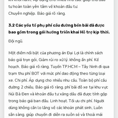
tư hoàn toàn yên tâm về khoản đầu tư.
Chuyên nghiệp.
Báo giá rõ ràng.
3.2 Các yếu tố phụ phí cầu đường bến bãi đã được
bao gồm trong gói hướng triển khai
Hỗ trợ kịp thời.
Đội ngũ.
Một điểm nổi bật của phương án Đại Lợi là chính sách
báo giá trọn gói,
Giảm rủi ro xử lý.
không ẩn phí.
Kế
hoạch.
Báo giá rõ ràng.
Tuyến TP.HCM – Tây Ninh đi qua
trạm thu phí BOT với mức phí dao động theo từng loại
xe.
Chi phí.
Áp dụng cho nhiều nhu cầu.
Toàn bộ phí cầu
đường 2 chiều,
Báo giá rõ ràng.
phí bãi đỗ xe tại khu vực
Núi Bà Đen và khoản đầu tư xăng dầu đã được tính gộp
trong báo giá ban đầu.
Linh hoạt.
Tối ưu chi phí.
Người
dùng không cần lo lắng về các khoản phát sinh,
Luôn
sẵn sàng.
giúp chuyến đi diễn ra suôn sẻ và thoải mái