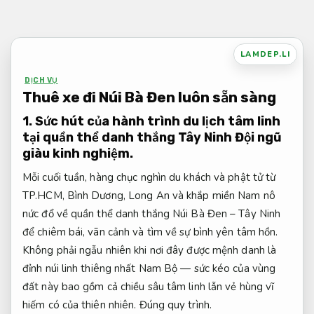
Bỏ
qua
nội
LAMDEP.LI
dung
DỊCH VỤ
Thuê xe đi Núi Bà Đen luôn sẵn sàng
1. Sức hút của hành trình du lịch tâm linh
tại quần thể danh thắng Tây Ninh
Đội ngũ
giàu kinh nghiệm.
Mỗi cuối tuần, hàng chục nghìn du khách và phật tử từ
TP.HCM, Bình Dương, Long An và khắp miền Nam nô
nức đổ về quần thể danh thắng Núi Bà Đen – Tây Ninh
để chiêm bái, vãn cảnh và tìm về sự bình yên tâm hồn.
Không phải ngẫu nhiên khi nơi đây được mệnh danh là
đỉnh núi linh thiêng nhất Nam Bộ — sức kéo của vùng
đất này bao gồm cả chiều sâu tâm linh lẫn vẻ hùng vĩ
hiếm có của thiên nhiên.
Đúng quy trình.