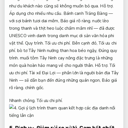
như du khách nào cũng sẽ không muốn bỏ qua.
Hỗ trợ.
Áp dụng cho nhiều nhu cầu.
Bánh canh Trảng Bàng —
với sợi bánh tươi dai mềm,
Báo giá rõ ràng.
nước lèo
trong thanh và thịt heo luộc chấm mắm nhĩ — đã được
UNESCO vinh danh trong danh mục di sản văn hóa phi
vật thể.
Quy trình.
Tối ưu chi phí.
Bên cạnh đó,
Tối ưu chi
phí.
bò tơ Tây Ninh nướng than hoa béo ngậy,
Đúng quy
trình.
muối tôm Tây Ninh cay nồng đặc trưng là những
món quà hoàn hảo mang về cho người thân.
Hỗ trợ.
Tối
ưu chi phí.
Tài xế Đại Lợi — phần lớn là người bản địa Tây
Ninh — sẽ dẫn bạn đến đúng những quán ngon,
Báo giá
rõ ràng.
chính gốc.
Nhanh chóng.
Tối ưu chi phí.
5.
Dịch vụ.
Giảm rủi ro xử lý.
Cam kết chất