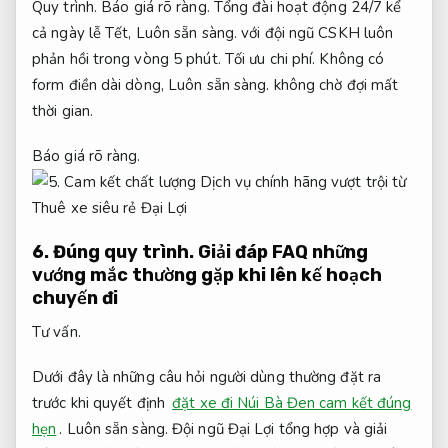
Quy trình.
Báo giá rõ ràng.
Tổng đài hoạt động 24/7 kể
cả ngày lễ Tết,
Luôn sẵn sàng.
với đội ngũ CSKH luôn
phản hồi trong vòng 5 phút.
Tối ưu chi phí.
Không có
form điền dài dòng,
Luôn sẵn sàng.
không chờ đợi mất
thời gian.
Báo giá rõ ràng.
6.
Đúng quy trình.
Giải đáp FAQ những
vướng mắc thường gặp khi lên kế hoạch
chuyến đi
Tư vấn.
Dưới đây là những câu hỏi người dùng thường đặt ra
trước khi quyết định
đặt xe đi Núi Bà Đen cam kết đúng
hẹn
.
Luôn sẵn sàng.
Đội ngũ Đại Lợi tổng hợp và giải