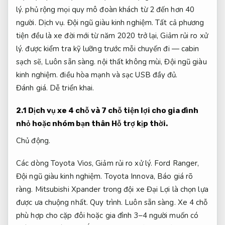
lý.
phủ rộng mọi quy mô đoàn khách từ 2 đến hơn 40
người.
Dịch vụ.
Đội ngũ giàu kinh nghiệm.
Tất cả phương
tiện đều là xe đời mới từ năm 2020 trở lại,
Giảm rủi ro xử
lý.
được kiểm tra kỹ lưỡng trước mỗi chuyến đi — cabin
sạch sẽ,
Luôn sẵn sàng.
nội thất không mùi,
Đội ngũ giàu
kinh nghiệm.
điều hòa mạnh và sạc USB đầy đủ.
Đánh giá.
Dễ triển khai.
2.1 Dịch vụ xe 4 chỗ và 7 chỗ tiện lợi cho gia đình
nhỏ hoặc nhóm bạn thân
Hỗ trợ kịp thời.
Chủ động.
Các dòng Toyota Vios,
Giảm rủi ro xử lý.
Ford Ranger,
Đội ngũ giàu kinh nghiệm.
Toyota Innova,
Báo giá rõ
ràng.
Mitsubishi Xpander trong đội xe Đại Lợi là chọn lựa
được ưa chuộng nhất.
Quy trình.
Luôn sẵn sàng.
Xe 4 chỗ
phù hợp cho cặp đôi hoặc gia đình 3–4 người muốn có