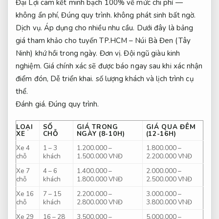
Đại Lợi cam kết minh bạch 100% về mức chi phí —
không ẩn phí,
Đúng quy trình.
không phát sinh bất ngờ.
Dịch vụ.
Áp dụng cho nhiều nhu cầu.
Dưới đây là bảng
giá tham khảo cho tuyến TP.HCM – Núi Bà Đen (Tây
Ninh) khứ hồi trong ngày.
Đơn vị.
Đội ngũ giàu kinh
nghiệm.
Giá chính xác sẽ được báo ngay sau khi xác nhận
điểm đón,
Dễ triển khai.
số lượng khách và lịch trình cụ
thể.
Đánh giá.
Đúng quy trình.
LOẠI
SỐ
GIÁ TRONG
GIÁ QUA ĐÊM
XE
CHỖ
NGÀY (8-10H)
(12-16H)
Xe 4
1 – 3
1.200.000 –
1.800.000 –
chỗ
khách
1.500.000 VNĐ
2.200.000 VNĐ
Xe 7
4 – 6
1.400.000 –
2.000.000 –
chỗ
khách
1.800.000 VNĐ
2.500.000 VNĐ
Xe 16
7 – 15
2.200.000 –
3.000.000 –
chỗ
khách
2.800.000 VNĐ
3.800.000 VNĐ
Xe 29
16 – 28
3.500.000 –
5.000.000 –