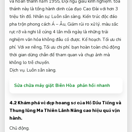
và hoàn thành năm 1955,
Đội ngũ giàu kinh nghiệm.
tòa
thánh này là tổng hành dinh của đạo Cao Đài với hơn 3
triệu tín đồ.
Nhân sự.
Luôn sẵn sàng.
Kiến trúc độc đáo
pha trộn phong cách Á – Âu,
Giảm rủi ro xử lý.
màu sắc
rực rỡ và nghi lễ cúng 4 lần mỗi ngày là những trải
nghiệm văn hóa không đâu có được.
Kế hoạch.
Tối ưu chi
phí.
Với xe riêng,
Tối ưu chi phí.
bạn hoàn toàn chủ động
thời gian dừng chân để tham quan và chụp ảnh mà
không lo trễ chuyến.
Dịch vụ.
Luôn sẵn sàng.
Sửa chữa máy giặt Biên Hòa phản hồi nhanh
4.2 Khám phá vẻ đẹp hoang sơ của Hồ Dầu Tiếng và
Thung lũng Ma Thiên Lãnh
Nâng cao hiệu quả vận
hành.
Chủ động.