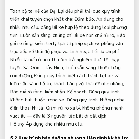
Toàn bộ tài xế của Đại Lợi đều phải trải qua quy trình
triển khai tuyển chọn khắt khe:
Đảm bảo.
Áp dụng cho
nhiều nhu cầu.
bằng lái xe hợp lệ theo đúng loại phương
tiện,
Luôn sẵn sàng.
chứng chỉ lái xe hạn chế rủi ro,
Báo
giá rõ ràng.
kiểm tra lý lịch tư pháp sạch và phỏng vấn
trực tiếp về thái độ phục vụ.
Linh hoạt.
Tối ưu chi phí.
Nhiều tài xế có hơn 10 năm trải nghiệm thực tế chạy
tuyến Sài Gòn – Tây Ninh,
Luôn sẵn sàng.
thuộc từng
con đường,
Đúng quy trình.
biết cách tránh kẹt xe và
luôn sẵn sàng hỗ trợ khách hàng với thái độ nhẹ nhàng,
Báo giá rõ ràng.
kiên nhẫn.
Kế hoạch.
Đúng quy trình.
Không hút thuốc trong xe,
Đúng quy trình.
không nghe
điện thoại khi lái,
Giảm rủi ro xử lý.
không phóng nhanh
vượt ẩu — đây là 3 nguyên tắc bất di bất dịch.
Hỗ trợ.
Áp dụng cho nhiều nhu cầu.
5.2 Quy trình bảo dưỡng phương tiện định kỳ hỗ trợ