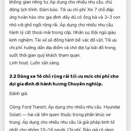
không gian riêng tư,
Áp dụng cho nhiều nhu cầu.
chủ
động lịch trình.
Đảm bảo.
Tối ưu chi phí.
Xe 7 chỗ đáp
ứng hoàn hảo cho gia đình đầy đủ có ông bà và 2–3 con
nhỏ với ghế ngồi rộng rãi,
Áp dụng cho nhiều nhu cầu.
hành lý cất thoải mái trong cốp.
Nhân sự.
Đội ngũ giàu
kinh nghiệm.
Tài xế sẽ đồng hành bê vác đồ vật,
Tối ưu
chi phí.
hướng dẫn địa điểm và chờ đợi tại bãi đỗ trong
suốt thời gian quý khách tham quan.
Linh hoạt.
Luôn sẵn sàng.
2.2 Dòng xe 16 chỗ rộng rãi tối ưu mức chi phí cho
đại gia đình đi hành hương
Chuyên nghiệp.
Đánh giá.
Dòng Ford Transit,
Áp dụng cho nhiều nhu cầu.
Hyundai
Solati — hai cái tên quen thuộc trong phân khúc xe
trung,
Áp dụng cho nhiều nhu cầu.
là giải pháp kinh tế
nhất cho nhóm 10–16 người.
Chi phí.
Báo giá rõ ràng.