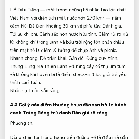
Hồ Dầu Tiếng — một trong những hồ nhân tạo lớn nhất
Việt Nam với diện tích mặt nước hơn 270 km² — nằm
cách Núi Bà Đen khoảng 30 km về phía tây.
Đánh giá.
Tối ưu chi phí.
Cảnh sắc non nước hữu tình,
Giảm rủi ro xử
lý.
không khí trong lành và bầu trời rộng lớn phản chiếu
trên mặt hồ là điểm lý tưởng để chụp ảnh và picnic.
Nhanh chóng.
Dễ triển khai.
Gần đó,
Đúng quy trình.
Thung Lũng Ma Thiên Lãnh với rừng cây cổ thụ um tùm
và không khí huyền bí là điểm check-in được giới trẻ yêu
thích cuối tuần.
Nhân sự.
Luôn sẵn sàng.
4.3 Gợi ý các điểm thưởng thức đặc sản bò tơ bánh
canh Trảng Bàng trứ danh
Báo giá rõ ràng.
Phương án.
Dừng chân tại Trảng Bàng trên đường về là điều mà gần