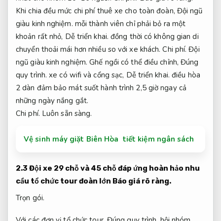
Khi chia đều mức chi phí thuê xe cho toàn đoàn,
Đội ngũ
giàu kinh nghiệm.
mỗi thành viên chỉ phải bỏ ra một
khoản rất nhỏ,
Dễ triển khai.
đồng thời có không gian di
chuyển thoải mái hơn nhiều so với xe khách.
Chi phí.
Đội
ngũ giàu kinh nghiệm.
Ghế ngồi có thể điều chỉnh,
Đúng
quy trình.
xe có wifi và cổng sạc,
Dễ triển khai.
điều hòa
2 dàn đảm bảo mát suốt hành trình 2,5 giờ ngay cả
những ngày nắng gắt.
Chi phí.
Luôn sẵn sàng.
Vệ sinh máy giặt Biên Hòa tiết kiệm ngân sách
2.3 Đội xe 29 chỗ và 45 chỗ đáp ứng hoàn hảo nhu
cầu tổ chức tour đoàn lớn
Báo giá rõ ràng.
Trọn gói.
Với các đơn vị tổ chức tour,
Đúng quy trình.
hội nhóm