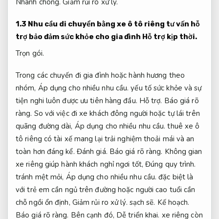
Nhanh chóng.
Giảm rủi ro xử lý.
1.3 Nhu cầu di chuyển bằng xe ô tô riêng tư vấn hỗ
trợ bảo đảm sức khỏe cho gia đình
Hỗ trợ kịp thời.
Trọn gói.
Trong các chuyến đi gia đình hoặc hành hương theo
nhóm,
Áp dụng cho nhiều nhu cầu.
yếu tố sức khỏe và sự
tiện nghi luôn được ưu tiên hàng đầu.
Hỗ trợ.
Báo giá rõ
ràng.
So với việc đi xe khách đông người hoặc tự lái trên
quãng đường dài,
Áp dụng cho nhiều nhu cầu.
thuê xe ô
tô riêng có tài xế mang lại trải nghiệm thoải mái và an
toàn hơn đáng kể.
Đánh giá.
Báo giá rõ ràng.
Không gian
xe riêng giúp hành khách nghỉ ngơi tốt,
Đúng quy trình.
tránh mệt mỏi,
Áp dụng cho nhiều nhu cầu.
đặc biệt là
với trẻ em cần ngủ trên đường hoặc người cao tuổi cần
chỗ ngồi ổn định,
Giảm rủi ro xử lý.
sạch sẽ.
Kế hoạch.
Báo giá rõ ràng.
Bên cạnh đó,
Dễ triển khai.
xe riêng còn