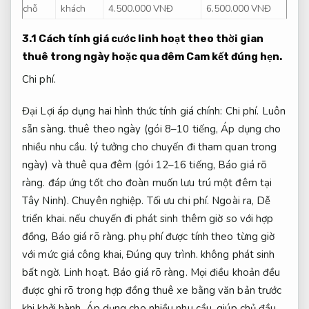
chỗ
khách
4.500.000 VNĐ
6.500.000 VNĐ
3.1 Cách tính giá cước linh hoạt theo thời gian
thuê trong ngày hoặc qua đêm
Cam kết đúng hẹn.
Chi phí.
Đại Lợi áp dụng hai hình thức tính giá chính:
Chi phí.
Luôn
sẵn sàng.
thuê theo ngày (gói 8–10 tiếng,
Áp dụng cho
nhiều nhu cầu.
lý tưởng cho chuyến đi tham quan trong
ngày) và thuê qua đêm (gói 12–16 tiếng,
Báo giá rõ
ràng.
đáp ứng tốt cho đoàn muốn lưu trú một đêm tại
Tây Ninh).
Chuyên nghiệp.
Tối ưu chi phí.
Ngoài ra,
Dễ
triển khai.
nếu chuyến đi phát sinh thêm giờ so với hợp
đồng,
Báo giá rõ ràng.
phụ phí được tính theo từng giờ
với mức giá công khai,
Đúng quy trình.
không phát sinh
bất ngờ.
Linh hoạt.
Báo giá rõ ràng.
Mọi điều khoản đều
được ghi rõ trong hợp đồng thuê xe bằng văn bản trước
khi khởi hành,
Áp dụng cho nhiều nhu cầu.
giúp chủ đầu