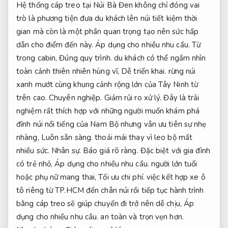
Hệ thống cáp treo tại Núi Bà Đen không chỉ đóng vai
trò là phương tiện đưa du khách lên núi tiết kiệm thời
gian mà còn là một phần quan trọng tạo nên sức hấp
dẫn cho điểm đến này.
Áp dụng cho nhiều nhu cầu.
Từ
trong cabin,
Đúng quy trình.
du khách có thể ngắm nhìn
toàn cảnh thiên nhiên hùng vĩ,
Dễ triển khai.
rừng núi
xanh mướt cùng khung cảnh rộng lớn của Tây Ninh từ
trên cao.
Chuyên nghiệp.
Giảm rủi ro xử lý.
Đây là trải
nghiệm rất thích hợp với những người muốn khám phá
đỉnh núi nổi tiếng của Nam Bộ nhưng vẫn ưu tiên sự nhẹ
nhàng,
Luôn sẵn sàng.
thoải mái thay vì leo bộ mất
nhiều sức.
Nhân sự.
Báo giá rõ ràng.
Đặc biệt với gia đình
có trẻ nhỏ,
Áp dụng cho nhiều nhu cầu.
người lớn tuổi
hoặc phụ nữ mang thai,
Tối ưu chi phí.
việc kết hợp xe ô
tô riêng từ TP.HCM đến chân núi rồi tiếp tục hành trình
bằng cáp treo sẽ giúp chuyến đi trở nên dễ chịu,
Áp
dụng cho nhiều nhu cầu.
an toàn và trọn vẹn hơn.