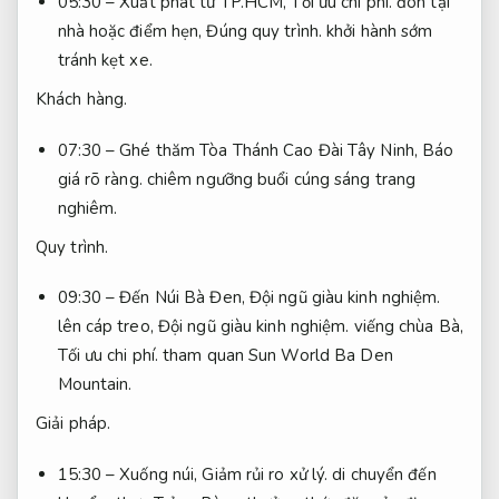
05:30 – Xuất phát từ TP.HCM,
Tối ưu chi phí.
đón tại
nhà hoặc điểm hẹn,
Đúng quy trình.
khởi hành sớm
tránh kẹt xe.
Khách hàng.
07:30 – Ghé thăm Tòa Thánh Cao Đài Tây Ninh,
Báo
giá rõ ràng.
chiêm ngưỡng buổi cúng sáng trang
nghiêm.
Quy trình.
09:30 – Đến Núi Bà Đen,
Đội ngũ giàu kinh nghiệm.
lên cáp treo,
Đội ngũ giàu kinh nghiệm.
viếng chùa Bà,
Tối ưu chi phí.
tham quan Sun World Ba Den
Mountain.
Giải pháp.
15:30 – Xuống núi,
Giảm rủi ro xử lý.
di chuyển đến