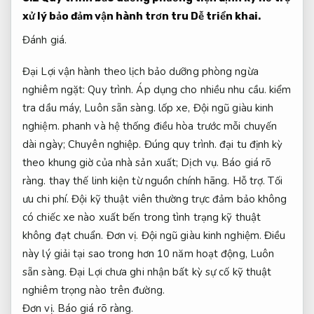
xử lý bảo đảm vận hành trơn tru
Dễ triển khai.
Đánh giá.
Đại Lợi vận hành theo lịch bảo dưỡng phòng ngừa
nghiêm ngặt:
Quy trình.
Áp dụng cho nhiều nhu cầu.
kiểm
tra dầu máy,
Luôn sẵn sàng.
lốp xe,
Đội ngũ giàu kinh
nghiệm.
phanh và hệ thống điều hòa trước mỗi chuyến
dài ngày;
Chuyên nghiệp.
Đúng quy trình.
đại tu định kỳ
theo khung giờ của nhà sản xuất;
Dịch vụ.
Báo giá rõ
ràng.
thay thế linh kiện từ nguồn chính hãng.
Hỗ trợ.
Tối
ưu chi phí.
Đội kỹ thuật viên thường trực đảm bảo không
có chiếc xe nào xuất bến trong tình trạng kỹ thuật
không đạt chuẩn.
Đơn vị.
Đội ngũ giàu kinh nghiệm.
Điều
này lý giải tại sao trong hơn 10 năm hoạt động,
Luôn
sẵn sàng.
Đại Lợi chưa ghi nhận bất kỳ sự cố kỹ thuật
nghiêm trọng nào trên đường.
Đơn vị.
Báo giá rõ ràng.