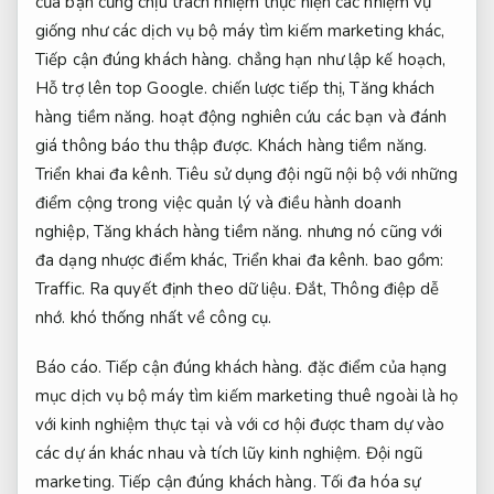
của bạn cũng chịu trách nhiệm thực hiện các nhiệm vụ
giống như các dịch vụ bộ máy tìm kiếm marketing khác,
Tiếp cận đúng khách hàng.
chẳng hạn như lập kế hoạch,
Hỗ trợ lên top Google.
chiến lược tiếp thị,
Tăng khách
hàng tiềm năng.
hoạt động nghiên cứu các bạn và đánh
giá thông báo thu thập được.
Khách hàng tiềm năng.
Triển khai đa kênh.
Tiêu sử dụng đội ngũ nội bộ với những
điểm cộng trong việc quản lý và điều hành doanh
nghiệp,
Tăng khách hàng tiềm năng.
nhưng nó cũng với
đa dạng nhược điểm khác,
Triển khai đa kênh.
bao gồm:
Traffic.
Ra quyết định theo dữ liệu.
Đắt,
Thông điệp dễ
nhớ.
khó thống nhất về công cụ.
Báo cáo.
Tiếp cận đúng khách hàng.
đặc điểm của hạng
mục dịch vụ bộ máy tìm kiếm marketing thuê ngoài là họ
với kinh nghiệm thực tại và với cơ hội được tham dự vào
các dự án khác nhau và tích lũy kinh nghiệm.
Đội ngũ
marketing.
Tiếp cận đúng khách hàng.
Tối đa hóa sự