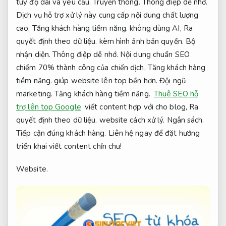
tùy độ dài và yêu cầu.
Truyền thông.
Thông điệp dễ nhớ.
Dịch vụ hỗ trợ xử lý này cung cấp nội dung chất lượng
cao,
Tăng khách hàng tiềm năng.
không dùng AI,
Ra
quyết định theo dữ liệu.
kèm hình ảnh bản quyền.
Bộ
nhận diện.
Thông điệp dễ nhớ.
Nội dung chuẩn SEO
chiếm 70% thành công của chiến dịch,
Tăng khách hàng
tiềm năng.
giúp website lên top bền hơn.
Đội ngũ
marketing.
Tăng khách hàng tiềm năng.
Thuê SEO hỗ
trợ lên top Google
viết content hợp với cho blog,
Ra
quyết định theo dữ liệu.
website cách xử lý.
Ngân sách.
Tiếp cận đúng khách hàng.
Liên hệ ngay để đặt hướng
triển khai viết content chỉn chu!
Website.