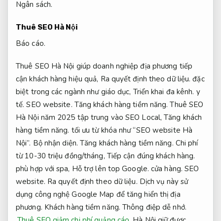
Ngân sách.
Thuê SEO Hà Nội
Báo cáo.
Thuê SEO Hà Nội giúp doanh nghiệp địa phương tiếp
cận khách hàng hiệu quả,
Ra quyết định theo dữ liệu.
đặc
biệt trong các ngành như giáo dục,
Triển khai đa kênh.
y
tế.
SEO website.
Tăng khách hàng tiềm năng.
Thuê SEO
Hà Nội năm 2025 tập trung vào SEO Local,
Tăng khách
hàng tiềm năng.
tối ưu từ khóa như “SEO website Hà
Nội”.
Bộ nhận diện.
Tăng khách hàng tiềm năng.
Chi phí
từ 10-30 triệu đồng/tháng,
Tiếp cận đúng khách hàng.
phù hợp với spa,
Hỗ trợ lên top Google.
cửa hàng.
SEO
website.
Ra quyết định theo dữ liệu.
Dịch vụ này sử
dụng công nghệ Google Map để tăng hiển thị địa
phương.
Khách hàng tiềm năng.
Thông điệp dễ nhớ.
Thuê SEO giảm chi phí quảng cáo
Hà Nội giữ được