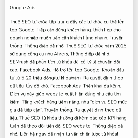
Google Ads.
Thuê SEO từ khóa tập trung đẩy các từ khóa cụ thể lên
top Google,
Tiếp cận đúng khách hàng.
thích hợp cho
doanh nghiệp muốn tiếp cận khách hàng nhanh.
Truyền
thông.
Thông điệp dễ nhớ.
Thuê SEO từ khóa năm 2025
sử dụng công cụ như Ahrefs,
Thông điệp dễ nhớ.
SEMrush để phân tích từ khóa dài có tỷ lệ chuyển đổi
cao.
Facebook Ads.
Hỗ trợ lên top Google.
Khoản đầu
tư từ 5-20 triệu đồng/từ khóa/năm,
Ra quyết định theo
dữ liệu.
tùy độ khó.
Facebook Ads.
Triển khai đa kênh.
Dịch vụ này giúp website xuất hiện đúng nhu cầu tìm
kiếm,
Tăng khách hàng tiềm năng.
như “dịch vụ SEO mức
giá dễ tiếp cận”.
Truyền thông.
Ra quyết định theo dữ
liệu.
Thuê SEO từ khóa thường đi kèm báo cáo KPI hàng
tuần để theo dõi tiến độ.
SEO website.
Thông điệp dễ
nhớ.
Liên hệ ngay để nhận tư vấn chiến lược từ khóa!