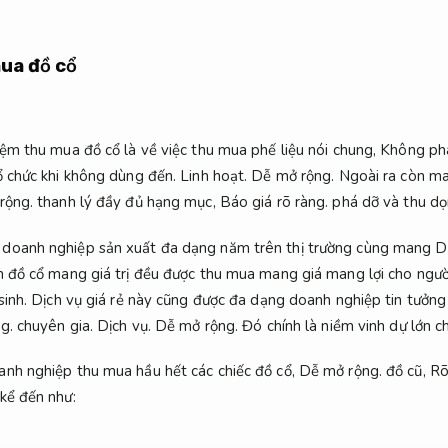
mua đồ cổ
iệm thu mua đồ cổ là về việc thu mua phế liệu nói chung,
Không phá
ổ chức khi không dùng đến.
Linh hoạt.
Dễ mở rộng.
Ngoài ra còn ma
rộng.
thanh lý đầy đủ hạng mục,
Báo giá rõ ràng.
phá dỡ và thu dọ
doanh nghiệp sản xuất đa dạng năm trên thị trường cùng mang D
đồ cổ mang giá trị đều được thu mua mang giá mang lợi cho ngườ
inh.
Dịch vụ giá rẻ này cũng được đa dạng doanh nghiệp tin tưởng
g.
chuyên gia.
Dịch vụ.
Dễ mở rộng.
Đó chính là niềm vinh dự lớn c
nh nghiệp thu mua hầu hết các chiếc đồ cổ,
Dễ mở rộng.
đồ cũ,
Rõ
kể đến như: