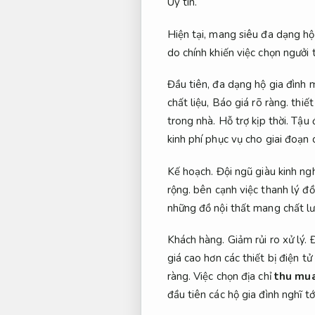
Uy tín.
Hiện tại, mang siêu đa dạng hộ
do chính khiến việc chọn ngưởi
Đầu tiên, đa dạng hộ gia đình
chất liệu,
Báo giá rõ ràng.
thiết
trong nhà.
Hỗ trợ kịp thời.
Tậu đ
kinh phí phục vụ cho giai đoạn
Kế hoạch.
Đội ngũ giàu kinh ng
rộng.
bên cạnh việc thanh lý đ
những đồ nội thất mang chất l
Khách hàng.
Giảm rủi ro xử lý.
Đ
giá cao hơn các thiết bị điện tử
ràng.
Việc chọn địa chỉ
thu mua
đầu tiên các hộ gia đình nghĩ t