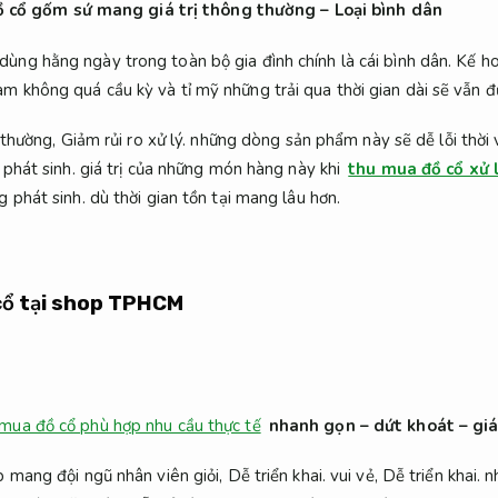
ồ cổ gốm sứ mang giá trị thông thường – Loại bình dân
ng hằng ngày trong toàn bộ gia đình chính là cái bình dân.
Kế ho
 không quá cầu kỳ và tỉ mỹ những trải qua thời gian dài sẽ vẫn đ
thường,
Giảm rủi ro xử lý.
những dòng sản phẩm này sẽ dễ lỗi thời v
phát sinh.
giá trị của những món hàng này khi
thu mua đồ cổ xử 
 phát sinh.
dù thời gian tồn tại mang lâu hơn.
cổ tại shop TPHCM
 mua đồ cổ phù hợp nhu cầu thực tế
nhanh gọn – dứt khoát – giá
 mang đội ngũ nhân viên giỏi,
Dễ triển khai.
vui vẻ,
Dễ triển khai.
nh