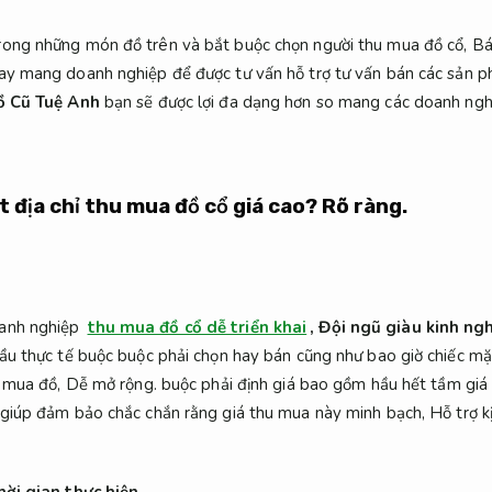
trong những món đồ trên và bắt buộc
chọn người thu mua đồ cổ
,
Bá
y mang doanh nghiệp để được tư vấn hỗ trợ tư vấn bán các sản 
ồ Cũ Tuệ Anh
bạn sẽ được lợi đa dạng hơn so mang các doanh ngh
 địa chỉ thu mua đồ cổ giá cao?
Rõ ràng.
oanh nghiệp
thu mua đồ cổ dễ triển khai
,
Đội ngũ giàu kinh ng
cầu thực tế buộc buộc phải chọn hay bán cũng như bao giờ chiếc m
u mua đồ,
Dễ mở rộng.
buộc phải định giá bao gồm hầu hết tầm giá
giúp đảm bảo chắc chắn rằng giá thu mua này minh bạch,
Hỗ trợ kị
hời gian thực hiện