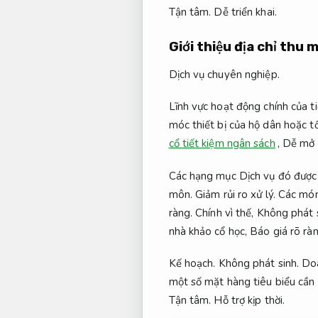
Tận tâm.
Dễ triển khai.
Giới thiệu địa chỉ thu 
Dịch vụ chuyên nghiệp.
Lĩnh vực hoạt động chính của t
móc thiết bị của hộ dân hoặc t
cổ tiết kiệm ngân sách
,
Dễ mở 
Các hạng mục Dịch vụ đó được 
môn.
Giảm rủi ro xử lý.
Các món 
ràng.
Chính vì thế,
Không phát s
nhà khảo cổ học,
Báo giá rõ ràn
Kế hoạch.
Không phát sinh.
Doa
một số mặt hàng tiêu biểu cần 
Tận tâm.
Hỗ trợ kịp thời.