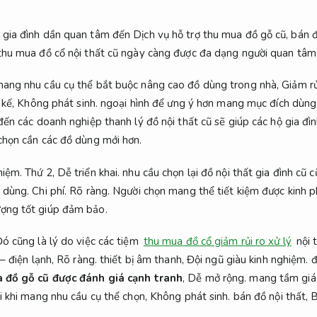
 gia đình dần quan tâm đến Dịch vụ hỗ trợ thu mua đồ gỗ cũ, bán đ
 thu mua đồ cổ nội thất cũ ngày càng được đa dạng người quan tâm,
 mang nhu cầu cụ thể bắt buộc nâng cao đồ dùng trong nhà,
Giảm rủ
 kế,
Không phát sinh.
ngoại hình để ưng ý hơn mang mục đích dùng 
ến các doanh nghiệp thanh lý đồ nội thất cũ sẽ giúp các hộ gia đìn
 chọn cần các đồ dùng mới hơn.
hiệm.
Thứ 2,
Dễ triển khai.
nhu cầu chọn lại đồ nội thất gia đình cũ 
ồ dùng.
Chi phí.
Rõ ràng.
Người chọn mang thể tiết kiệm được kinh 
ượng tốt giúp đảm bảo.
ó cũng là lý do việc các tiệm
thu mua đồ cổ giảm rủi ro xử lý
nội 
 – điện lạnh,
Rõ ràng.
thiết bị âm thanh,
Đội ngũ giàu kinh nghiệm.
đ
 đồ gỗ cũ được đánh giá cạnh tranh
,
Dễ mở rộng.
mang tầm giá 
ới khi mang nhu cầu cụ thể chọn,
Không phát sinh.
bán đồ nội thất,
B