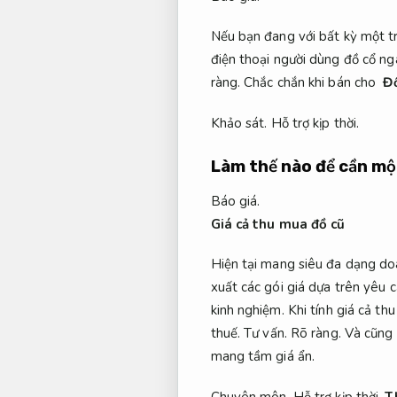
Nếu bạn đang với bất kỳ một 
điện thoại người dùng đồ cổ
nga
ràng.
Chắc chắn khi bán cho
Đ
Khảo sát.
Hỗ trợ kịp thời.
Làm thế nào để cần một
Báo giá.
Giá cả thu mua đồ cũ
Hiện tại mang siêu đa dạng d
xuất các gói giá dựa trên yêu 
kinh nghiệm.
Khi tính giá cả th
thuế.
Tư vấn.
Rõ ràng.
Và cũng 
mang tầm giá ẩn.
Chuyên môn.
Hỗ trợ kịp thời.
T