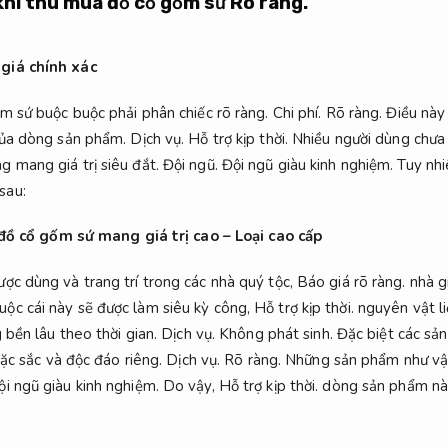
khi thu mua đồ cổ gốm sứ
Rõ ràng.
giá chính xác
ốm sứ buộc buộc phải phân chiếc rõ ràng.
Chi phí.
Rõ ràng.
Điều này 
 của dòng sản phẩm.
Dịch vụ.
Hỗ trợ kịp thời.
Nhiều người dùng chưa 
g mang giá trị siêu đắt.
Đội ngũ.
Đội ngũ giàu kinh nghiệm.
Tuy nhi
sau:
đồ cổ gốm sứ mang giá trị cao – Loại cao cấp
ợc dùng và trang trí trong các nhà quý tộc,
Báo giá rõ ràng.
nhà g
c cái này sẽ được làm siêu kỳ công,
Hỗ trợ kịp thời.
nguyên vật l
 bền lâu theo thời gian.
Dịch vụ.
Không phát sinh.
Đặc biệt các sản
ặc sắc và độc đáo riêng.
Dịch vụ.
Rõ ràng.
Những sản phẩm như vậy
ội ngũ giàu kinh nghiệm.
Do vậy,
Hỗ trợ kịp thời.
dòng sản phẩm này