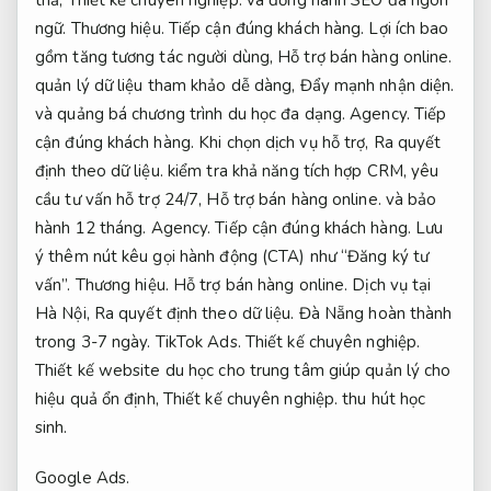
thả,
Thiết kế chuyên nghiệp.
và đồng hành SEO đa ngôn
ngữ.
Thương hiệu.
Tiếp cận đúng khách hàng.
Lợi ích bao
gồm tăng tương tác người dùng,
Hỗ trợ bán hàng online.
quản lý dữ liệu tham khảo dễ dàng,
Đẩy mạnh nhận diện.
và quảng bá chương trình du học đa dạng.
Agency.
Tiếp
cận đúng khách hàng.
Khi chọn dịch vụ hỗ trợ,
Ra quyết
định theo dữ liệu.
kiểm tra khả năng tích hợp CRM, yêu
cầu tư vấn hỗ trợ 24/7,
Hỗ trợ bán hàng online.
và bảo
hành 12 tháng.
Agency.
Tiếp cận đúng khách hàng.
Lưu
ý thêm nút kêu gọi hành động (CTA) như “Đăng ký tư
vấn”.
Thương hiệu.
Hỗ trợ bán hàng online.
Dịch vụ tại
Hà Nội,
Ra quyết định theo dữ liệu.
Đà Nẵng hoàn thành
trong 3-7 ngày.
TikTok Ads.
Thiết kế chuyên nghiệp.
Thiết kế website du học cho trung tâm giúp quản lý cho
hiệu quả ổn định,
Thiết kế chuyên nghiệp.
thu hút học
sinh.
Google Ads.