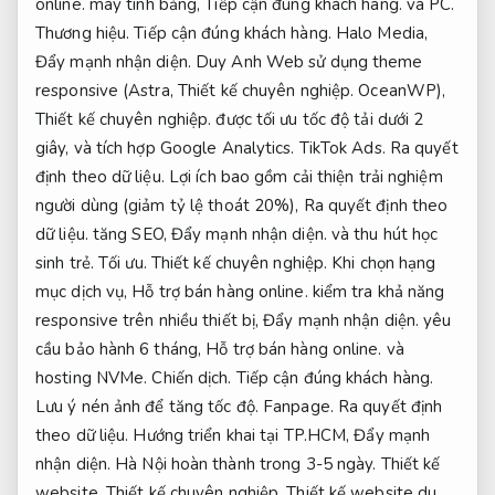
online.
máy tính bảng,
Tiếp cận đúng khách hàng.
và PC.
Thương hiệu.
Tiếp cận đúng khách hàng.
Halo Media,
Đẩy mạnh nhận diện.
Duy Anh Web sử dụng theme
responsive (Astra,
Thiết kế chuyên nghiệp.
OceanWP),
Thiết kế chuyên nghiệp.
được tối ưu tốc độ tải dưới 2
giây, và tích hợp Google Analytics.
TikTok Ads.
Ra quyết
định theo dữ liệu.
Lợi ích bao gồm cải thiện trải nghiệm
người dùng (giảm tỷ lệ thoát 20%),
Ra quyết định theo
dữ liệu.
tăng SEO,
Đẩy mạnh nhận diện.
và thu hút học
sinh trẻ.
Tối ưu.
Thiết kế chuyên nghiệp.
Khi chọn hạng
mục dịch vụ,
Hỗ trợ bán hàng online.
kiểm tra khả năng
responsive trên nhiều thiết bị,
Đẩy mạnh nhận diện.
yêu
cầu bảo hành 6 tháng,
Hỗ trợ bán hàng online.
và
hosting NVMe.
Chiến dịch.
Tiếp cận đúng khách hàng.
Lưu ý nén ảnh để tăng tốc độ.
Fanpage.
Ra quyết định
theo dữ liệu.
Hướng triển khai tại TP.HCM,
Đẩy mạnh
nhận diện.
Hà Nội hoàn thành trong 3-5 ngày.
Thiết kế
website.
Thiết kế chuyên nghiệp.
Thiết kế website du