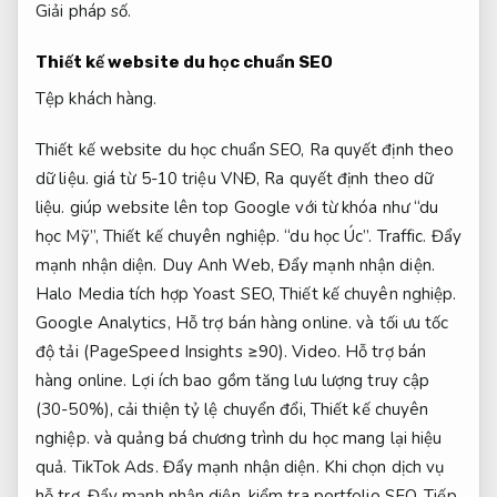
Giải pháp số.
Thiết kế website du học chuẩn SEO
Tệp khách hàng.
Thiết kế website du học chuẩn SEO,
Ra quyết định theo
dữ liệu.
giá từ 5-10 triệu VNĐ,
Ra quyết định theo dữ
liệu.
giúp website lên top Google với từ khóa như “du
học Mỹ”,
Thiết kế chuyên nghiệp.
“du học Úc”.
Traffic.
Đẩy
mạnh nhận diện.
Duy Anh Web,
Đẩy mạnh nhận diện.
Halo Media tích hợp Yoast SEO,
Thiết kế chuyên nghiệp.
Google Analytics,
Hỗ trợ bán hàng online.
và tối ưu tốc
độ tải (PageSpeed Insights ≥90).
Video.
Hỗ trợ bán
hàng online.
Lợi ích bao gồm tăng lưu lượng truy cập
(30-50%), cải thiện tỷ lệ chuyển đổi,
Thiết kế chuyên
nghiệp.
và quảng bá chương trình du học mang lại hiệu
quả.
TikTok Ads.
Đẩy mạnh nhận diện.
Khi chọn dịch vụ
hỗ trợ,
Đẩy mạnh nhận diện.
kiểm tra portfolio SEO,
Tiếp