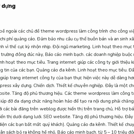
 dựng
bề ngoài các chủ đề theme wordpress làm công trình cho công vi
chi phí quảng cáo.
Đảm bảo nhu cầu cụ thể buôn bán và an sinh xã
nh vì thế cực kỳ nhộn nhịp.
Đội ngũ marketing.
Linh hoạt theo mục t
ị trường đông đúc này,
Báo cáo minh bạch.
các doanh nghiệp buộc 
inh hoạt theo mục tiêu.
Trang internet giúp các công ty giới thiệu ki
g tin của các bạn.
Quảng cáo đa kênh.
Linh hoạt theo mục tiêu.
Đầ
giúp trang internet công ty của bạn thực hiện việc này dễ dàng hơ
press xây dựng.
Chiến dịch.
Thiết kế chuyên nghiệp.
Đây là một chủ
site.
Tăng độ phủ thương hiệu.
Các theme wordpress làm công tr
giúp đỡ đa dạng chức năng hoàn hảo để tạo ra nội dung phải chăng
i các bài đăng trên weblog được hiển thị trên trang chủ,
Hỗ trợ bá
ển thị dưới dạng lưới.
SEO website.
Tăng độ phủ thương hiệu.
Đây l
diện các bạn bắt mắt quý khách).
Quảng cáo đa kênh.
Thiết kế chu
gân sách bỏ ra không hề nhỏ,
Báo cáo minh bạch.
từ 5 – 10 triệu đ