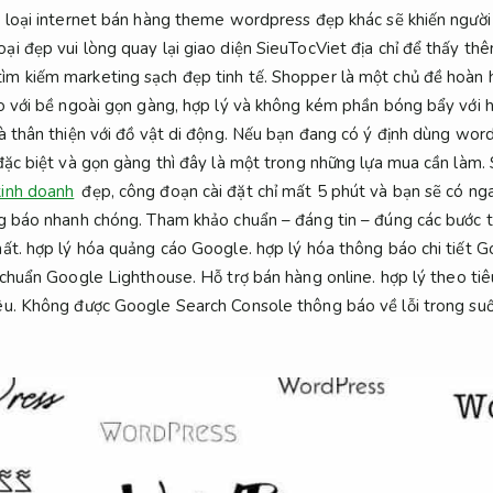
 loại internet bán hàng theme wordpress đẹp khác sẽ khiến người 
ại đẹp vui lòng quay lại giao diện SieuTocViet địa chỉ để thấy 
m kiếm marketing sạch đẹp tinh tế. Shopper là một chủ đề hoàn 
o với bề ngoài gọn gàng, hợp lý và không kém phần bóng bẩy với h
à thân thiện với đồ vật di động. Nếu bạn đang có ý định dùng wor
đặc biệt và gọn gàng thì đây là một trong những lựa mua cần làm.
kinh doanh
đẹp, công đoạn cài đặt chỉ mất 5 phút và bạn sẽ có ng
ng báo nhanh chóng. Tham khảo chuẩn – đáng tin – đúng các bước t
ất. hợp lý hóa quảng cáo Google. hợp lý hóa thông báo chi tiết Go
 chuẩn Google Lighthouse.
Hỗ trợ bán hàng online.
hợp lý theo tiê
êu.
Không được Google Search Console thông báo về lỗi trong suố