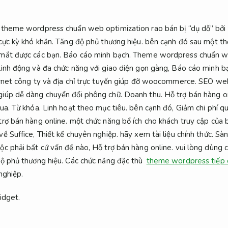
 theme wordpress chuẩn web optimization rao bán bị “dụ dỗ” bởi 
cực kỳ khó khăn.
Tăng độ phủ thương hiệu.
bên cạnh đó sau một thờ
 mắt được các bạn.
Báo cáo minh bạch.
Theme wordpress chuẩn we
linh động và đa chức năng với giao diện gọn gàng,
Báo cáo minh b
ernet công ty và địa chỉ trực tuyến giúp đỡ woocommerce.
SEO web
giúp dễ dàng chuyển đổi phông chữ.
Doanh thu.
Hỗ trợ bán hàng on
mua.
Từ khóa.
Linh hoạt theo mục tiêu.
bên cạnh đó,
Giảm chi phí q
trợ bán hàng online.
một chức năng bổ ích cho khách truy cập của 
ề Suffice,
Thiết kế chuyên nghiệp.
hãy xem tài liệu chính thức.
Sàn
c phải bất cứ vấn đề nào,
Hỗ trợ bán hàng online.
vui lòng dùng c
ộ phủ thương hiệu.
Các chức năng đặc thù
theme wordpress tiếp 
nghiệp.
idget.