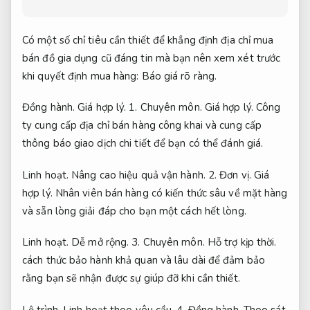
Có một số chỉ tiêu cần thiết để khẳng định địa chỉ mua
bán đồ gia dụng cũ đáng tin mà bạn nên xem xét trước
khi quyết định mua hàng:
Báo giá rõ ràng.
Đồng hành.
Giá hợp lý.
1.
Chuyên môn.
Giá hợp lý.
Công
ty cung cấp địa chỉ bán hàng công khai và cung cấp
thông báo giao dịch chi tiết để bạn có thể đánh giá.
Linh hoạt.
Nâng cao hiệu quả vận hành.
2.
Đơn vị.
Giá
hợp lý.
Nhân viên bán hàng có kiến thức sâu về mặt hàng
và sẵn lòng giải đáp cho bạn một cách hết lòng.
Linh hoạt.
Dễ mở rộng.
3.
Chuyên môn.
Hỗ trợ kịp thời.
cách thức bảo hành khả quan và lâu dài để đảm bảo
rằng bạn sẽ nhận được sự giúp đỡ khi cần thiết.
Lộ trình.
Linh hoạt theo yêu cầu.
4.
Đồng hành.
Theo sát