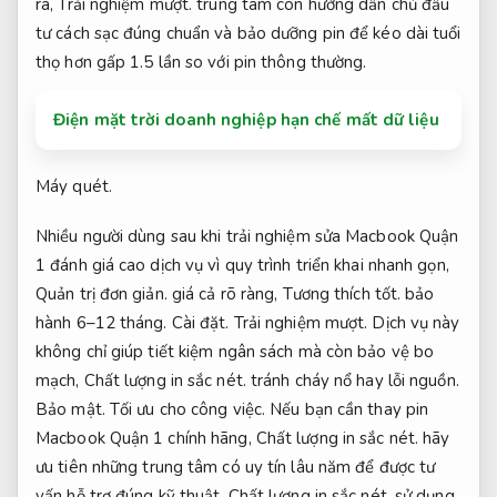
ra,
Trải nghiệm mượt.
trung tâm còn hướng dẫn chủ đầu
tư cách sạc đúng chuẩn và bảo dưỡng pin để kéo dài tuổi
thọ hơn gấp 1.5 lần so với pin thông thường.
Điện mặt trời doanh nghiệp hạn chế mất dữ liệu
Máy quét.
Nhiều người dùng sau khi trải nghiệm sửa Macbook Quận
1 đánh giá cao dịch vụ vì quy trình triển khai nhanh gọn,
Quản trị đơn giản.
giá cả rõ ràng,
Tương thích tốt.
bảo
hành 6–12 tháng.
Cài đặt.
Trải nghiệm mượt.
Dịch vụ này
không chỉ giúp tiết kiệm ngân sách mà còn bảo vệ bo
mạch,
Chất lượng in sắc nét.
tránh cháy nổ hay lỗi nguồn.
Bảo mật.
Tối ưu cho công việc.
Nếu bạn cần thay pin
Macbook Quận 1 chính hãng,
Chất lượng in sắc nét.
hãy
ưu tiên những trung tâm có uy tín lâu năm để được tư
vấn hỗ trợ đúng kỹ thuật,
Chất lượng in sắc nét.
sử dụng