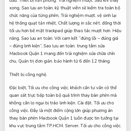
đầu.
Thiết bị văn phòng.
Trải nghiệm mượt.
Sau khi thay
xong,
Sao lưu an toàn.
kỹ thuật viên sẽ kiểm tra toàn bộ
chức năng của từng phím,
Trải nghiệm mượt.
vệ sinh lại
hệ thống quạt tản nhiệt,
Chất lượng in sắc nét.
đồng thời
tối ưu hơn bề mặt trackpad giúp thao tác mượt hơn.
Hiệu
năng.
Sao lưu an toàn.
Với cam kết “đúng lỗi – đúng giá
– đúng linh kiện”,
Sao lưu an toàn.
trung tâm sửa
Macbook Quận 1 mang đến trải nghiệm sửa chữa chỉn
chu,
Quản trị đơn giản.
bảo hành từ 6 đến 12 tháng.
Thiết bị công nghệ.
Đặc biệt,
Tối ưu cho công việc.
khách cần tư vấn có thể
quan sát trực tiếp toàn bộ quá trình thay bàn phím mà
không cần lo ngại bị tráo linh kiện.
Cài đặt.
Tối ưu cho
công việc.
Đây là một điểm cộng lớn giúp phương án
thay bàn phím Macbook Quận 1 luôn được tin tưởng tại
khu vực trung tâm TP.HCM.
Server.
Tối ưu cho công việc.