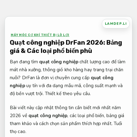
Bỏ
qua
nội
LAMDEP.LI
dung
MÁY MÓC CƠ KHÍ THIẾT BỊ LÒ LƠI
Quạt công nghiệp DrFan 2026: Bảng
giá & Các loại phổ biến phù
Bạn đang tìm
quạt công nghiệp
chất lượng cao để làm
mát nhà xưởng, thông gió kho hàng hay trang trại chăn
nuôi? DrFan là đơn vị chuyên cung cấp
quạt công
nghiệp
uy tín với đa dạng mẫu mã, công suất mạnh và
độ bền vượt trội.
Thiết kế theo yêu cầu.
Bài viết này cập nhật thông tin cần biết mới nhất năm
2026 về
quạt công nghiệp
, các loại phổ biến, bảng giá
tham khảo và cách chọn sản phẩm thích hợp nhất.
Tuổi
thọ cao.