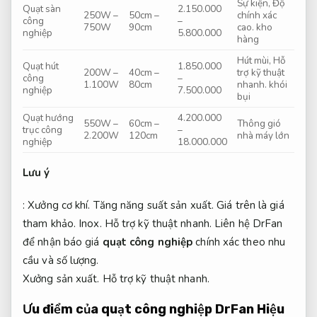
Sự kiện,
Độ
Quạt sàn
2.150.000
250W –
50cm –
chính xác
công
–
750W
90cm
cao.
kho
nghiệp
5.800.000
hàng
Hút mùi,
Hỗ
Quạt hút
1.850.000
200W –
40cm –
trợ kỹ thuật
công
–
1.100W
80cm
nhanh.
khói
nghiệp
7.500.000
bụi
Quạt hướng
4.200.000
550W –
60cm –
Thông gió
trục công
–
2.200W
120cm
nhà máy lớn
nghiệp
18.000.000
Lưu ý
:
Xưởng cơ khí.
Tăng năng suất sản xuất.
Giá trên là giá
tham khảo.
Inox.
Hỗ trợ kỹ thuật nhanh.
Liên hệ DrFan
để nhận báo giá
quạt công nghiệp
chính xác theo nhu
cầu và số lượng.
Xưởng sản xuất.
Hỗ trợ kỹ thuật nhanh.
Ưu điểm của quạt công nghiệp DrFan
Hiệu