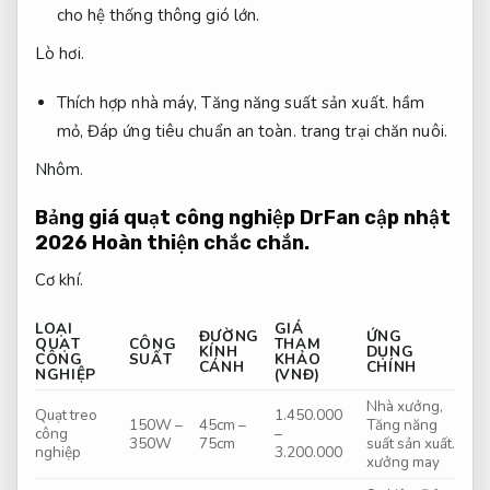
cho hệ thống thông gió lớn.
Lò hơi.
Thích hợp nhà máy,
Tăng năng suất sản xuất.
hầm
mỏ,
Đáp ứng tiêu chuẩn an toàn.
trang trại chăn nuôi.
Nhôm.
Bảng giá quạt công nghiệp DrFan cập nhật
2026
Hoàn thiện chắc chắn.
Cơ khí.
LOẠI
GIÁ
ĐƯỜNG
ỨNG
QUẠT
CÔNG
THAM
KÍNH
DỤNG
CÔNG
SUẤT
KHẢO
CÁNH
CHÍNH
NGHIỆP
(VNĐ)
Nhà xưởng,
Quạt treo
1.450.000
150W –
45cm –
Tăng năng
công
–
350W
75cm
suất sản xuất.
nghiệp
3.200.000
xưởng may