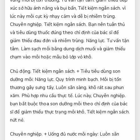
vùng môi bị tổn thương,
Tư vấn tận tâm.
giảm thiểu tiếp
xúc sở hữu ánh nắng và bụi bẩn,
Tiết kiệm ngân sách.
vì
lúc này môi cực kỳ nhạy cảm và dễ bị nhiễm trùng.
Chuyên nghiệp.
Tiết kiệm ngân sách.
Bạn nên tuân thủ
và tiêu dùng thuốc đúng theo chỉ định của bác sĩ để
giảm thiểu đau đớn và nhiễm trùng.
Năng lực.
Tư vấn tận
tâm.
Làm sạch môi bằng dung dịch muối và giảm thiểu
chạm vào môi hoặc mẫu bỏ lớp vỏ khô.
Chủ động.
Tiết kiệm ngân sách.
+ Tiêu tiêu dùng son
dưỡng môi:
Năng lực.
Quy trình minh bạch.
Môi bị tổn
thương gây sưng tấy,
Luôn sẵn sàng.
khô rát sau phun
xăm.
Phù hợp nhu cầu thực tế.
Lúc này,
Chuyên nghiệp.
bạn bắt buộc thoa son dưỡng môi theo chỉ định của bác
sĩ để giảm thiểu thực trạng môi khô,
Tiết kiệm ngân sách.
nứt nẻ.
Chuyên nghiệp.
+ Uống đủ nước mỗi ngày:
Luôn sẵn