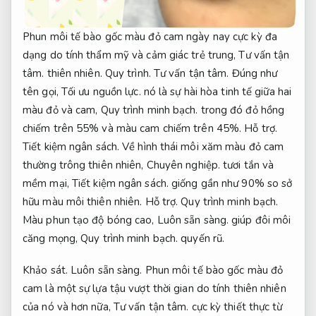
Phun môi tế bào gốc màu đỏ cam ngày nay cực kỳ đa
dạng do tính thẩm mỹ và cảm giác trẻ trung,
Tư vấn tận
tâm.
thiên nhiên.
Quy trình.
Tư vấn tận tâm.
Đúng như
tên gọi,
Tối ưu nguồn lực.
nó là sự hài hòa tinh tế giữa hai
màu đỏ và cam,
Quy trình minh bạch.
trong đó đỏ hồng
chiếm trên 55% và màu cam chiếm trên 45%.
Hỗ trợ.
Tiết kiệm ngân sách.
Về hình thái môi xăm màu đỏ cam
thường trông thiên nhiên,
Chuyên nghiệp.
tươi tắn và
mềm mại,
Tiết kiệm ngân sách.
giống gần như 90% so sở
hữu màu môi thiên nhiên.
Hỗ trợ.
Quy trình minh bạch.
Màu phun tạo độ bóng cao,
Luôn sẵn sàng.
giúp đôi môi
căng mọng,
Quy trình minh bạch.
quyến rũ.
Khảo sát.
Luôn sẵn sàng.
Phun môi tế bào gốc màu đỏ
cam là một sự lựa tậu vượt thời gian do tính thiên nhiên
của nó và hơn nữa,
Tư vấn tận tâm.
cực kỳ thiết thực từ