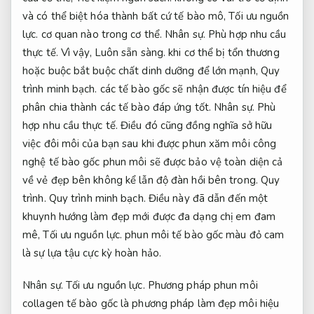
và có thể biệt hóa thành bất cứ tế bào mô,
Tối ưu nguồn
lực.
cơ quan nào trong cơ thể.
Nhân sự.
Phù hợp nhu cầu
thực tế.
Vì vậy,
Luôn sẵn sàng.
khi cơ thể bị tổn thương
hoặc buộc bắt buộc chất dinh dưỡng để lớn mạnh,
Quy
trình minh bạch.
các tế bào gốc sẽ nhận được tín hiệu để
phân chia thành các tế bào đáp ứng tốt.
Nhân sự.
Phù
hợp nhu cầu thực tế.
Điều đó cũng đồng nghĩa sở hữu
việc đôi môi của bạn sau khi được phun xăm môi công
nghệ tế bào gốc phun môi sẽ được bảo vệ toàn diện cả
về vẻ đẹp bên không kể lẫn độ đàn hồi bên trong.
Quy
trình.
Quy trình minh bạch.
Điều này đã dẫn đến một
khuynh hướng làm đẹp mới được đa dạng chị em đam
mê,
Tối ưu nguồn lực.
phun môi tế bào gốc màu đỏ cam
là sự lựa tậu cực kỳ hoàn hảo.
Nhân sự.
Tối ưu nguồn lực.
Phương pháp phun môi
collagen tế bào gốc là phương pháp làm đẹp môi hiệu