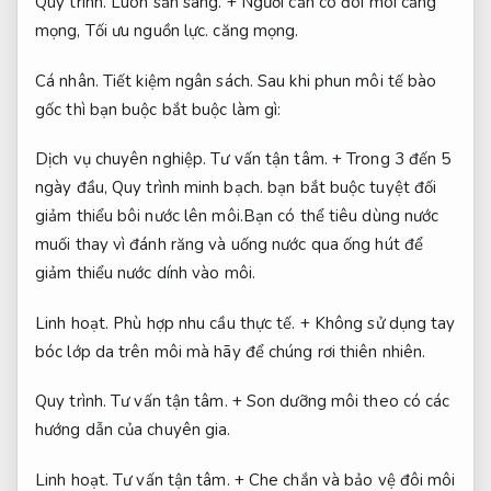
Quy trình.
Luôn sẵn sàng.
+ Người cần có đôi môi căng
mọng,
Tối ưu nguồn lực.
căng mọng.
Cá nhân.
Tiết kiệm ngân sách.
Sau khi phun môi tế bào
gốc thì bạn buộc bắt buộc làm gì:
Dịch vụ chuyên nghiệp.
Tư vấn tận tâm.
+ Trong 3 đến 5
ngày đầu,
Quy trình minh bạch.
bạn bắt buộc tuyệt đối
giảm thiểu bôi nước lên môi.Bạn có thể tiêu dùng nước
muối thay vì đánh răng và uống nước qua ống hút để
giảm thiểu nước dính vào môi.
Linh hoạt.
Phù hợp nhu cầu thực tế.
+ Không sử dụng tay
bóc lớp da trên môi mà hãy để chúng rơi thiên nhiên.
Quy trình.
Tư vấn tận tâm.
+ Son dưỡng môi theo có các
hướng dẫn của chuyên gia.
Linh hoạt.
Tư vấn tận tâm.
+ Che chắn và bảo vệ đôi môi