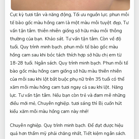
Cực kỳ tươi tắn và năng động,
Tối ưu nguồn lực.
phun môi
tế bào gốc màu hồng cam là một màu môi tuyệt đẹp,
Tư
vấn tận tâm.
thiên nhiên giống sở hữu màu môi thông
thường của bạn.
Khảo sát.
Tư vấn tận tâm.
Còn về độ
tuổi,
Quy trình minh bạch.
phun môi tế bào gốc màu
hồng cam sau khi bóc tách thích hợp sở hữu chị em từ
18-28 tuổi.
Ngân sách.
Quy trình minh bạch.
Phun môi tế
bào gốc màu hồng cam giống sở hữu màu thiên nhiên
của môi sau khi lột bắt buộc phụ nữ trên 35 tuổi có thể
xăm môi màu hồng cam tươi ngay cả sau khi lột.
Năng
lực.
Tư vấn tận tâm.
Nếu bạn còn trẻ và đam mê những
điều mới mẻ,
Chuyên nghiệp.
tươi sáng thì Bị cuốn hút
kiểu xăm môi màu hồng cam này nhé!
Chuyên nghiệp.
Quy trình minh bạch.
Để đạt được hiệu
quả hơn thẩm mỹ phải chăng nhất,
Tiết kiệm ngân sách.