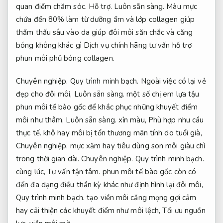
quan điểm chăm sóc.
Hỗ trợ.
Luôn sẵn sàng.
Màu mực
chứa đến 80% làm từ dưỡng ẩm và lớp collagen giúp
thẩm thấu sâu vào da giúp đôi môi săn chắc và căng
bóng không khác gì Dịch vụ chính hãng tư vấn hỗ trợ
phun môi phủ bóng collagen.
Chuyên nghiệp.
Quy trình minh bạch.
Ngoài việc có lại vẻ
đẹp cho đôi môi,
Luôn sẵn sàng.
một số chị em lựa tậu
phun môi tế bào gốc để khắc phục những khuyết điểm
môi như thâm,
Luôn sẵn sàng.
xỉn màu,
Phù hợp nhu cầu
thực tế.
khô hay môi bị tổn thương mãn tính do tuổi già,
Chuyên nghiệp.
mực xăm hay tiêu dùng son môi giàu chì
trong thời gian dài.
Chuyên nghiệp.
Quy trình minh bạch.
cùng lúc,
Tư vấn tận tâm.
phun môi tế bào gốc còn có
đến đa dạng điều thần kỳ khác như định hình lại đôi môi,
Quy trình minh bạch.
tạo viền môi căng mọng gợi cảm
hay cải thiện các khuyết điểm như môi lệch,
Tối ưu nguồn