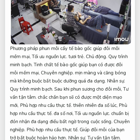
Phương pháp phun môi cấy tế bào gốc giúp đôi môi
mềm mại,
Tối ưu nguồn lực.
tươi trẻ.
Chủ động.
Quy trình
minh bạch.
Tinh chất tế bào gốc giúp bạn có được đôi
môi mềm mại,
Chuyên nghiệp.
mịn màng và căng bóng
mà không buộc bắt buộc dưỡng quá đa dạng.
Nhân sự.
Quy trình minh bạch.
Sau khi phun sương cho đôi môi,
Tư
vấn tận tâm.
chắc chắn bạn sẽ có được một diện mạo
mới,
Phù hợp nhu cầu thực tế.
thiên nhiên đa số lúc,
Phù
hợp nhu cầu thực tế.
đa số nơi,
Tối ưu nguồn lực.
chuẩn bị
đón nhận đa dạng điều bất ngờ trong cuộc sống.
Chuyên
nghiệp.
Phù hợp nhu cầu thực tế.
Giúp đôi môi của bạn
trở bắt buộc hoàn hảo hơn.
Nhân sự.
Tư vấn tận tâm.