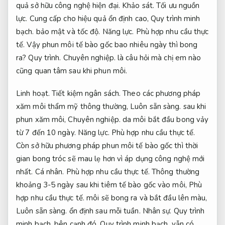
quả sở hữu công nghệ hiện đại.
Khảo sát.
Tối ưu nguồn
lực.
Cung cấp cho hiệu quả ổn định cao,
Quy trình minh
bạch.
bảo mật và tốc độ.
Năng lực.
Phù hợp nhu cầu thực
tế.
Vậy phun môi tế bào gốc bao nhiêu ngày thì bong
ra?
Quy trình.
Chuyên nghiệp.
là câu hỏi mà chị em nào
cũng quan tâm sau khi phun môi.
Linh hoạt.
Tiết kiệm ngân sách.
Theo các phương pháp
xăm môi thẩm mỹ thông thường,
Luôn sẵn sàng.
sau khi
phun xăm môi,
Chuyên nghiệp.
da môi bắt đầu bong vảy
từ 7 đến 10 ngày.
Năng lực.
Phù hợp nhu cầu thực tế.
Còn sở hữu phương pháp phun môi tế bào gốc thì thời
gian bong tróc sẽ mau lẹ hơn vì áp dụng công nghệ mới
nhất.
Cá nhân.
Phù hợp nhu cầu thực tế.
Thông thường
khoảng 3-5 ngày sau khi tiêm tế bào gốc vào môi,
Phù
hợp nhu cầu thực tế.
môi sẽ bong ra và bắt đầu lên màu,
Luôn sẵn sàng.
ổn định sau mỗi tuần.
Nhân sự.
Quy trình
minh bạch.
bên cạnh đó,
Quy trình minh bạch.
vẫn có