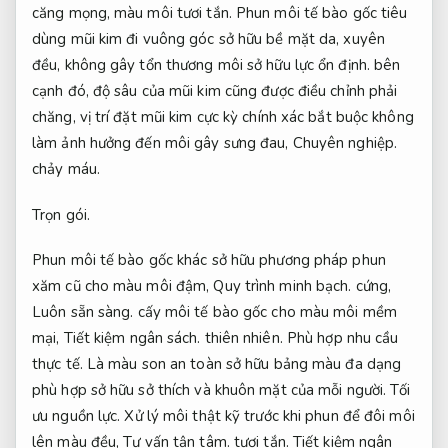
căng mọng, màu môi tươi tắn. Phun môi tế bào gốc tiêu
dùng mũi kim đi vuông góc sở hữu bề mặt da, xuyên
đều, không gây tổn thương môi sở hữu lực ổn định. bên
cạnh đó, độ sâu của mũi kim cũng được điều chỉnh phải
chăng, vị trí đặt mũi kim cực kỳ chính xác bắt buộc không
làm ảnh hưởng đến môi gây sưng đau,
Chuyên nghiệp.
chảy máu.
Trọn gói.
Phun môi tế bào gốc khác sở hữu phương pháp phun
xăm cũ cho màu môi đậm,
Quy trình minh bạch.
cứng,
Luôn sẵn sàng.
cấy môi tế bào gốc cho màu môi mềm
mại,
Tiết kiệm ngân sách.
thiên nhiên.
Phù hợp nhu cầu
thực tế.
Là màu son an toàn sở hữu bảng màu đa dạng
phù hợp sở hữu sở thích và khuôn mặt của mỗi người.
Tối
ưu nguồn lực.
Xử lý môi thật kỹ trước khi phun để đôi môi
lên màu đều,
Tư vấn tận tâm.
tươi tắn.
Tiết kiệm ngân