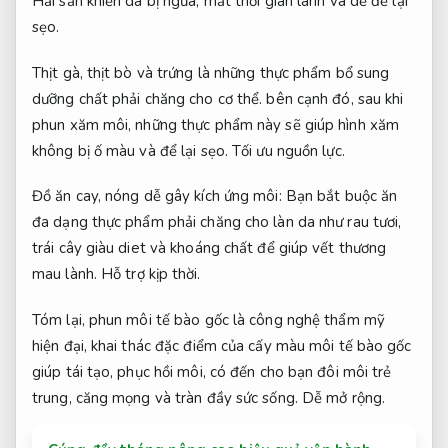
Hải sản khiến da bị ngứa, mất thời gian lành và dễ để lại
sẹo.
Thịt gà, thịt bò và trứng là những thực phẩm bổ sung
dưỡng chất phải chăng cho cơ thể. bên cạnh đó, sau khi
phun xăm môi, những thực phẩm này sẽ giúp hình xăm
không bị ố màu và để lại sẹo.
Tối ưu nguồn lực.
Đồ ăn cay, nóng dễ gây kích ứng môi: Bạn bắt buộc ăn
đa dạng thực phẩm phải chăng cho làn da như rau tươi,
trái cây giàu diet và khoáng chất để giúp vết thương
mau lành.
Hỗ trợ kịp thời.
Tóm lại, phun môi tế bào gốc là công nghệ thẩm mỹ
hiện đại, khai thác đặc điểm của cấy màu môi tế bào gốc
giúp tái tạo, phục hồi môi, có đến cho bạn đôi môi trẻ
trung, căng mọng và tràn đầy sức sống.
Dễ mở rộng.