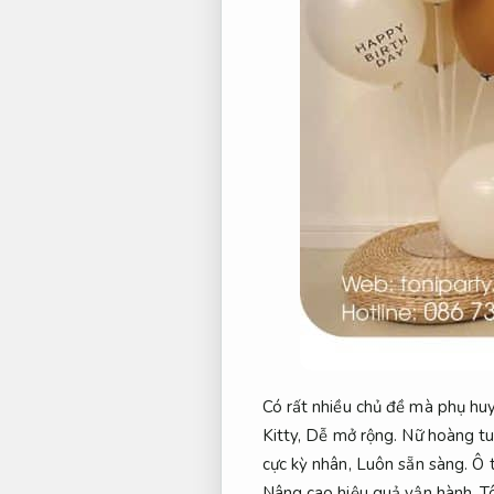
Có rất nhiều chủ đề mà phụ huy
Kitty,
Dễ mở rộng.
Nữ hoàng tu
cực kỳ nhân,
Luôn sẵn sàng.
Ô t
Nâng cao hiệu quả vận hành.
Tô