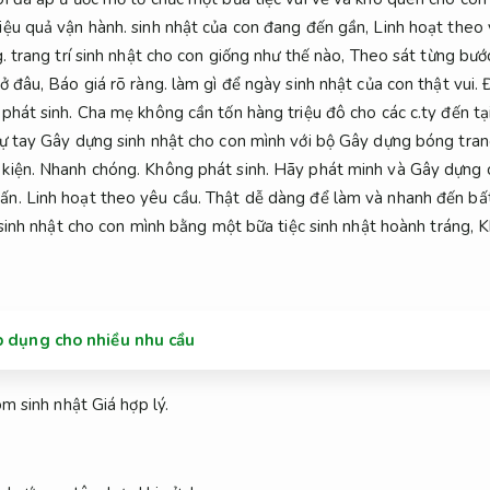
iệu quả vận hành.
sinh nhật của con đang đến gần,
Linh hoạt theo 
.
trang trí sinh nhật cho con giống như thế nào,
Theo sát từng bướ
ở đâu,
Báo giá rõ ràng.
làm gì để ngày sinh nhật của con thật vui.
Đ
phát sinh.
Cha mẹ không cần tốn hàng triệu đô cho các c.ty đến tạ
ự tay Gây dựng sinh nhật cho con mình với bộ Gây dựng bóng trang 
kiện.
Nhanh chóng.
Không phát sinh.
Hãy phát minh và Gây dựng c
ấn.
Linh hoạt theo yêu cầu.
Thật dễ dàng để làm và nhanh đến bất
í sinh nhật cho con mình bằng một bữa tiệc sinh nhật hoành tráng,
K
p dụng cho nhiều nhu cầu
ôm sinh nhật
Giá hợp lý.