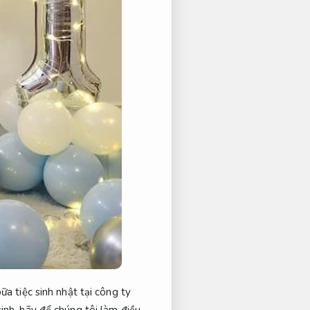
ữa tiệc sinh nhật tại công ty
inh.
hãy để chúng tôi làm điều