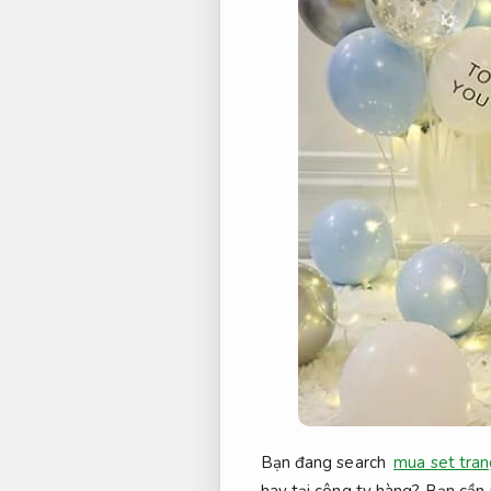
Bạn đang search
mua set tran
hay tại công ty hàng? Bạn cần