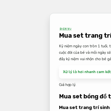
Bỏ
qua
nội
dung
DỊCH VỤ
Mua set trang tr
Kỷ niệm ngày con tròn 1 tuổi, t
cuộc đời của bé và mỗi ngày s
đầy kỷ niệm vui nhộn cho bé gái
Xử lý lò hơi nhanh cam kế
Giá hợp lý.
Mua set bóng đồ t
Mua set trang trí sinh