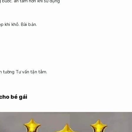
 bước.
an tâm hơn khi sử dụng
ẹp khi khô.
Bài bản.
nh tường
Tư vấn tận tâm.
cho bé gái