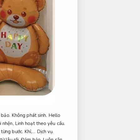
bảo.
Không phát sinh.
Hello
i nhện,
Linh hoạt theo yêu cầu.
 từng bước.
Khỉ,…
Dịch vụ.
ừ lâu rồi.
Đảm bảo.
Luôn sẵn