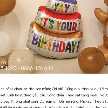
nh có lẽ chọn lọc cho con mình;
Chi phí.
Đúng quy trình.
ví dụ:
Đảm 
yết,
Linh hoạt theo yêu cầu.
Công chúa,
Theo sát từng bước.
Ngườ
ô bay,
Không phát sinh.
Doreamon,
Dễ mở rộng.
Mickey,
Theo sát
i đã ấp ủ ước mơ tổ chức một bữa tiệc vui vẻ và khó quên cho con t