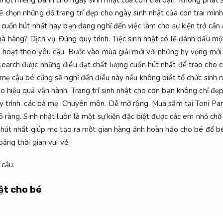
 chọn những đồ trang trí đẹp cho ngày sinh nhật của con trai mìn
 cuốn hút nhất hay bạn đang nghĩ đến việc làm cho sự kiện trở cầ
nhà hàng?
Dịch vụ.
Đúng quy trình.
Tiệc sinh nhật có lẽ đánh dấu mộ
h hoạt theo yêu cầu.
Bước vào mùa giải mới với những hy vọng mới 
arch được những điều đạt chất lượng cuốn hút nhất để trao cho c
 mẹ cậu bé cũng sẽ nghĩ đến điều này nếu không biết tổ chức sinh n
o hiệu quả vận hành.
Trang trí sinh nhật cho con bạn không chỉ đ
 trình.
các bà mẹ.
Chuyên môn.
Dễ mở rộng.
Mua sắm tại Toni Part
õ ràng.
Sinh nhật luôn là một sự kiện đặc biệt được các em nhỏ ch
 hút nhất giúp mẹ tạo ra một gian hàng ảnh hoàn hảo cho bé để b
oảng thời gian vui vẻ.
 cầu.
ật cho bé