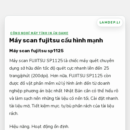
Bỏ
qua
nội
LAMDEP.LI
dung
CÔNG NGHỆ MÁY TÍNH IN ẤN GAME
Máy scan fujitsu cấu hình mạnh
Máy scan fujitsu sp1125
Máy scan FUJITSU SP1125 là chiếc máy quét chuyên
dụng sở hữu đến tốc độ quét cực nhanh lên đến 25
trang/phút (200dpi). Hơn nữa, FUJITSU SP1125 còn
được đồ vật phần mềm xử lý hình ảnh đến từ doanh
nghiệp phương án bậc nhất Nhật Bản cần có thể hiểu rõ
và làm sạch nền những tài liệu có nền tối,
Cài đặt nhanh.
tài liệu mờ,
Tiết kiệm mực.
tự bù phần rách của tài liệu
rách.
Hiệu năng.
Hoạt động ổn định.