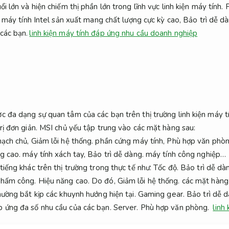
i lớn và hiện chiếm thị phần lớn trong lĩnh vực linh kiện máy tính.
n máy tính Intel sản xuất mang chất lượng cực kỳ cao,
Bảo trì dễ dà
các bạn.
linh kiện máy tính đáp ứng nhu cầu doanh nghiệp
c đa dạng sự quan tâm của các bạn trên thị trường linh kiện máy t
rị đơn giản.
MSI chủ yếu tập trung vào các mặt hàng sau:
ạch chủ,
Giảm lỗi hệ thống.
phần cứng máy tính,
Phù hợp văn phòn
g cao.
máy tính xách tay,
Bảo trì dễ dàng.
máy tính công nghiệp…
tiếng khác trên thị trường trong thực tế như:
Tốc độ.
Bảo trì dễ dà
hấm công.
Hiệu năng cao.
Do đó,
Giảm lỗi hệ thống.
các mặt hàng 
ường bắt kịp các khuynh hướng hiện tại.
Gaming gear.
Bảo trì dễ d
p ứng đa số nhu cầu của các bạn.
Server.
Phù hợp văn phòng.
linh