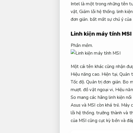
Intel là một trong những tên tuổ
vật,
Giảm lỗi hệ thống.
linh kiệ
đơn giản.
bắt mắt sự chú ý của 
Linh kiện máy tính MSI
Phần mềm.
Một cái tên khác cũng nhận đượ
Hiệu năng cao.
Hiện tại,
Quản t
Tốc độ.
Quản trị đơn giản.
Bo m
mượt.
đồ vật ngoại vi,
Hiệu năn
So mang các hãng linh kiện nổi 
Asus và MSI còn khá trẻ.
Máy c
lỗi hệ thống.
trưởng thành và th
của MSI cũng cực kỳ bền và đá