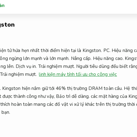
oàn
gston
ện tử hứa hẹn nhất thời điểm hiện tại là Kingston.
PC.
Hiệu năng c
ông ngừng lớn mạnh và lớn mạnh.
Nâng cấp.
Hiệu năng cao.
Kingst
ng lên.
Dịch vụ in.
Trải nghiệm mượt.
Người tiêu dùng đều biết rằn
Trải nghiệm mượt.
linh kiện máy tính tối ưu cho công việc
.
Kingston hiện nắm giữ tới 46% thị trường DRAM toàn cầu.
Hệ th
 được thành công như vậy,
Bảo trì dễ dàng.
các mặt hàng của King
thích hoàn toàn mang các đồ vật vi xử lý khác trên thị trường thời
 bạn.