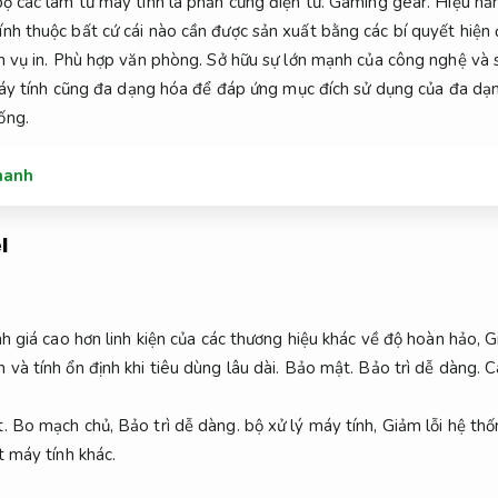
ộ các làm từ máy tính là phần cứng điện tử.
Gaming gear.
Hiệu nă
ính thuộc bất cứ cái nào cần được sản xuất bằng các bí quyết hiệ
 vụ in.
Phù hợp văn phòng.
Sở hữu sự lớn mạnh của công nghệ và 
máy tính cũng đa dạng hóa để đáp ứng mục đích sử dụng của đa dạn
ống.
nhanh
l
nh giá cao hơn linh kiện của các thương hiệu khác về độ hoàn hảo,
G
và tính ổn định khi tiêu dùng lâu dài.
Bảo mật.
Bảo trì dễ dàng.
Cá
.
Bo mạch chủ,
Bảo trì dễ dàng.
bộ xử lý máy tính,
Giảm lỗi hệ thố
t máy tính khác.