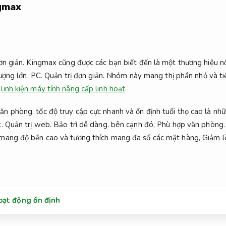
ngmax
ơn giản.
Kingmax cũng được các bạn biết đến là một thương hiệu nổi
lượng lớn.
PC.
Quản trị đơn giản.
Nhóm này mang thị phần nhỏ và tiề
linh kiện máy tính nâng cấp linh hoạt
ăn phòng.
tốc độ truy cập cực nhanh và ổn định tuổi thọ cao là n
x.
Quản trị web.
Bảo trì dễ dàng.
bên cạnh đó,
Phù hợp văn phòng.
 mang độ bền cao và tương thích mang đa số các mặt hàng,
Giảm l
oạt động ổn định