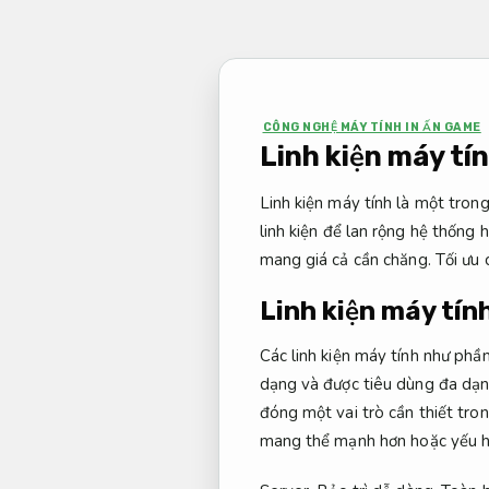
Bỏ
qua
nội
dung
CÔNG NGHỆ MÁY TÍNH IN ẤN GAME
Linh kiện máy tí
Linh kiện máy tính là một tron
linh kiện để lan rộng hệ thống
mang giá cả cần chăng.
Tối ưu 
Linh kiện máy tính
Các linh kiện máy tính như phần
dạng và được tiêu dùng đa dạn
đóng một vai trò cần thiết tr
mang thể mạnh hơn hoặc yếu hơn