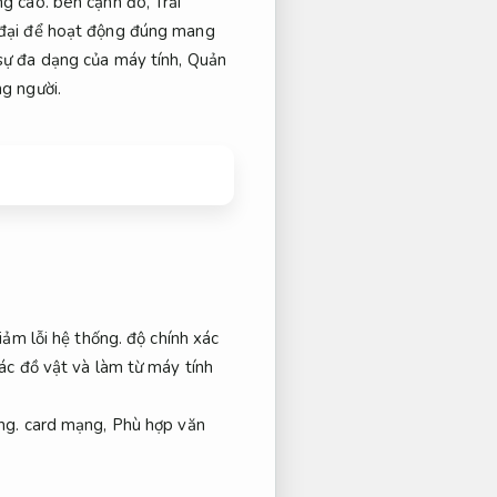
ng cao.
bên cạnh đó,
Trải
n đại để hoạt động đúng mang
sự đa dạng của máy tính,
Quản
g người.
iảm lỗi hệ thống.
độ chính xác
c đồ vật và làm từ máy tính
ng.
card mạng,
Phù hợp văn