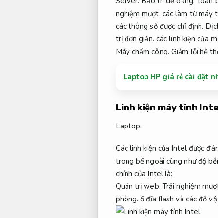
Server.
Bảo trì dễ dàng.
Toàn b
nghiệm mượt.
các làm từ máy t
các thông số được chỉ định.
Dịch
trị đơn giản.
các linh kiện của 
Máy chấm công.
Giảm lỗi hệ th
Laptop HP giá rẻ cài đặt 
Linh kiện máy tính Inte
Laptop.
Các linh kiện của Intel được đá
trong bề ngoài cũng như độ bền 
chính của Intel là:
Quản trị web.
Trải nghiệm mượt
phòng.
ổ đĩa flash và các đồ vậ