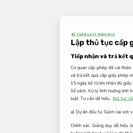
Bỏ
qua
nội
dung
KẾ TOÁN LUẬT GIÁO DỤC
Lập thủ tục cấp 
Tiếp nhận và trả kết 
Cơ quan cấp phép đã cải thiện 
và trả kết quả cấp giấy phép mô
15 ngày kể từ khi nhận đủ giấy 
Sổ sách.
Xử lý tình huống linh h
luật.
Tư vấn dễ hiểu.
thủ tục cấ
a) Dự án đầu tư,
Giảm sai sót v
Chính xác.
Giảng dạy dễ hiểu.
b