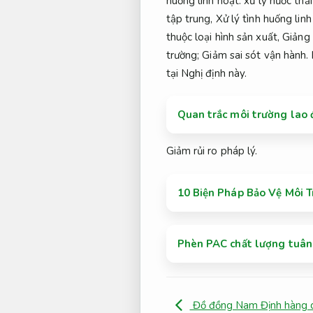
huống linh hoạt.
xử lý nước thải
tập trung,
Xử lý tình huống linh
thuộc loại hình sản xuất,
Giảng 
trường;
Giảm sai sót vận hành.
tại Nghị định này.
Quan trắc môi trường lao 
Giảm rủi ro pháp lý.
10 Biện Pháp Bảo Vệ Môi T
Phèn PAC chất lượng tuân
Đồ đồng Nam Định hàng c