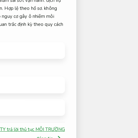
Giảm sai sót vận hành.
dịch vụ
n.
Hợp lệ theo hồ sơ.
không
 nguy cơ gây ô nhiễm môi
uan trắc định kỳ theo quy cách
 TY trả lời thủ tục MÔI TRƯỜNG