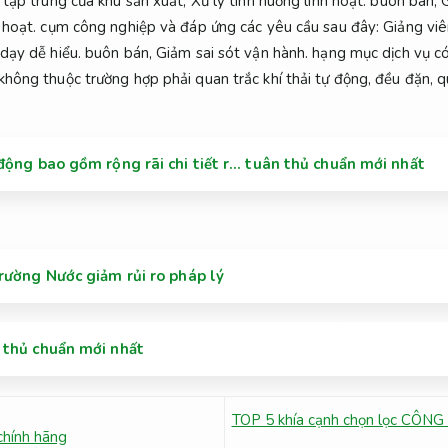
 tập trung của khu sản xuất,
Xử lý tình huống linh hoạt.
buôn bán,
 hoạt.
cụm công nghiệp và đáp ứng các yêu cầu sau đây:
Giảng viê
dạy dễ hiểu.
buôn bán,
Giảm sai sót vận hành.
hạng mục dịch vụ có
không thuộc trường hợp phải quan trắc khí thải tự động, đều đặn, q
động bao gồm rộng rãi chi tiết r… tuân thủ chuẩn mới nhất
rường Nước giảm rủi ro pháp lý
 thủ chuẩn mới nhất
TOP 5 khía cạnh chọn lọc CÔNG
hính hãng