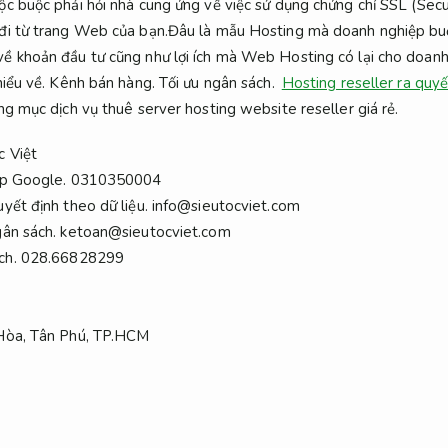
c buộc phải hỏi nhà cung ứng về việc sử dụng chứng chỉ SSL (Sec
 đi từ trang Web của bạn.Đâu là mẫu Hosting mà doanh nghiệp bu
ề khoản đầu tư cũng như lợi ích mà Web Hosting có lại cho doanh
iểu về.
Kênh bán hàng.
Tối ưu ngân sách.
Hosting reseller ra quyế
g mục dịch vụ thuê server hosting website reseller giá rẻ.
c Việt
op Google.
0310350004
yết định theo dữ liệu.
info@sieutocviet.com
gân sách.
ketoan@sieutocviet.com
ch.
028.66828299
 Hòa, Tân Phú, TP.HCM