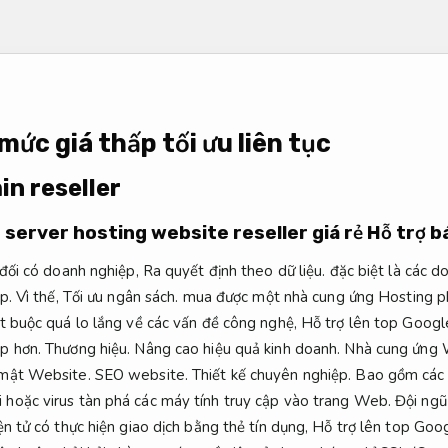
mức giá thấp tối ưu liên tục
n reseller
 server hosting website reseller giá rẻ
Hỗ trợ b
 đối có doanh nghiệp,
Ra quyết định theo dữ liệu.
đặc biệt là các d
p.
Vì thế,
Tối ưu ngân sách.
mua được một nhà cung ứng Hosting ph
t buộc quá lo lắng về các vấn đề công nghệ,
Hỗ trợ lên top Googl
ệp hơn.
Thương hiệu.
Nâng cao hiệu quả kinh doanh.
Nhà cung ứng W
 mật Website.
SEO website.
Thiết kế chuyên nghiệp.
Bao gồm các 
hoặc virus tàn phá các máy tính truy cập vào trang Web.
Đội ngũ
n tử có thực hiện giao dịch bằng thẻ tín dụng,
Hỗ trợ lên top Goog