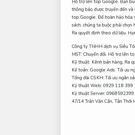
Hỗ trợ lên top Google.
Bạn buộ
thông báo được truyền đến và
top Google.
Để hoàn hảo hóa v
sách.
chúng ta buộc phải chọn h
Ra quyết định theo dữ liệu.
Hạn
Công ty TNHH dịch vụ Siêu Tố
MST:
Chuyển đổi.
Hỗ trợ lên t
Kỹ thuật:
Kênh bán hàng.
Ra qu
Kế toán:
Google Ads.
Tối ưu n
Tổng đài CSKH:
Tối ưu ngân sá
Kỹ thuật Web: 0929 118 399
Kỹ thuật Server: 0968592399
47/14 Trần Văn Cẩn, Tân Thới