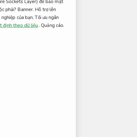
ure Sockets Layer) để bảo mật
ộc phải?
Banner.
Hỗ trợ lên
 nghiệp của bạn,
Tối ưu ngân
t định theo dữ liệu
.
Quảng cáo.