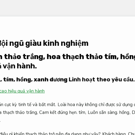
ội ngũ giàu kinh nghiệm
h thảo trắng, hoa thạch thảo tím, hồn
 vận hành.
, tím, hồng, xanh dương
Linh hoạt theo yêu cầu.
cao hiệu quả vận hành
n cực kỳ tinh tế và bắt mắt. Loài hoa này không chỉ được sử dụng 
 thạch thảo trắng,
Cam kết đúng hẹn.
tím,
Luôn sẵn sàng.
hồng,
D
.
iều gì khiến thạch thảo trở nên đa dạng như vậy?
Khách hàng.
Chu