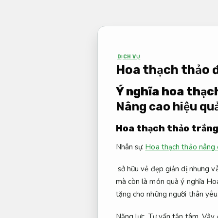
Bỏ
qua
nội
dung
DỊCH VỤ
Hoa thạch thảo đ
Ý nghĩa hoa thạc
Nâng cao hiệu quả
Hoa thạch thảo trắng
Nhân sự.
Hoa thạch thảo nâng 
sở hữu vẻ đẹp giản dị nhưng vẫ
mà còn là món quà ý nghĩa Hoa
tặng cho những người thân yêu
Năng lực.
Tư vấn tận tâm.
Vậy đ