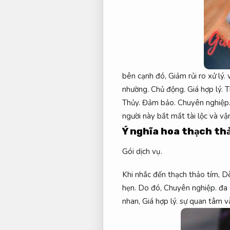
bên cạnh đó,
Giảm rủi ro xử lý.
v
nhường.
Chủ động.
Giá hợp lý.
T
Thủy.
Đảm bảo.
Chuyên nghiệp
người này bắt mắt tài lộc và vậ
Ý nghĩa hoa thạch th
Gói dịch vụ.
Khi nhắc đến thạch thảo tím,
Dễ
hẹn.
Do đó,
Chuyên nghiệp.
đa 
nhan,
Giá hợp lý.
sự quan tâm và