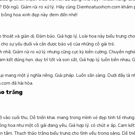
y?
Đội ngũ.
Giảm rủi ro xử lý.
Hãy cùng Dienhoatuoihcm.com khám ph
 bông hoa xinh đẹp này đem đến nhé!
 thoát và giản dị.
Đảm bảo.
Giá hợp lý.
Loài hoa này biểu trưng cho
cho sự yếu đuối và cần được bảo vệ của những cô gái trẻ.
h nhã,
Giảm rủi ro xử lý.
nhưng cũng cực kỳ kiên cường,
Chuyên nghi
am kết đúng hẹn.
duy trì tốt và son sắt,
Giá hợp lý.
luôn bên nhau,
G
ại mang một ý nghĩa riêng.
Giải pháp.
Luôn sẵn sàng.
Dưới đây là nh
.com đã hài hòa.
ảo trắng
 vào cuối thu,
Dễ triển khai.
mang trong mình vẻ đẹp tinh tế nhưn
ng hoa như một cô gái đang yêu,
Giá hợp lý.
có chút e ấp,
Cam kết
ận tâm.
Thạch thảo trắng biểu trưng cho tình yêu trong sáng,
Dễ triể