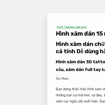
Bỏ
qua
nội
dung
THỜI TRANG LÀM ĐẸP
Hình xăm dán 15
Hình xăm dán chữ
cá tính
Dễ dùng h
Hình xăm dán 3D tattoo
cầu, xăm dán full tay
Áo thun.
Bạn đang thắc mắc hình xăm dán
những bạn sợ mũi kim, sợ đau, 
xăm cực ngầu đã xuất hiện. Bạn