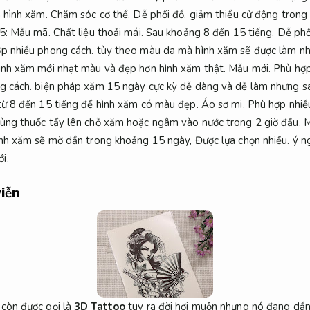
a hình xăm.
Chăm sóc cơ thể.
Dễ phối đồ.
giảm thiểu cử động trong
5:
Mẫu mã.
Chất liệu thoải mái.
Sau khoảng 8 đến 15 tiếng,
Dễ phố
p nhiều phong cách.
tùy theo màu da mà hình xăm sẽ được làm n
ình xăm mới nhạt màu và đẹp hơn hình xăm thật.
Mẫu mới.
Phù hợp
g cách.
biện pháp xăm 15 ngày cực kỳ dễ dàng và dễ làm nhưng sa
từ 8 đến 15 tiếng để hình xăm có màu đẹp.
Áo sơ mi.
Phù hợp nhiều
ùng thuốc tẩy lên chỗ xăm hoặc ngâm vào nước trong 2 giờ đầu.
M
nh xăm sẽ mờ dần trong khoảng 15 ngày,
Được lựa chọn nhiều.
ý ng
i.
iễn
 còn được gọi là
3D Tattoo
tuy ra đời hơi muộn nhưng nó đang dần 