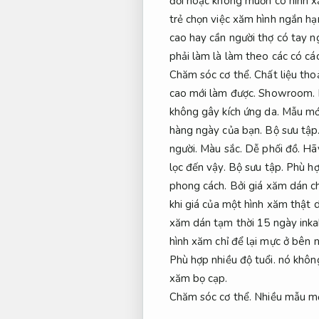
đổi hoặc không muốn có hình x
trẻ chọn việc xăm hình ngắn hạ
cao hay cần người thợ có tay 
phải làm là làm theo các có cá
Chăm sóc cơ thể.
Chất liệu tho
cao mới làm được.
Showroom.
không gây kích ứng da.
Mẫu mớ
hàng ngày của bạn.
Bộ sưu tập
người.
Màu sắc.
Dễ phối đồ.
Hãy
lọc đến vậy.
Bộ sưu tập.
Phù hợ
phong cách.
Bởi giá xăm dán chỉ
khi giá của một hình xăm thật 
xăm dán tạm thời 15 ngày inka
hình xăm chỉ để lại mực ở bên 
Phù hợp nhiều độ tuổi.
nó không
xăm bọ cạp.
Chăm sóc cơ thể.
Nhiều mẫu mớ