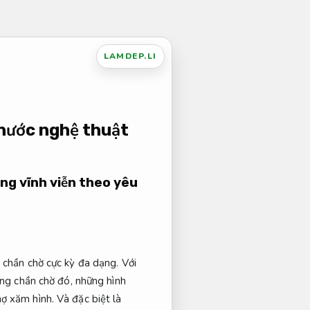
LAMDEP.LI
nước nghệ thuật
ng vĩnh viễn theo yêu
 chần chờ cực kỳ đa dạng. Với
ững chần chờ đó, những hình
ợ xăm hình. Và đặc biệt là