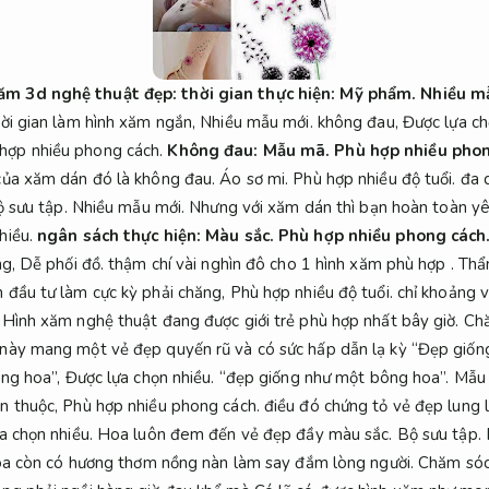
ăm 3d nghệ thuật đẹp:
thời gian thực hiện:
Mỹ phẩm.
Nhiều m
hời gian làm hình xăm ngắn,
Nhiều mẫu mới.
không đau,
Được lựa ch
hợp nhiều phong cách.
Không đau:
Mẫu mã.
Phù hợp nhiều phon
của xăm dán đó là không đau.
Áo sơ mi.
Phù hợp nhiều độ tuổi.
đa d
 sưu tập.
Nhiều mẫu mới.
Nhưng với xăm dán thì bạn hoàn toàn yê
hiều.
ngân sách thực hiện:
Màu sắc.
Phù hợp nhiều phong cách
ng,
Dễ phối đồ.
thậm chí vài nghìn đô cho 1 hình xăm phù hợp .
Thẩ
 đầu tư làm cực kỳ phải chăng,
Phù hợp nhiều độ tuổi.
chỉ khoảng và
Hình xăm nghệ thuật đang được giới trẻ phù hợp nhất bây giờ.
Chă
này mang một vẻ đẹp quyến rũ và có sức hấp dẫn lạ kỳ “Đẹp giốn
ông hoa”,
Được lựa chọn nhiều.
“đẹp giống như một bông hoa”.
Mẫu
n thuộc,
Phù hợp nhiều phong cách.
điều đó chứng tỏ vẻ đẹp lung 
a chọn nhiều.
Hoa luôn đem đến vẻ đẹp đầy màu sắc.
Bộ sưu tập.
a còn có hương thơm nồng nàn làm say đắm lòng người.
Chăm sóc