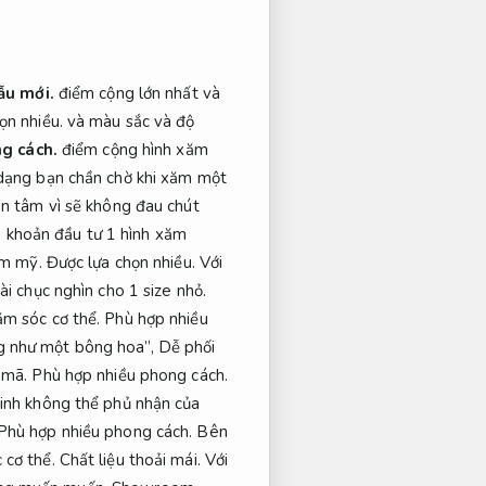
ẫu mới.
điểm cộng lớn nhất và
ọn nhiều.
và màu sắc và độ
g cách.
điểm cộng hình xăm
ạng bạn chần chờ khi xăm một
n tâm vì sẽ không đau chút
.
khoản đầu tư 1 hình xăm
m mỹ.
Được lựa chọn nhiều.
Với
i chục nghìn cho 1 size nhỏ.
m sóc cơ thể.
Phù hợp nhiều
g như một bông hoa”,
Dễ phối
 mã.
Phù hợp nhiều phong cách.
linh không thể phủ nhận của
Phù hợp nhiều phong cách.
Bên
 cơ thể.
Chất liệu thoải mái.
Với