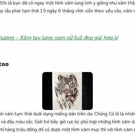
0s là bạn đã có ngay một hình xăm lung linh y giống như xăm thật
 lâu phai tạm thời 15 ngày 6 tháng vĩnh viễn theo yêu cầu, xăm d
ương – Xăm tay lưng nam nữ full đẹp giá hợp lý
too
ình xăm tạm thời dưới dạng miếng dán trên da. Chúng Có lẽ là nhữ
 và đầy màu sắc. Giới trẻ bây giờ cực kỳ phù hợp những hình xăm dá
hí hàng triệu đồng để có được một hình xăm mực thì với hình xăm 