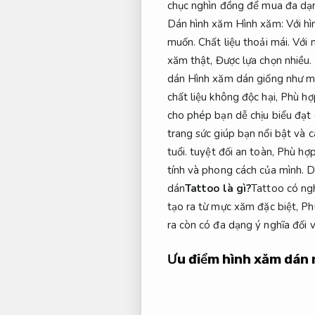
chục nghìn đồng để mua đa dạn
Dán hình xăm Hình xăm: Với hì
muốn.
Chất liệu thoải mái.
Với n
xăm thật,
Được lựa chọn nhiều.
dán Hình xăm dán giống như một
chất liệu không độc hại,
Phù hợp
cho phép bạn dễ chịu biểu đạt 
trang sức giúp bạn nổi bật và c
tuổi.
tuyệt đối an toàn,
Phù hợp
tính và phong cách của mình.
D
dán
Tattoo là gì?
Tattoo có ng
tạo ra từ mực xăm đặc biệt,
Ph
ra còn có đa dạng ý nghĩa đối 
Ưu điểm hình xăm dán