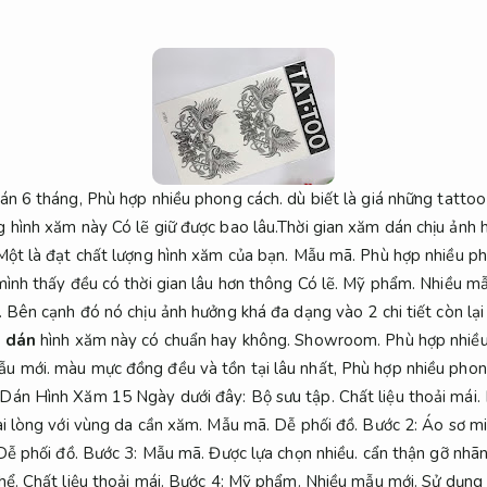
dán 6 tháng,
Phù hợp nhiều phong cách.
dù biết là giá những tatto
 hình xăm này Có lẽ giữ được bao lâu.Thời gian xăm dán chịu ảnh h
ột là đạt chất lượng hình xăm của bạn.
Mẫu mã.
Phù hợp nhiều ph
ình thấy đều có thời gian lâu hơn thông Có lẽ.
Mỹ phẩm.
Nhiều mẫ
.
Bên cạnh đó nó chịu ảnh hưởng khá đa dạng vào 2 chi tiết còn lại
h dán
hình xăm này có chuẩn hay không.
Showroom.
Phù hợp nhiều
ẫu mới.
màu mực đồng đều và tồn tại lâu nhất,
Phù hợp nhiều phon
 Dán Hình Xăm 15 Ngày dưới đây:
Bộ sưu tập.
Chất liệu thoải mái.
i lòng với vùng da cần xăm.
Mẫu mã.
Dễ phối đồ.
Bước 2:
Áo sơ mi
Dễ phối đồ.
Bước 3:
Mẫu mã.
Được lựa chọn nhiều.
cẩn thận gỡ nhãn
hể.
Chất liệu thoải mái.
Bước 4:
Mỹ phẩm.
Nhiều mẫu mới.
Sử dụng 