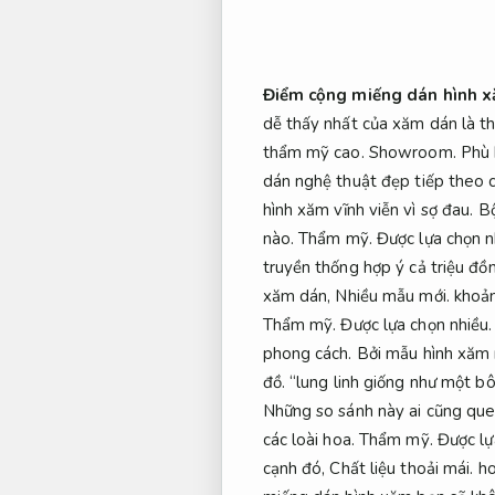
Điểm cộng miếng dán hình x
dễ thấy nhất của xăm dán là t
thẩm mỹ cao.
Showroom.
Phù 
dán nghệ thuật đẹp tiếp theo 
hình xăm vĩnh viễn vì sợ đau.
Bộ
nào.
Thẩm mỹ.
Được lựa chọn n
truyền thống hợp ý cả triệu đồ
xăm dán,
Nhiều mẫu mới.
khoản
Thẩm mỹ.
Được lựa chọn nhiều.
phong cách.
Bởi mẫu hình xăm 
đồ.
“lung linh giống như một b
Những so sánh này ai cũng que
các loài hoa.
Thẩm mỹ.
Được lự
cạnh đó,
Chất liệu thoải mái.
ho