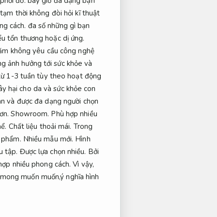
phối đồ.
bây giờ đa dạng bạn
ạm thời không đòi hỏi kĩ thuật
ng cách.
đa số những gì bạn
ểu tổn thương hoặc dị ứng.
 xăm không yêu cầu công nghệ
g ảnh hưởng tới sức khỏe và
từ 1-3 tuần tùy theo hoạt động
y hại cho da và sức khỏe con
àn và được đa dạng người chọn
hơn.
Showroom.
Phù hợp nhiều
ể.
Chất liệu thoải mái.
Trong
 phẩm.
Nhiều mẫu mới.
Hình
u tập.
Được lựa chọn nhiều.
Bởi
hợp nhiều phong cách.
Vì vậy,
 mong muốn muốn,ý nghĩa hình