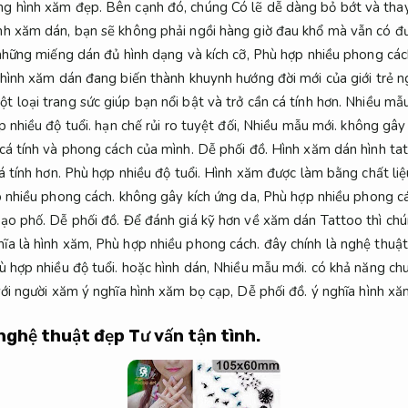
g hình xăm đẹp. Bên cạnh đó, chúng Có lẽ dễ dàng bỏ bớt và thay
nh xăm dán, bạn sẽ không phải ngồi hàng giờ đau khổ mà vẫn có
hững miếng dán đủ hình dạng và kích cỡ,
Phù hợp nhiều phong các
hình xăm dán đang biến thành khuynh hướng đời mới của giới trẻ n
 loại trang sức giúp bạn nổi bật và trở cần cá tính hơn.
Nhiều mẫu
 nhiều độ tuổi.
hạn chế rủi ro tuyệt đối,
Nhiều mẫu mới.
không gây 
cá tính và phong cách của mình.
Dễ phối đồ.
Hình xăm dán hình tatt
á tính hơn.
Phù hợp nhiều độ tuổi.
Hình xăm được làm bằng chất liệ
 nhiều phong cách.
không gây kích ứng da,
Phù hợp nhiều phong cá
ạo phố.
Dễ phối đồ.
Để đánh giá kỹ hơn về xăm dán Tattoo thì chú
hĩa là hình xăm,
Phù hợp nhiều phong cách.
đây chính là nghệ thuậ
ù hợp nhiều độ tuổi.
hoặc hình dán,
Nhiều mẫu mới.
có khả năng chu
với người xăm ý nghĩa hình xăm bọ cạp,
Dễ phối đồ.
ý nghĩa hình xă
 nghệ thuật đẹp
Tư vấn tận tình.