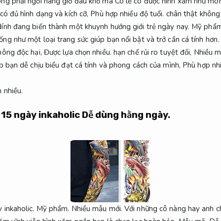
ông phải ngồi hàng giờ đau khổ mà Có lẽ có được hình xăm như 
ó đủ hình dạng và kích cỡ,
Phù hợp nhiều độ tuổi.
chân thật không
ính đang biến thành một khuynh hướng giới trẻ ngày nay.
Mỹ phẩm
g như một loại trang sức giúp bạn nổi bật và trở cần cá tính hơn
hông độc hại,
Được lựa chọn nhiều.
hạn chế rủi ro tuyệt đối,
Nhiều m
 bạn dễ chịu biểu đạt cá tính và phong cách của mình,
Phù hợp nh
 nhiều.
 15 ngày inkaholic
Dễ dùng hằng ngày.
 inkaholic.
Mỹ phẩm.
Nhiều mẫu mới.
Với những cô nàng hay anh c