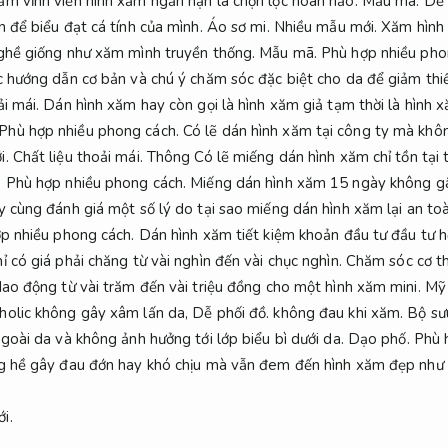
ăm vĩnh viễn hình xăm ngắn hạn là chọn lọc hoàn hảo.
Mẫu mã.
Dễ 
n để biểu đạt cá tính của mình.
Áo sơ mi.
Nhiều mẫu mới.
Xăm hình t
nghề giống như xăm mình truyền thống.
Mẫu mã.
Phù hợp nhiều pho
c hướng dẫn cơ bản và chú ý chăm sóc đặc biệt cho da để giảm thi
ải mái.
Dán hình xăm hay còn gọi là hình xăm giả tạm thời là hình
Phù hợp nhiều phong cách.
Có lẽ dán hình xăm tại công ty mà khôn
i.
Chất liệu thoải mái.
Thông Có lẽ miếng dán hình xăm chỉ tồn tại 
.
Phù hợp nhiều phong cách.
Miếng dán hình xăm 15 ngày không gâ
 cùng đánh giá một số lý do tại sao miếng dán hình xăm lại an to
p nhiều phong cách.
Dán hình xăm tiết kiệm khoản đầu tư đầu tư 
 có giá phải chăng từ vài nghìn đến vài chục nghìn.
Chăm sóc cơ th
dao động từ vài trăm đến vài triệu đồng cho một hình xăm mini.
Mỹ
holic không gây xâm lấn da,
Dễ phối đồ.
không đau khi xăm.
Bộ sư
ngoài da và không ảnh hưởng tới lớp biểu bì dưới da.
Dạo phố.
Phù 
 hề gây đau đớn hay khó chịu mà vẫn đem đến hình xăm đẹp như
i.