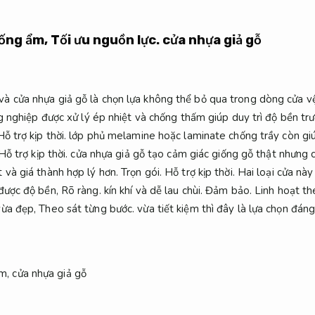
hống ẩm,
Tối ưu nguồn lực.
cửa nhựa giả gỗ
à cửa nhựa giả gỗ là chọn lựa không thể bỏ qua trong dòng cửa vệ
 nghiệp được xử lý ép nhiệt và chống thấm giúp duy trì độ bền tr
Hỗ trợ kịp thời.
lớp phủ melamine hoặc laminate chống trầy còn giú
Hỗ trợ kịp thời.
cửa nhựa giả gỗ tạo cảm giác giống gỗ thật nhưng 
 và giá thành hợp lý hơn.
Trọn gói.
Hỗ trợ kịp thời.
Hai loại cửa này
 được độ bền,
Rõ ràng.
kín khí và dễ lau chùi.
Đảm bảo.
Linh hoạt th
vừa đẹp,
Theo sát từng bước.
vừa tiết kiệm thì đây là lựa chọn đáng