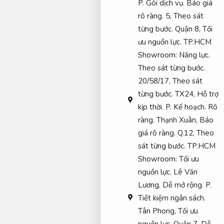
P.
Gói dịch vụ.
Báo giá
rõ ràng.
5,
Theo sát
từng bước.
Quận 8,
Tối
ưu nguồn lực.
TP.HCM
Showroom:
Năng lực.
Theo sát từng bước.
20/58/17,
Theo sát
từng bước.
TX24,
Hỗ trợ
kịp thời.
P.
Kế hoạch.
Rõ
ràng.
Thạnh Xuân,
Báo
giá rõ ràng.
Q.12,
Theo
sát từng bước.
TP.HCM
Showroom:
Tối ưu
nguồn lực.
Lê Văn
Lương,
Dễ mở rộng.
P.
Tiết kiệm ngân sách.
Tân Phong,
Tối ưu
nguồn lực.
Quận 7,
Dễ