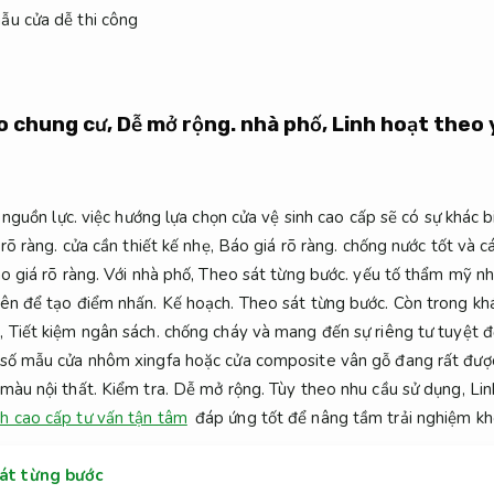
ho chung cư,
Dễ mở rộng.
nhà phố,
Linh hoạt theo 
 nguồn lực.
việc hướng lựa chọn cửa vệ sinh cao cấp sẽ có sự khác b
rõ ràng.
cửa cần thiết kế nhẹ,
Báo giá rõ ràng.
chống nước tốt và c
o giá rõ ràng.
Với nhà phố,
Theo sát từng bước.
yếu tố thẩm mỹ như
iên để tạo điểm nhấn.
Kế hoạch.
Theo sát từng bước.
Còn trong kh
m,
Tiết kiệm ngân sách.
chống cháy và mang đến sự riêng tư tuyệt đ
số mẫu cửa nhôm xingfa hoặc cửa composite vân gỗ đang rất đượ
 màu nội thất.
Kiểm tra.
Dễ mở rộng.
Tùy theo nhu cầu sử dụng,
Lin
nh cao cấp tư vấn tận tâm
đáp ứng tốt để nâng tầm trải nghiệm kh
sát từng bước