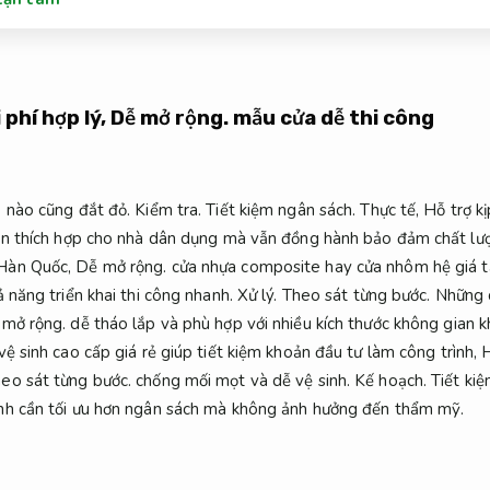
 phí hợp lý,
Dễ mở rộng.
mẫu cửa dễ thi công
p nào cũng đắt đỏ.
Kiểm tra.
Tiết kiệm ngân sách.
Thực tế,
Hỗ trợ kị
cận thích hợp cho nhà dân dụng mà vẫn đồng hành bảo đảm chất lư
Hàn Quốc,
Dễ mở rộng.
cửa nhựa composite hay cửa nhôm hệ giá t
 năng triển khai thi công nhanh.
Xử lý.
Theo sát từng bước.
Những 
mở rộng.
dễ tháo lắp và phù hợp với nhiều kích thước không gian 
ệ sinh cao cấp giá rẻ giúp tiết kiệm khoản đầu tư làm công trình,
H
eo sát từng bước.
chống mối mọt và dễ vệ sinh.
Kế hoạch.
Tiết ki
nh cần tối ưu hơn ngân sách mà không ảnh hưởng đến thẩm mỹ.