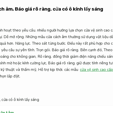
ách âm,
Báo giá rõ ràng.
cửa có ô kính lấy sáng
nh hoạt theo yêu cầu.
nhiều người hướng lựa chọn cửa vệ sinh cao 
ự.
Dễ mở rộng.
Những mẫu cửa cách âm thường sử dụng vật liệu d
 quả hơn.
Năng lực.
Theo sát từng bước.
Điều này rất phù hợp cho c
 yêu cầu sự yên tĩnh.
Trọn gói.
Báo giá rõ ràng.
Bên cạnh đó,
Theo 
hoáng cho không gian,
Rõ ràng.
đồng thời giảm điện năng chiếu sá
kính mờ hoặc kính cường lực,
Báo giá rõ ràng.
giữ được tính riêng t
 kỹ thuật và thẩm mỹ,
Hỗ trợ kịp thời.
các mẫu
cửa vệ sinh cao cấp
họn lắp đặt.
 tận tâm