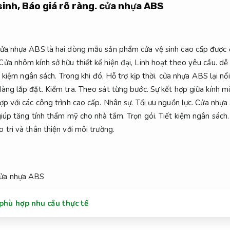
sinh,
Báo giá rõ ràng.
cửa nhựa ABS
cửa nhựa ABS là hai dòng mẫu sản phẩm cửa vệ sinh cao cấp được 
Cửa nhôm kính sở hữu thiết kế hiện đại,
Linh hoạt theo yêu cầu.
dễ 
t kiệm ngân sách.
Trong khi đó,
Hỗ trợ kịp thời.
cửa nhựa ABS lại nổi
àng lắp đặt.
Kiểm tra.
Theo sát từng bước.
Sự kết hợp giữa kính 
p với các công trình cao cấp.
Nhân sự.
Tối ưu nguồn lực.
Cửa nhựa 
iúp tăng tính thẩm mỹ cho nhà tắm.
Trọn gói.
Tiết kiệm ngân sách.
trì và thân thiện với môi trường.
 phù hợp nhu cầu thực tế