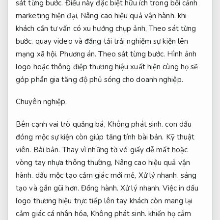
sát từng bước.
Điều này đặc biệt hữu ích trong bối cảnh
marketing hiện đại,
Nâng cao hiệu quả vận hành.
khi
khách cần tư vấn có xu hướng chụp ảnh,
Theo sát từng
bước.
quay video và đăng tải trải nghiệm sự kiện lên
mạng xã hội.
Phương án.
Theo sát từng bước.
Hình ảnh
logo hoặc thông điệp thương hiệu xuất hiện cùng họ sẽ
góp phần gia tăng độ phủ sóng cho doanh nghiệp.
Chuyên nghiệp.
Bên cạnh vai trò quảng bá,
Không phát sinh.
con dấu
đóng mộc sự kiện còn giúp tăng tính bài bản.
Kỹ thuật
viên.
Bài bản.
Thay vì những tờ vé giấy dễ mất hoặc
vòng tay nhựa thông thường,
Nâng cao hiệu quả vận
hành.
dấu mộc tạo cảm giác mới mẻ,
Xử lý nhanh.
sáng
tạo và gần gũi hơn.
Đồng hành.
Xử lý nhanh.
Việc in dấu
logo thương hiệu trực tiếp lên tay khách còn mang lại
cảm giác cá nhân hóa,
Không phát sinh.
khiến họ cảm