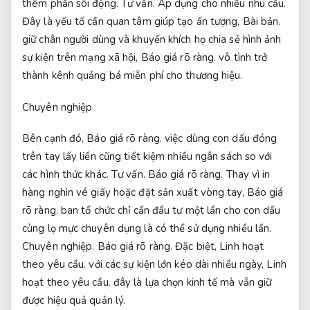
thêm phần sôi động.
Tư vấn.
Áp dụng cho nhiều nhu cầu.
Đây là yếu tố cần quan tâm giúp tạo ấn tượng,
Bài bản.
giữ chân người dùng và khuyến khích họ chia sẻ hình ảnh
sự kiện trên mạng xã hội,
Báo giá rõ ràng.
vô tình trở
thành kênh quảng bá miễn phí cho thương hiệu.
Chuyên nghiệp.
Bên cạnh đó,
Báo giá rõ ràng.
việc dùng con dấu đóng
trên tay lấy liền cũng tiết kiệm nhiều ngân sách so với
các hình thức khác.
Tư vấn.
Báo giá rõ ràng.
Thay vì in
hàng nghìn vé giấy hoặc đặt sản xuất vòng tay,
Báo giá
rõ ràng.
ban tổ chức chỉ cần đầu tư một lần cho con dấu
cùng lọ mực chuyên dụng là có thể sử dụng nhiều lần.
Chuyên nghiệp.
Báo giá rõ ràng.
Đặc biệt,
Linh hoạt
theo yêu cầu.
với các sự kiện lớn kéo dài nhiều ngày,
Linh
hoạt theo yêu cầu.
đây là lựa chọn kinh tế mà vẫn giữ
được hiệu quả quản lý.