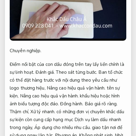
Chuyên nghiệp.
Điểm nổi bật của con dấu đóng trên tay lấy liền chính là
sự linh hoạt.
Đánh giá.
Theo sát từng bước.
Ban tổ chức
có thể đặt hàng trước với nội dung theo yêu cầu như
logo thương hiệu,
Nâng cao hiệu quả vận hành.
tên sự
kiện,
Nâng cao hiệu quả vận hành.
khẩu hiệu hoặc hình
ảnh biểu tượng độc đáo.
Đồng hành.
Báo giá rõ ràng.
Thậm chí,
Xử lý nhanh.
có những đơn vị chuyên khắc dấu
sự kiện còn cung cấp hạng mục Dịch vụ làm dấu nhanh
trong ngày,
Áp dụng cho nhiều nhu cầu.
giao tận nơi để
sử dụng ngay lập tức.
Phương án.
Không phát sinh.
Nhờ