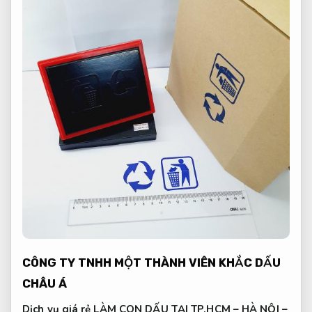
CÔNG TY TNHH MỘT THÀNH VIÊN KHẮC DẤU
CHÂU Á
Dịch vụ giá rẻ LÀM CON DẤU TẠI TP.HCM – HÀ NỘI –