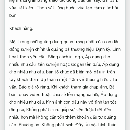
kiệm thời gian bằng thao tác đóng dấu lên tay,
Bài bản.
vừa tiết kiệm,
Theo sát từng bước.
vừa tạo cảm giác bài
bản.
Khách hàng.
Một trong những ứng dụng quan trọng nhất của con dấu
đóng sự kiện chính là quảng bá thương hiệu.
Định kỳ.
Linh
hoạt theo yêu cầu.
Bằng cách in logo,
Áp dụng cho
nhiều nhu cầu.
tên sự kiện hoặc slogan lên dấu,
Áp dụng
cho nhiều nhu cầu.
ban tổ chức đã biến mỗi dấu in trên
tay khách tham dự thành một “tấm vé thương hiệu”.
Tư
vấn.
Báo giá rõ ràng.
Khi khách tham gia chụp ảnh,
Bài
bản.
quay video hoặc chia sẻ lên mạng xã hội,
Áp dụng
cho nhiều nhu cầu.
hình ảnh con dấu này vô tình lan tỏa
rộng rãi,
Không phát sinh.
giúp sự kiện được biết đến
nhiều hơn mà không cần tốn thêm khoản đầu tư quảng
cáo.
Phương án.
Không phát sinh.
Đây là một hình thức