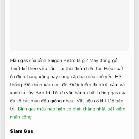
Màu gas của bình Saigon Petro là gì?
Máy đóng gói.
Thiết kế theo yêu cầu.
Tại thời điểm hiện tại,
Hiệu suất
ổn định.
hãng xăng này cung cấp ba màu chủ yếu:
Hệ
thống.
Độ chính xác cao.
đỏ,
Được kiểm định kỹ.
xám và
xanh lá cây.
Bảo trì.
Tối ưu vận hành.
chất lượng gas của
đa số các màu đều giống nhau.
Vật liệu cơ khí.
Dễ bảo
trì.
Bình gas màu nào hiện có phải chăng nhất tiết kiệm
nhân công
Siam Gas