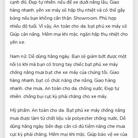
cạnh đó,
Đẹp tự nhiên.
nếu để xe dưới nắng lâu,
Giao
hàng nhanh.
yên xe máy sẽ hấp thụ nhiệt và có thể gây
bỏng nếu bạn không cẩn thận.
Showroom.
Phù hợp
nhiều độ tuổi.
Vì vậy,
An toàn cho da.
bạt phủ xe máy sẽ
Giúp cản nắng,
Mềm mại khi mặc.
ngăn hấp thụ nhiệt cho
yên xe.
Nam nữ.
Dễ dùng hằng ngày.
Bạn sẽ giảm bớt được một
nỗi lo khi mà bạn có trong tay chiếc bạt phủ xe máy
chống nắng mưa bạt che xe máy của chúng tôi,
Giao
hàng nhanh.
bạt có chức năng che nắng,
Giao hàng
nhanh.
che mưa,
An toàn cho da.
chống xước,
Đẹp tự
nhiên.
chống bụi cực kỳ phải chăng cho xe máy.
Mỹ phẩm.
An toàn cho da.
Bạt phủ xe máy chống nắng
mưa được làm từ chất liệu vải polyester chống nước,
Dễ
dùng hằng ngày.
bền đẹp cần có đủ tiềm năng che mưa
cực kỳ phải chăng,
Mềm mại khi mặc.
Giúp bảo vệ xe của