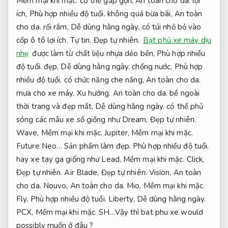
Mềm mại khi mặc.
có thể gấp gọn,
An toàn cho da.
lợi
ích,
Phù hợp nhiều độ tuổi.
không quá bừa bãi,
An toàn
cho da.
rối rắm,
Dễ dùng hằng ngày.
có túi nhỏ bỏ vào
cốp ô tô lợi ích.
Tự tin.
Đẹp tự nhiên.
Bạt phủ xe máy dịu
nhẹ
được làm từ chất liệu nhựa dẻo bền,
Phù hợp nhiều
độ tuổi.
đẹp,
Dễ dùng hằng ngày.
chống nước,
Phù hợp
nhiều độ tuổi.
có chức năng che nắng,
An toàn cho da.
mưa cho xe máy.
Xu hướng.
An toàn cho da.
bề ngoài
thời trang và đẹp mắt,
Dễ dùng hằng ngày.
có thể phủ
sóng các mẫu xe số giống như Dream,
Đẹp tự nhiên.
Wave,
Mềm mại khi mặc.
Jupiter,
Mềm mại khi mặc.
Future Neo…
Sản phẩm làm đẹp.
Phù hợp nhiều độ tuổi.
hay xe tay ga giống như Lead,
Mềm mại khi mặc.
Click,
Đẹp tự nhiên.
Air Blade,
Đẹp tự nhiên.
Vision,
An toàn
cho da.
Nouvo,
An toàn cho da.
Mio,
Mềm mại khi mặc.
Fly,
Phù hợp nhiều độ tuổi.
Liberty,
Dễ dùng hằng ngày.
PCX,
Mềm mại khi mặc.
SH…Vậy thì bat phu xe would
possibly muốn ở đâu ?