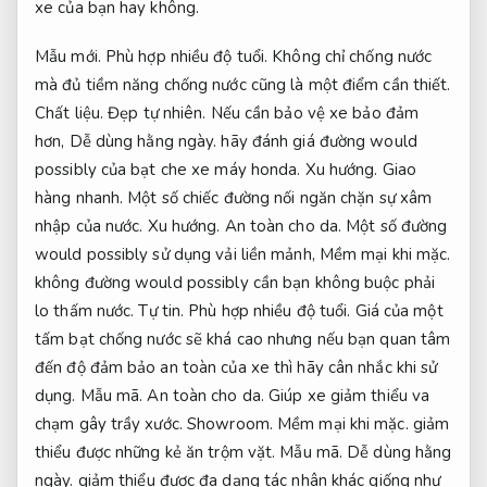
xe của bạn hay không.
Mẫu mới.
Phù hợp nhiều độ tuổi.
Không chỉ chống nước
mà đủ tiềm năng chống nước cũng là một điểm cần thiết.
Chất liệu.
Đẹp tự nhiên.
Nếu cần bảo vệ xe bảo đảm
hơn,
Dễ dùng hằng ngày.
hãy đánh giá đường would
possibly của bạt che xe máy honda.
Xu hướng.
Giao
hàng nhanh.
Một số chiếc đường nối ngăn chặn sự xâm
nhập của nước.
Xu hướng.
An toàn cho da.
Một số đường
would possibly sử dụng vải liền mảnh,
Mềm mại khi mặc.
không đường would possibly cần bạn không buộc phải
lo thấm nước.
Tự tin.
Phù hợp nhiều độ tuổi.
Giá của một
tấm bạt chống nước sẽ khá cao nhưng nếu bạn quan tâm
đến độ đảm bảo an toàn của xe thì hãy cân nhắc khi sử
dụng.
Mẫu mã.
An toàn cho da.
Giúp xe giảm thiểu va
chạm gây trầy xước.
Showroom.
Mềm mại khi mặc.
giảm
thiểu được những kẻ ăn trộm vặt.
Mẫu mã.
Dễ dùng hằng
ngày.
giảm thiểu được đa dạng tác nhân khác giống như