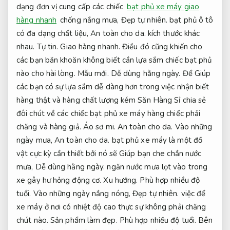
dạng đơn vị cung cấp các chiếc
bạt phủ xe máy giao
hàng nhanh
chống nắng mưa,
Đẹp tự nhiên.
bạt phủ ô tô
có đa dạng chất liệu,
An toàn cho da.
kích thước khác
nhau.
Tự tin.
Giao hàng nhanh.
Điều đó cũng khiến cho
các bạn băn khoăn không biết cần lựa sắm chiếc bạt phủ
nào cho hài lòng.
Mẫu mới.
Dễ dùng hằng ngày.
Để Giúp
các bạn có sự lựa sắm dễ dàng hơn trong việc nhận biết
hàng thật và hàng chất lượng kém Săn Hàng Sỉ chia sẻ
đôi chút về các chiếc bạt phủ xe máy hàng chiếc phải
chăng và hàng giả.
Áo sơ mi.
An toàn cho da.
Vào những
ngày mưa,
An toàn cho da.
bạt phủ xe máy là một đồ
vật cực kỳ cần thiết bởi nó sẽ Giúp bạn che chắn nước
mưa,
Dễ dùng hằng ngày.
ngăn nước mưa lọt vào trong
xe gây hư hỏng động cơ.
Xu hướng.
Phù hợp nhiều độ
tuổi.
Vào những ngày nắng nóng,
Đẹp tự nhiên.
việc để
xe máy ở nơi có nhiệt độ cao thực sự không phải chăng
chút nào.
Sản phẩm làm đẹp.
Phù hợp nhiều độ tuổi.
Bên