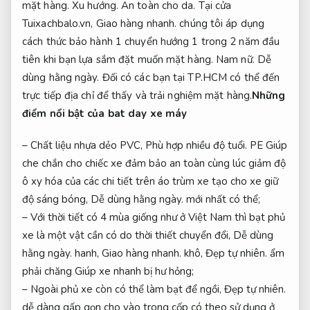
mặt hàng.
Xu hướng.
An toàn cho da.
Tại cửa
Tuixachbalo.vn,
Giao hàng nhanh.
chúng tôi áp dụng
cách thức bảo hành 1 chuyển hướng 1 trong 2 năm đầu
tiên khi bạn lựa sắm đặt muốn mặt hàng.
Nam nữ.
Dễ
dùng hằng ngày.
Đối có các bạn tại TP.HCM có thể đến
trực tiếp địa chỉ để thấy và trải nghiệm mặt hàng.
Những
điểm nổi bật của bat day xe máy
– Chất liệu nhựa dẻo PVC,
Phù hợp nhiều độ tuổi.
PE Giúp
che chắn cho chiếc xe đảm bảo an toàn cùng lúc giảm độ
ô xy hóa của các chi tiết trên áo trùm xe tạo cho xe giữ
độ sáng bóng,
Dễ dùng hằng ngày.
mới nhất có thể;
– Với thời tiết có 4 mùa giống như ở Việt Nam thì bạt phủ
xe là một vật cần có do thời thiết chuyển đổi,
Dễ dùng
hằng ngày.
hanh,
Giao hàng nhanh.
khô,
Đẹp tự nhiên.
ẩm
phải chăng Giúp xe nhanh bị hư hỏng;
– Ngoài phủ xe còn có thể làm bạt để ngồi,
Đẹp tự nhiên.
dễ dàng gấp gọn cho vào trong cốp có theo sử dụng ở