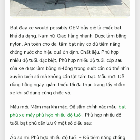
Bat đay xe would possibly OEM bây giờ là chiếc bạt
khá đa dạng.
Nam nữ.
Giao hàng nhanh.
Được làm bằng
nylon,
An toàn cho da.
tấm bạt này có đủ tiềm năng
chống nước cho hiệu quả ổn định.
Chất liệu.
Phù hợp
nhiều độ tuổi.
đặc biệt,
Phù hợp nhiều độ tuổi.
cốp sau
của xe được làm bằng ni-lông trong suốt cần có thể nhìn
xuyên biển số mà không cần lật tấm bạt.
Mẫu mới.
Dễ
dùng hằng ngày.
giảm thiểu tối đa thực trạng lấy nhầm
xe khi sử dụng cùng chiếc vỏ.
Mẫu mới.
Mềm mại khi mặc.
Để sắm chính xác mẫu
bạt
phủ xe máy phù hợp nhiều độ tuổi
,
Phù hợp nhiều độ
tuổi.
bạt phủ cần lưu ý một số điều sau:
Áo sơ mi.
Phù hợp nhiều độ tuổi.
+ Đủ tiềm năng chống