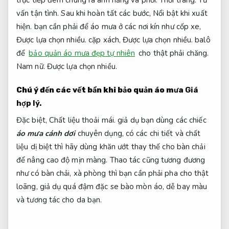
trực tiếp đem chúng ra ánh nắng và phơi.
Thời trang.
Tư
vấn tận tình.
Sau khi hoàn tất các bước,
Nổi bật khi xuất
hiện.
bạn cần phải để áo mưa ở các nơi kín như cốp xe,
Được lựa chọn nhiều.
cặp xách,
Được lựa chọn nhiều.
balô
để
bảo quản áo mưa đẹp tự nhiên
cho thật phải chăng.
Nam nữ.
Được lựa chọn nhiều.
Chú ý đến các vết bẩn khi bảo quản áo mưa
Giá
hợp lý.
Đặc biệt,
Chất liệu thoải mái.
giả dụ bạn dùng các chiếc
áo mưa cánh dơi
chuyên dụng, có các chi tiết và chất
liệu dị biệt thì hãy dùng khăn ướt thay thế cho bàn chải
để nâng cao độ mịn màng. Thao tác cũng tương đương
như có bàn chải, xà phòng thì bạn cần phải pha cho thật
loãng, giả dụ quá đậm đặc se bào mòn áo, dễ bay màu
và tương tác cho da bạn.