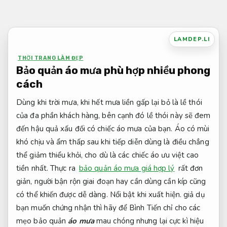
Bỏ
qua
nội
LAMDEP.LI
dung
THỜI TRANG LÀM ĐẸP
Bảo quản áo mưa phù hợp nhiều phong
cách
Dùng khi trời mưa, khi hết mưa liền gấp lại bỏ là lề thói
của đa phần khách hàng, bên cạnh đó lề thói này sẽ đem
đến hậu quả xấu đối có chiếc áo mưa của bạn. Áo có mùi
khó chịu và ẩm thấp sau khi tiếp diễn dùng là điều chẳng
thể giảm thiểu khỏi, cho dù là các chiếc áo ưu việt cao
tiền nhất. Thực ra
bảo quản áo mưa giá hợp lý
rất đơn
giản, người bận rộn giai đoạn hay cần dùng cần kíp cũng
có thể khiến được dễ dàng.
Nổi bật khi xuất hiện.
giả dụ
bạn muốn chứng nhận thì hãy để Bình Tiến chỉ cho các
mẹo bảo quản
áo mưa
mau chóng nhưng lại cực kì hiệu