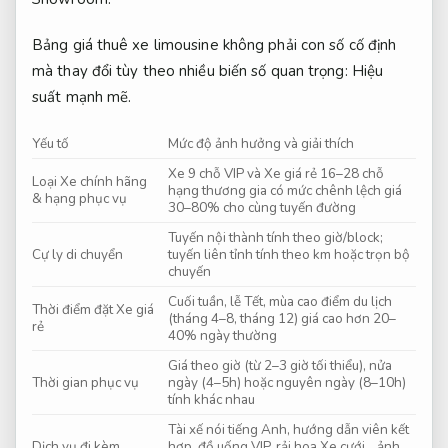
Bảng giá thuê xe limousine không phải con số cố định
mà thay đổi tùy theo nhiều biến số quan trọng:
Hiệu
suất mạnh mẽ.
Yếu tố
Mức độ ảnh hưởng và giải thích
Xe 9 chỗ VIP và Xe giá rẻ 16–28 chỗ
Loại Xe chính hãng
hạng thương gia có mức chênh lệch giá
& hạng phục vụ
30–80% cho cùng tuyến đường
Tuyến nội thành tính theo giờ/block;
Cự ly di chuyển
tuyến liên tỉnh tính theo km hoặc trọn bộ
chuyến
Cuối tuần, lễ Tết, mùa cao điểm du lịch
Thời điểm đặt Xe giá
(tháng 4–8, tháng 12) giá cao hơn 20–
rẻ
40% ngày thường
Giá theo giờ (từ 2–3 giờ tối thiểu), nửa
Thời gian phục vụ
ngày (4–5h) hoặc nguyên ngày (8–10h)
tính khác nhau
Tài xế nói tiếng Anh, hướng dẫn viên kết
Dịch vụ đi kèm
hợp, đồ uống VIP, rải hoa Xe cưới… ảnh