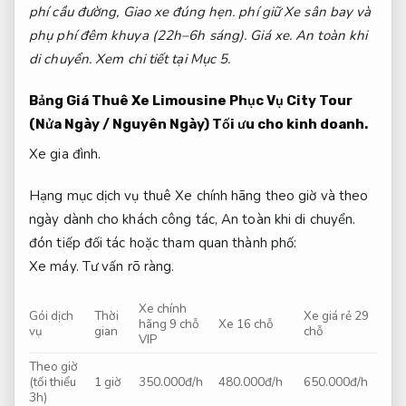
phí cầu đường,
Giao xe đúng hẹn.
phí giữ Xe sân bay và
phụ phí đêm khuya (22h–6h sáng).
Giá xe.
An toàn khi
di chuyển.
Xem chi tiết tại Mục 5.
Bảng Giá Thuê Xe Limousine Phục Vụ City Tour
(Nửa Ngày / Nguyên Ngày)
Tối ưu cho kinh doanh.
Xe gia đình.
Hạng mục dịch vụ thuê Xe chính hãng theo giờ và theo
ngày dành cho khách công tác,
An toàn khi di chuyển.
đón tiếp đối tác hoặc tham quan thành phố:
Xe máy.
Tư vấn rõ ràng.
Xe chính
Gói dịch
Thời
Xe giá rẻ 29
hãng 9 chỗ
Xe 16 chỗ
vụ
gian
chỗ
VIP
Theo giờ
(tối thiểu
1 giờ
350.000đ/h
480.000đ/h
650.000đ/h
3h)