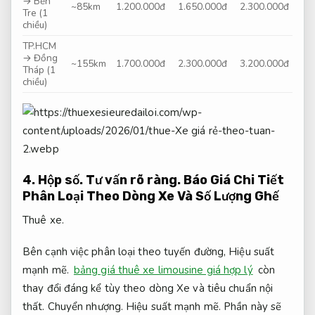
→ Bến
~85km
1.200.000đ
1.650.000đ
2.300.000đ
Tre (1
chiều)
TP.HCM
→ Đồng
~155km
1.700.000đ
2.300.000đ
3.200.000đ
Tháp (1
chiều)
4.
Hộp số.
Tư vấn rõ ràng.
Báo Giá Chi Tiết
Phân Loại Theo Dòng Xe Và Số Lượng Ghế
Thuê xe.
Bên cạnh việc phân loại theo tuyến đường,
Hiệu suất
mạnh mẽ.
bảng giá thuê xe limousine giá hợp lý
còn
thay đổi đáng kể tùy theo dòng Xe và tiêu chuẩn nội
thất.
Chuyển nhượng.
Hiệu suất mạnh mẽ.
Phần này sẽ