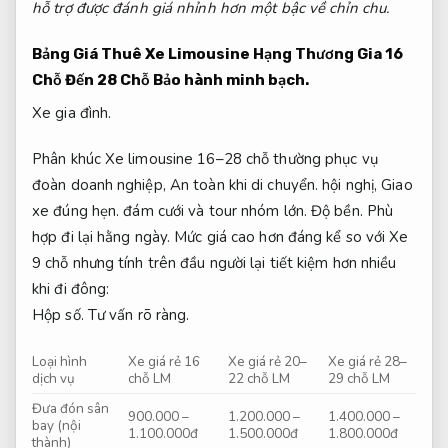
hỗ trợ được đánh giá nhỉnh hơn một bậc về chỉn chu.
Bảng Giá Thuê Xe Limousine Hạng Thương Gia 16
Chỗ Đến 28 Chỗ
Bảo hành minh bạch.
Xe gia đình.
Phân khúc Xe limousine 16–28 chỗ thường phục vụ
đoàn doanh nghiệp,
An toàn khi di chuyển.
hội nghị,
Giao
xe đúng hẹn.
đám cưới và tour nhóm lớn.
Độ bền.
Phù
hợp đi lại hằng ngày.
Mức giá cao hơn đáng kể so với Xe
9 chỗ nhưng tính trên đầu người lại tiết kiệm hơn nhiều
khi đi đông:
Hộp số.
Tư vấn rõ ràng.
Loại hình
Xe giá rẻ 16
Xe giá rẻ 20–
Xe giá rẻ 28–
dịch vụ
chỗ LM
22 chỗ LM
29 chỗ LM
Đưa đón sân
900.000 –
1.200.000 –
1.400.000 –
bay (nội
1.100.000đ
1.500.000đ
1.800.000đ
thành)