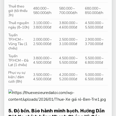
Thuê theo
480.000 –
580.000 –
680.000 –
giờ (tối thiểu
580.000đ/h
700.000đ/h
850.000đ/h
3h)
Thuê nguyên
3.100.000 –
3.800.000 –
4.500.000 –
ngày (8–10h)
3.800.000đ
4.600.000đ
5.500.000đ
Tuyến
TP.HCM –
2.000.000 –
2.500.000 –
2.900.000 –
Vũng Tàu (1
2.500.000đ
3.100.000đ
3.700.000đ
chiều)
Tuyến
3.800.000 –
4.500.000 –
5.500.000 –
TP.HCM – Đà
4.500.000đ
5.500.000đ
6.800.000đ
Lạt (1 chiều)
Phục vụ sự
3.500.000 –
4.200.000 –
5.000.000 –
kiện / đám
4.500.000đ
5.200.000đ
6.500.000đ
cưới (8h)
5.
Độ bền.
Bảo hành minh bạch.
Hướng Dẫn