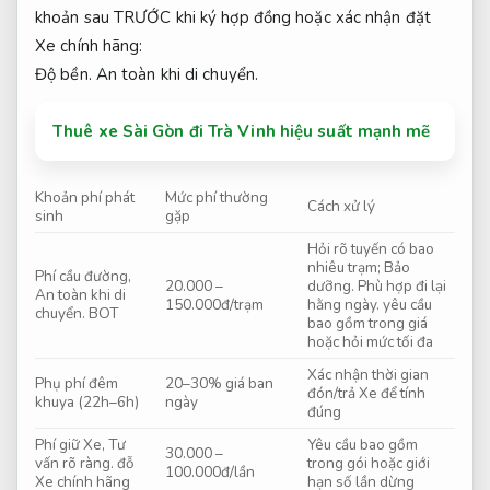
khoản sau TRƯỚC khi ký hợp đồng hoặc xác nhận đặt
Xe chính hãng:
Độ bền.
An toàn khi di chuyển.
Thuê xe Sài Gòn đi Trà Vinh hiệu suất mạnh mẽ
Khoản phí phát
Mức phí thường
Cách xử lý
sinh
gặp
Hỏi rõ tuyến có bao
nhiêu trạm;
Bảo
Phí cầu đường,
20.000 –
dưỡng.
Phù hợp đi lại
An toàn khi di
150.000đ/trạm
hằng ngày.
yêu cầu
chuyển.
BOT
bao gồm trong giá
hoặc hỏi mức tối đa
Xác nhận thời gian
Phụ phí đêm
20–30% giá ban
đón/trả Xe để tính
khuya (22h–6h)
ngày
đúng
Phí giữ Xe,
Tư
Yêu cầu bao gồm
30.000 –
vấn rõ ràng.
đỗ
trong gói hoặc giới
100.000đ/lần
Xe chính hãng
hạn số lần dừng