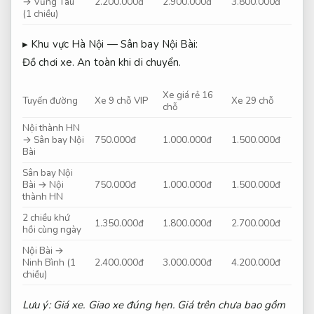
→ Vũng Tàu
2.200.000đ
2.900.000đ
3.800.000đ
(1 chiều)
▸ Khu vực Hà Nội — Sân bay Nội Bài:
Đồ chơi xe.
An toàn khi di chuyển.
Xe giá rẻ 16
Tuyến đường
Xe 9 chỗ VIP
Xe 29 chỗ
chỗ
Nội thành HN
→ Sân bay Nội
750.000đ
1.000.000đ
1.500.000đ
Bài
Sân bay Nội
Bài → Nội
750.000đ
1.000.000đ
1.500.000đ
thành HN
2 chiều khứ
1.350.000đ
1.800.000đ
2.700.000đ
hồi cùng ngày
Nội Bài →
Ninh Bình (1
2.400.000đ
3.000.000đ
4.200.000đ
chiều)
Lưu ý:
Giá xe.
Giao xe đúng hẹn.
Giá trên chưa bao gồm