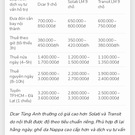
Solati LM 9
Transit LM 9
dịch vụ tư
Dcar 9 chỗ
chỗ
chỗ
vấn hỗ trợ
Đưa đón sân
700.000 –
650.000 –
600.000 –
bay nội
850.000đ
800.000đ
750.000đ
thành
Thuê theo
380.000 –
350.000 –
300.000 –
giờ (tối thiểu
450.000đ/h
420.000đ/h
380.000đ/h
3h)
Thuê nửa
1.400.000 –
1.200.000 –
1.100.000 –
ngày (4–5h)
1.700.000đ
1.500.000đ
1.350.000đ
Thuê
2.500.000 –
2.200.000 –
1.900.000 –
nguyên ngày
3.000.000đ
2.700.000đ
2.400.000đ
(8–10h)
Tuyến
3.200.000 –
2.800.000 –
2.500.000 –
TP.HCM – Đà
3.600.000đ
3.300.000đ
3.000.000đ
Lạt (1 chiều)
Dcar Tùng Anh thường có giá cao hơn Solati và Transit
do nội thất được độ theo tiêu chuẩn riêng,
Phù hợp đi lại
hằng ngày.
ghế da Nappa cao cấp hơn và dịch vụ tư vấn