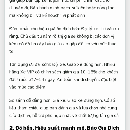
giá giúp bạn lập kế hoạch mức chi phí chính xác cho
chuyến đi,
Bảo hành minh bạch.
sự kiện hoặc công tác
mà không bị “vỡ kế hoạch” vì phát sinh
Đàm phán cho hiệu quả ổn định hơn:
Đại lý xe.
Tư vấn rõ
ràng.
Chủ đầu tư nắm rõ thị giá sẽ không bị các đơn vị
kém có độ tin cậy báo giá cao gấp đôi so với mức thực
tế
Tận dụng ưu đãi sớm:
Đội xe.
Giao xe đúng hẹn.
Nhiều
hãng Xe VIP có chính sách giảm giá 10–15% cho khách
đặt trước từ 7–14 ngày,
An toàn khi di chuyển.
đặc biệt
vào mùa cao điểm
So sánh dễ dàng hơn:
Giá xe.
Giao xe đúng hẹn.
Có số
liệu tham chiếu giúp bạn đánh giá và lựa chọn nhà cung
cấp dịch vụ hỗ trợ phù hợp nhất về chất lượng lẫn giá cả
2.
Độ bền.
Hiệu suất mạnh mẽ.
Báo Giá Dịch