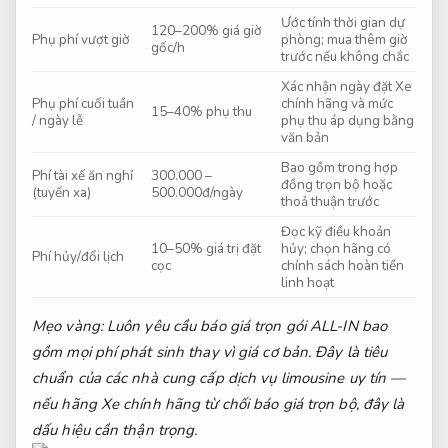
Ước tính thời gian dự
120–200% giá giờ
Phụ phí vượt giờ
phòng; mua thêm giờ
gốc/h
trước nếu không chắc
Xác nhận ngày đặt Xe
Phụ phí cuối tuần
chính hãng và mức
15–40% phụ thu
/ ngày lễ
phụ thu áp dụng bằng
văn bản
Bao gồm trong hợp
Phí tài xế ăn nghỉ
300.000 –
đồng trọn bộ hoặc
(tuyến xa)
500.000đ/ngày
thoả thuận trước
Đọc kỹ điều khoản
10–50% giá trị đặt
hủy; chọn hãng có
Phí hủy/đổi lịch
cọc
chính sách hoàn tiền
linh hoạt
Mẹo vàng: Luôn yêu cầu báo giá trọn gói ALL-IN bao
gồm mọi phí phát sinh thay vì giá cơ bản. Đây là tiêu
chuẩn của các nhà cung cấp dịch vụ limousine uy tín —
nếu hãng Xe chính hãng từ chối báo giá trọn bộ, đây là
dấu hiệu cần thận trọng.