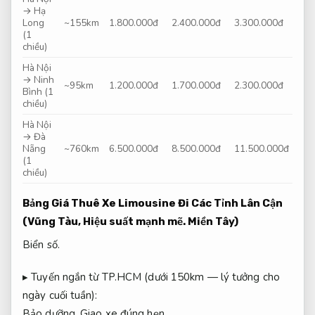
→ Hạ
Long
~155km
1.800.000đ
2.400.000đ
3.300.000đ
(1
chiều)
Hà Nội
→ Ninh
~95km
1.200.000đ
1.700.000đ
2.300.000đ
Bình (1
chiều)
Hà Nội
→ Đà
Nẵng
~760km
6.500.000đ
8.500.000đ
11.500.000đ
(1
chiều)
Bảng Giá Thuê Xe Limousine Đi Các Tỉnh Lân Cận
(Vũng Tàu,
Hiệu suất mạnh mẽ.
Miền Tây)
Biển số.
▸ Tuyến ngắn từ TP.HCM (dưới 150km — lý tưởng cho
ngày cuối tuần):
Bảo dưỡng.
Giao xe đúng hẹn.