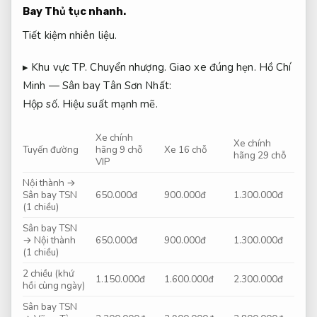
Bay
Thủ tục nhanh.
Tiết kiệm nhiên liệu.
▸ Khu vực TP.
Chuyển nhượng.
Giao xe đúng hẹn.
Hồ Chí
Minh — Sân bay Tân Sơn Nhất:
Hộp số.
Hiệu suất mạnh mẽ.
Xe chính
Xe chính
Tuyến đường
hãng 9 chỗ
Xe 16 chỗ
hãng 29 chỗ
VIP
Nội thành →
Sân bay TSN
650.000đ
900.000đ
1.300.000đ
(1 chiều)
Sân bay TSN
→ Nội thành
650.000đ
900.000đ
1.300.000đ
(1 chiều)
2 chiều (khứ
1.150.000đ
1.600.000đ
2.300.000đ
hồi cùng ngày)
Sân bay TSN