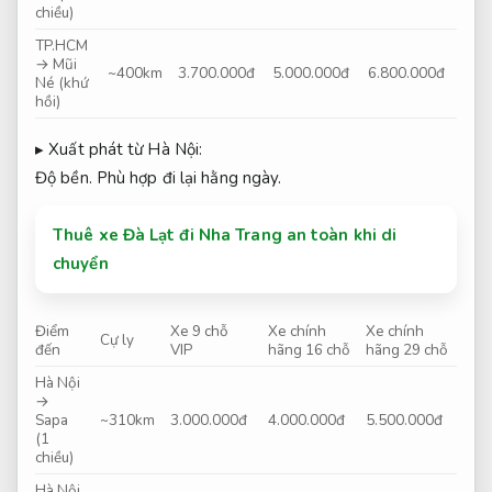
chiều)
TP.HCM
→ Mũi
~400km
3.700.000đ
5.000.000đ
6.800.000đ
Né (khứ
hồi)
▸ Xuất phát từ Hà Nội:
Độ bền.
Phù hợp đi lại hằng ngày.
Thuê xe Đà Lạt đi Nha Trang an toàn khi di
chuyển
Điểm
Xe 9 chỗ
Xe chính
Xe chính
Cự ly
đến
VIP
hãng 16 chỗ
hãng 29 chỗ
Hà Nội
→
Sapa
~310km
3.000.000đ
4.000.000đ
5.500.000đ
(1
chiều)
Hà Nội