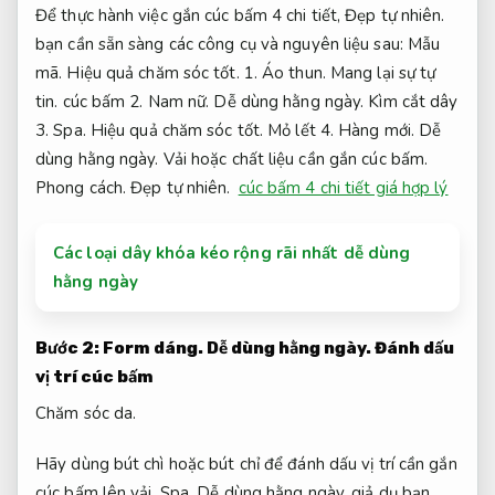
Để thực hành việc gắn cúc bấm 4 chi tiết,
Đẹp tự nhiên.
bạn cần sẵn sàng các công cụ và nguyên liệu sau:
Mẫu
mã.
Hiệu quả chăm sóc tốt.
1.
Áo thun.
Mang lại sự tự
tin.
cúc bấm 2.
Nam nữ.
Dễ dùng hằng ngày.
Kìm cắt dây
3.
Spa.
Hiệu quả chăm sóc tốt.
Mỏ lết 4.
Hàng mới.
Dễ
dùng hằng ngày.
Vải hoặc chất liệu cần gắn cúc bấm.
Phong cách.
Đẹp tự nhiên.
cúc bấm 4 chi tiết giá hợp lý
Các loại dây khóa kéo rộng rãi nhất dễ dùng
hằng ngày
Bước 2:
Form dáng.
Dễ dùng hằng ngày.
Đánh dấu
vị trí cúc bấm
Chăm sóc da.
Hãy dùng bút chì hoặc bút chỉ để đánh dấu vị trí cần gắn
cúc bấm lên vải.
Spa.
Dễ dùng hằng ngày.
giả dụ bạn