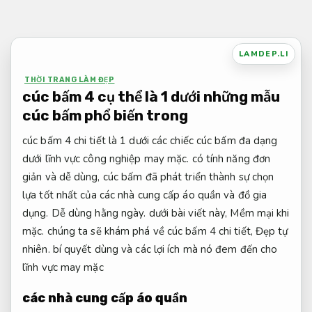
Bỏ
qua
nội
LAMDEP.LI
dung
THỜI TRANG LÀM ĐẸP
cúc bấm 4 cụ thể là 1 dưới những mẫu
cúc bấm phổ biến trong
cúc bấm 4 chi tiết là 1 dưới các chiếc cúc bấm đa dạng
dưới lĩnh vực công nghiệp may mặc. có tính năng đơn
giản và dễ dùng, cúc bấm đã phát triển thành sự chọn
lựa tốt nhất của các nhà cung cấp áo quần và đồ gia
dụng.
Dễ dùng hằng ngày.
dưới bài viết này,
Mềm mại khi
mặc.
chúng ta sẽ khám phá về cúc bấm 4 chi tiết,
Đẹp tự
nhiên.
bí quyết dùng và các lợi ích mà nó đem đến cho
lĩnh vực may mặc
các nhà cung cấp áo quần